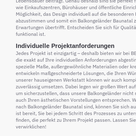
Lebensdauer beiträgt. Genau deshalb sind sie perfekt f
wie Einkaufszentren, Bürohäuser und öffentliche Einric
Möglichkeit, das Design individuell auf die besonderen
abzustimmen und somit ein Balkongeländer Baunatal zu
Erwartungen übertrifft. Entscheiden Sie sich für Qualität
funktional ist.
Individuelle Projektanforderungen
Jedes Projekt ist einzigartig – deshalb bieten wir bei
die exakt auf Ihre individuellen Anforderungen abgesti
spezielle Maße, außergewöhnliche Materialien oder kre
entwickeln maßgeschneiderte Lösungen, die Ihren Wü
unserer hauseigenen Werkstatt können wir auch kompl
zuverlässig umsetzen. Dabei legen wir großen Wert auf
um sicherzustellen, dass unsere Balkongeländer nicht n
auch Ihren ästhetischen Vorstellungen entsprechen. W
nach Balkongeländer Baunatal sind, können Sie sich a
ist bereit, Sie bei jedem Schritt des Prozesses zu unt
finden, die perfekt zu Ihrem Projekt passen. Lassen S
verwirklichen!