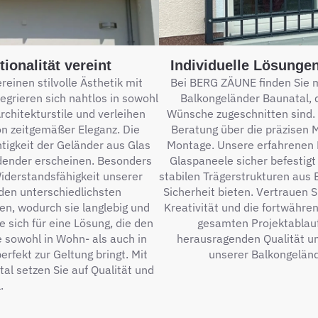
ionalität vereint
Individuelle Lösunge
einen stilvolle Ästhetik mit
Bei BERG ZÄUNE finden Sie 
tegrieren sich nahtlos in sowohl
Balkongeländer Baunatal, d
chitekturstile und verleihen
Wünsche zugeschnitten sind. 
n zeitgemäßer Eleganz. Die
Beratung über die präzisen M
tigkeit der Geländer aus Glas
Montage. Unsere erfahrenen F
dender erscheinen. Besonders
Glaspaneele sicher befestig
iderstandsfähigkeit unserer
stabilen Trägerstrukturen aus
den unterschiedlichsten
Sicherheit bieten. Vertrauen 
en, wodurch sie langlebig und
Kreativität und die fortwäh
e sich für eine Lösung, die den
gesamten Projektablauf
 sowohl in Wohn- als auch in
herausragenden Qualität 
rfekt zur Geltung bringt. Mit
unserer Balkongeländ
l setzen Sie auf Qualität und
.