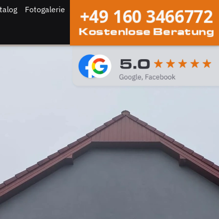
talog
Fotogalerie
+49 160 3466772
Kostenlose Beratung