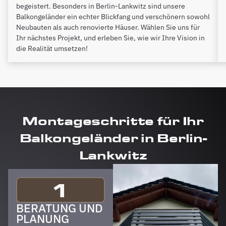
begeistert. Besonders in Berlin-Lankwitz sind unsere
Balkongeländer ein echter Blickfang und verschönern sowohl
Neubauten als auch renovierte Häuser. Wählen Sie uns für
Ihr nächstes Projekt, und erleben Sie, wie wir Ihre Vision in
die Realität umsetzen!
Montageschritte für Ihr
Balkongeländer in Berlin-
Lankwitz
1
BERATUNG UND
PLANUNG