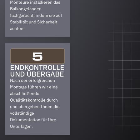
Monteure installieren das
Balkongeländer
fachgerecht, indem sie auf
Stabilität und Sicherheit
achten.
5
ENDKONTROLLE
UND ÜBERGABE
Nach der erfolgreichen
Montage führen wir eine
abschließende
Qualitätskontrolle durch
und übergeben Ihnen die
vollständige
Dokumentation für Ihre
Unterlagen.