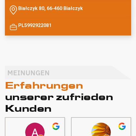
Białczyk 80, 66-460 Białczyk
PL5992922081
MEINUNGEN
Erfahrungen
unserer zufrieden
Kunden