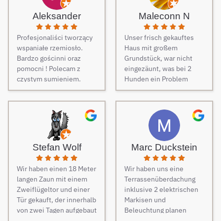
Aleksander
Maleconn N
Profesjonaliści tworzący
Unser frisch gekauftes
wspaniałe rzemiosło.
Haus mit großem
Bardzo gościnni oraz
Grundstück, war nicht
pomocni ! Polecam z
eingezäunt, was bei 2
czystym sumieniem.
Hunden ein Problem
darstellt. Daher musste
dringend und schnell ein
Zaun her. Auf Empfehlung
von Freunden haben wir
unseren Zaun bei Berg
Zäune beauftragt und es
Stefan Wolf
Marc Duckstein
keine Sekunde bereut.
Dieser Tipp war wirklich
Wir haben einen 18 Meter
Wir haben uns eine
Gold wert! Von Angebot
langen Zaun mit einem
Terrassenüberdachung
bis zur Fertigstellung des
Zweiflügeltor und einer
inklusive 2 elektrischen
Zauns, verlief alles
Tür gekauft, der innerhalb
Markisen und
absolut reibungslos. Alle
von zwei Tagen aufgebaut
Beleuchtung planen
Fragen wurden im
wurde. Am dritten Tag
lassen. Es war vom