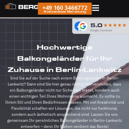
+49 160 3466772
Kostenlose Beratung
Hochwertige
Balkongeländer für Ihr
Zuhause in Berlin-Lankwitz
Sind Sie auf der Suche nach einem Balkongeländer in Berlin-
Lankwitz? Dann sind Sie hier genau richtig! Wir verstehen, dass
ein Balkongeländer nicht nur Sicherheit bietet, sondern auch
einen wichtigen Teil Ihres Wohnraums ausmacht. Es sollte zu
Ihrem Stil und Ihren Bedürfnissen passen. Mit viel Kreativität und
Flexibilität schaffen wir Lösungen, die nicht nur funktional,
sondern auch ästhetisch ansprechend sind. Lassen Sie uns
gemeinsam Ihr persönliches Balkongeländer in Berlin-Lankwitz
entwerfen – denn Ihr Balkon verdient das Beste!