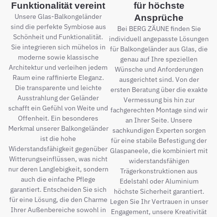
Funktionalität vereint
für höchste
Unsere Glas-Balkongeländer
Ansprüche
sind die perfekte Symbiose aus
Bei BERG ZÄUNE finden Sie
Schönheit und Funktionalität.
individuell angepasste Lösungen
Sie integrieren sich mühelos in
für Balkongeländer aus Glas, die
moderne sowie klassische
genau auf Ihre speziellen
Architektur und verleihen jedem
Wünsche und Anforderungen
Raum eine raffinierte Eleganz.
ausgerichtet sind. Von der
Die transparente und leichte
ersten Beratung über die exakte
Ausstrahlung der Geländer
Vermessung bis hin zur
schafft ein Gefühl von Weite und
fachgerechten Montage sind wir
Offenheit. Ein besonderes
an Ihrer Seite. Unsere
Merkmal unserer Balkongeländer
sachkundigen Experten sorgen
ist die hohe
für eine stabile Befestigung der
Widerstandsfähigkeit gegenüber
Glaspaneele, die kombiniert mit
Witterungseinflüssen, was nicht
widerstandsfähigen
nur deren Langlebigkeit, sondern
Trägerkonstruktionen aus
auch die einfache Pflege
Edelstahl oder Aluminium
garantiert. Entscheiden Sie sich
höchste Sicherheit garantiert.
für eine Lösung, die den Charme
Legen Sie Ihr Vertrauen in unser
Ihrer Außenbereiche sowohl in
Engagement, unsere Kreativität