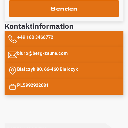
Senden
Kontaktinformation
+49 160 3466772
biuro@berg-zaune.com
Białczyk 80, 66-460 Białczyk
PL5992922081