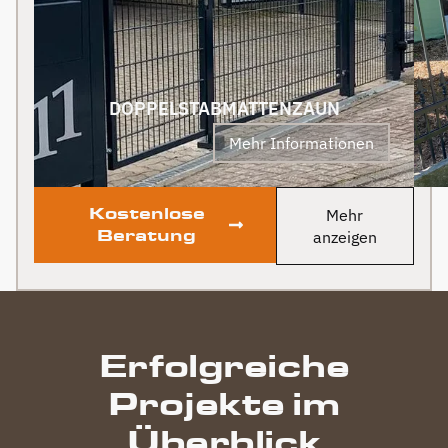
Klare Empfehlung von
uns! PS Nach
Fertigstellung, gab es
zum Dank und Abschied
sogar noch ein Paket mit
DOPPELSTABMATTENZAUN
leckerem Honig. Danke
Mehr Informationen
auch dafür!
Kostenlose
Mehr
Beratung
anzeigen
Erfolgreiche
Projekte im
Überblick