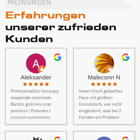
MEINUNGEN
Erfahrungen
unserer zufrieden
Kunden
Aleksander
Maleconn N
Profesjonaliści tworzący
Unser frisch gekauftes
wspaniałe rzemiosło.
Haus mit großem
Bardzo gościnni oraz
Grundstück, war nicht
pomocni ! Polecam z
eingezäunt, was bei 2
czystym sumieniem.
Hunden ein Problem
darstellt. Daher musste
dringend und schnell ein
Zaun her. Auf Empfehlung