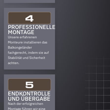
4
PROFESSIONELLE
MONTAGE
Unsere erfahrenen
Monteure installieren das
Balkongeländer
fachgerecht, indem sie auf
Stabilität und Sicherheit
achten.
5
ENDKONTROLLE
UND ÜBERGABE
Nach der erfolgreichen
Montage führen wir eine