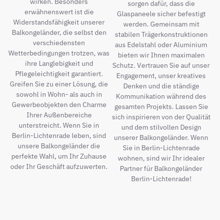
wirken. Besonders
sorgen dafür, dass die
erwähnenswert ist die
Glaspaneele sicher befestigt
Widerstandsfähigkeit unserer
werden. Gemeinsam mit
Balkongeländer, die selbst den
stabilen Trägerkonstruktionen
verschiedensten
aus Edelstahl oder Aluminium
Wetterbedingungen trotzen, was
bieten wir Ihnen maximalen
ihre Langlebigkeit und
Schutz. Vertrauen Sie auf unser
Pflegeleichtigkeit garantiert.
Engagement, unser kreatives
Greifen Sie zu einer Lösung, die
Denken und die ständige
sowohl in Wohn- als auch in
Kommunikation während des
Gewerbeobjekten den Charme
gesamten Projekts. Lassen Sie
Ihrer Außenbereiche
sich inspirieren von der Qualität
unterstreicht. Wenn Sie in
und dem stilvollen Design
Berlin-Lichtenrade leben, sind
unserer Balkongeländer. Wenn
unsere Balkongeländer die
Sie in Berlin-Lichtenrade
perfekte Wahl, um Ihr Zuhause
wohnen, sind wir Ihr idealer
oder Ihr Geschäft aufzuwerten.
Partner für Balkongeländer
Berlin-Lichtenrade!