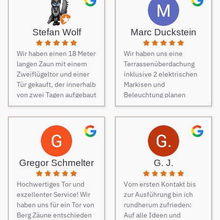
von Freunden haben wir
unseren Zaun bei Berg
Zäune beauftragt und es
Stefan Wolf
Marc Duckstein
keine Sekunde bereut.
Dieser Tipp war wirklich
Wir haben einen 18 Meter
Wir haben uns eine
Gold wert! Von Angebot
langen Zaun mit einem
Terrassenüberdachung
bis zur Fertigstellung des
Zweiflügeltor und einer
inklusive 2 elektrischen
Zauns, verlief alles
Tür gekauft, der innerhalb
Markisen und
absolut reibungslos. Alle
von zwei Tagen aufgebaut
Beleuchtung planen
Fragen wurden im
wurde. Am dritten Tag
lassen. Es war vom
Vorfeld schnell
kamen die Elektriker, um
ersten Kontakt bis zur
beantwortet, auf
die Steuerung und
finalen Ausführung des
Sonderwünsche wurde
Elektrik des Tores
Projektes eine
eingegangen und
fachmännisch
reibungslose
Verständigungsprobleme
anzuschließen.
Kommunikation. Sehr
gab es auch keine, ganz
Gregor Schmelter
G. J.
Besonders
freundlich und man ist
zu schweigen davon,
hervorzuheben ist die
auch auf jeden Wunsch
dass der Preis auch
Hochwertiges Tor und
Vom ersten Kontakt bis
Unterstützung während
eingegangen. Bei der
unschlagbar war. Die 2
exzellenter Service! Wir
zur Ausführung bin ich
des Auswahlprozesses.
Montage der
Männer, die vor Ort waren
haben uns für ein Tor von
rundherum zufrieden:
Unsere
Überdachung waren 4
und den Zaun aufgestellt
Berg Zäune entschieden
Auf alle Ideen und
Ansprechpartnerin hat
freundliche Monteure am