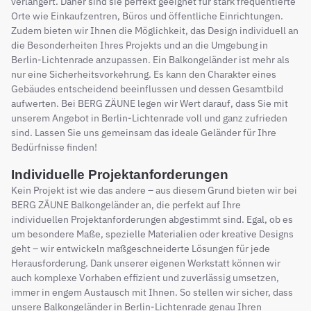
verlängert. Daher sind sie perfekt geeignet für stark frequentierte
Orte wie Einkaufzentren, Büros und öffentliche Einrichtungen.
Zudem bieten wir Ihnen die Möglichkeit, das Design individuell an
die Besonderheiten Ihres Projekts und an die Umgebung in
Berlin-Lichtenrade anzupassen. Ein Balkongeländer ist mehr als
nur eine Sicherheitsvorkehrung. Es kann den Charakter eines
Gebäudes entscheidend beeinflussen und dessen Gesamtbild
aufwerten. Bei BERG ZÄUNE legen wir Wert darauf, dass Sie mit
unserem Angebot in Berlin-Lichtenrade voll und ganz zufrieden
sind. Lassen Sie uns gemeinsam das ideale Geländer für Ihre
Bedürfnisse finden!
Individuelle Projektanforderungen
Kein Projekt ist wie das andere – aus diesem Grund bieten wir bei
BERG ZÄUNE Balkongeländer an, die perfekt auf Ihre
individuellen Projektanforderungen abgestimmt sind. Egal, ob es
um besondere Maße, spezielle Materialien oder kreative Designs
geht – wir entwickeln maßgeschneiderte Lösungen für jede
Herausforderung. Dank unserer eigenen Werkstatt können wir
auch komplexe Vorhaben effizient und zuverlässig umsetzen,
immer in engem Austausch mit Ihnen. So stellen wir sicher, dass
unsere Balkongeländer in Berlin-Lichtenrade genau Ihren