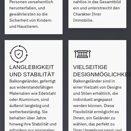
Personen versehentlich
nahtlos in das Gesamtbild
herunterfallen, und
ein und unterstreicht den
gewährleisten so die
Charakter Ihrer
Sicherheit von Kindern
Immobilie.
und Haustieren.
LANGLEBIGKEIT
VIELSEITIGE
UND STABILITÄT
DESIGNMÖGLICHKEI
Balkongeländer, gefertigt
Balkongeländer sind in
aus widerstandsfähigen
einer Vielzahl von Designs
Materialien wie Edelstahl
und Stilen erhältlich, die
oder Aluminium, sind
individuell angepasst
äußerst langlebig und
werden können. Diese
wetterbeständig. Sie
Flexibilität ermöglicht es
behalten über Jahre
Ihnen, ein Geländer zu
hinweg ihre Stabilität und
wählen, das perfekt zu
erfordern nur minimalen
Ihrer Umgebung passt und