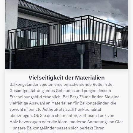
Vielseitigkeit der Materialien
Balkongeländer spielen eine entscheidende Rolle in der
Gesamtgestaltung jedes Gebäudes und prägen dessen
Erscheinungsbild erheblich. Bei Berg Zäune finden Sie eine
vielfältige Auswahl an Materialien für Balkongeländer, die
sowohl in puncto Ästhetik als auch Funktionalität
überzeugen. Ob Sie den charmanten, zeitlosen Look von
Holz bevorzugen oder die klare, moderne Anmutung von Glas
– unsere Balkongeländer passen sich perfekt Ihren