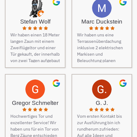
von Freunden haben wir
unseren Zaun bei Berg
Zäune beauftragt und es
Stefan Wolf
Marc Duckstein
keine Sekunde bereut.
Dieser Tipp war wirklich
Wir haben einen 18 Meter
Wir haben uns eine
Gold wert! Von Angebot
langen Zaun mit einem
Terrassenüberdachung
bis zur Fertigstellung des
Zweiflügeltor und einer
inklusive 2 elektrischen
Zauns, verlief alles
Tür gekauft, der innerhalb
Markisen und
absolut reibungslos. Alle
von zwei Tagen aufgebaut
Beleuchtung planen
Fragen wurden im
wurde. Am dritten Tag
lassen. Es war vom
Vorfeld schnell
kamen die Elektriker, um
ersten Kontakt bis zur
beantwortet, auf
die Steuerung und
finalen Ausführung des
Sonderwünsche wurde
Elektrik des Tores
Projektes eine
eingegangen und
fachmännisch
reibungslose
Verständigungsprobleme
anzuschließen.
Kommunikation. Sehr
gab es auch keine, ganz
Gregor Schmelter
G. J.
Besonders
freundlich und man ist
zu schweigen davon,
hervorzuheben ist die
auch auf jeden Wunsch
dass der Preis auch
Hochwertiges Tor und
Vom ersten Kontakt bis
Unterstützung während
eingegangen. Bei der
unschlagbar war. Die 2
exzellenter Service! Wir
zur Ausführung bin ich
des Auswahlprozesses.
Montage der
Männer, die vor Ort waren
haben uns für ein Tor von
rundherum zufrieden:
Unsere
Überdachung waren 4
und den Zaun aufgestellt
Berg Zäune entschieden
Auf alle Ideen und