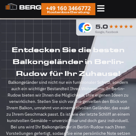
+49 160 3466772
Kostenlose Beratung
Entdecken Sie die besten
Balkongeländer in Berlin-
Rudow für Ihr Zuhause!
Balkongeländer sind nicht nur ein funktionaler Schutz, sondern
auch ein wichtiger Bestandteil Ihres Wohnraums. In Berlin-
Rudow bieten wir Ihnen die Möglichkeit, Ihre eigenen Ideen zu
verwirklichen. Stellen Sie sich vor, Sie genießen den Blick von
Ihrem Balkon, umrahmt von einem stilvollen Geländer, das exakt
zu Ihrem Geschmack passt. Es ist wie der letzte Schliff an einem
kunstvollen Gemälde – unverzichtbar und doch ganz individuell.
Bei uns wird Ihr Balkongeländer in Berlin-Rudow nach Ihren
Vorstellungen gefertigt, sodass Sie eine persönliche Note setzen