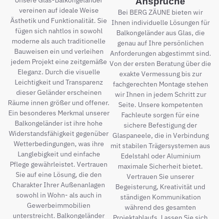
Unsere Glas-Balkongeländer
Ansprüche
vereinen auf ideale Weise
Bei BERG ZÄUNE bieten wir
Ästhetik und Funktionalität. Sie
Ihnen individuelle Lösungen für
fügen sich nahtlos in sowohl
Balkongeländer aus Glas, die
moderne als auch traditionelle
genau auf Ihre persönlichen
Bauweisen ein und verleihen
Anforderungen abgestimmt sind.
jedem Projekt eine zeitgemäße
Von der ersten Beratung über die
Eleganz. Durch die visuelle
exakte Vermessung bis zur
Leichtigkeit und Transparenz
fachgerechten Montage stehen
dieser Geländer erscheinen
wir Ihnen in jedem Schritt zur
Räume innen größer und offener.
Seite. Unsere kompetenten
Ein besonderes Merkmal unserer
Fachleute sorgen für eine
Balkongeländer ist ihre hohe
sichere Befestigung der
Widerstandsfähigkeit gegenüber
Glaspaneele, die in Verbindung
Wetterbedingungen, was ihre
mit stabilen Trägersystemen aus
Langlebigkeit und einfache
Edelstahl oder Aluminium
Pflege gewährleistet. Vertrauen
maximale Sicherheit bietet.
Sie auf eine Lösung, die den
Vertrauen Sie unserer
Charakter Ihrer Außenanlagen
Begeisterung, Kreativität und
sowohl in Wohn- als auch in
ständigen Kommunikation
Gewerbeimmobilien
während des gesamten
unterstreicht. Balkongeländer
Projektablaufs. Lassen Sie sich