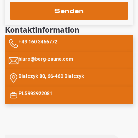
Senden
Kontaktinformation
+49 160 3466772
biuro@berg-zaune.com
Białczyk 80, 66-460 Białczyk
PL5992922081