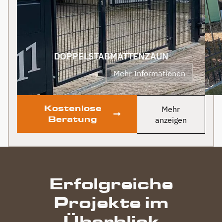
an Berg Zäune gehen.
Klare Empfehlung von
uns! PS Nach
Fertigstellung, gab es
zum Dank und Abschied
sogar noch ein Paket mit
DOPPELSTABMATTENZAUN
leckerem Honig. Danke
Mehr Informationen
auch dafür!
Kostenlose
Mehr
Beratung
anzeigen
Erfolgreiche
Projekte im
Überblick