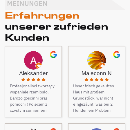
MEINUNGEN
Erfahrungen
unserer zufrieden
Kunden
Aleksander
Maleconn N
Profesjonaliści tworzący
Unser frisch gekauftes
wspaniałe rzemiosło.
Haus mit großem
Bardzo gościnni oraz
Grundstück, war nicht
pomocni ! Polecam z
eingezäunt, was bei 2
czystym sumieniem.
Hunden ein Problem
darstellt. Daher musste
dringend und schnell ein
Zaun her. Auf Empfehlung