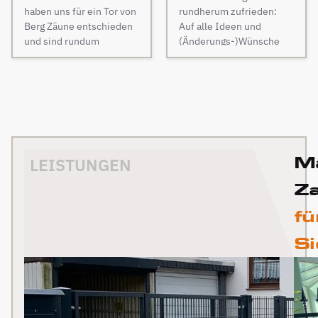
des Auswahlprozesses.
Montage der
Männer, die vor Ort waren
haben uns für ein Tor von
rundherum zufrieden:
Unsere
Überdachung waren 4
und den Zaun aufgestellt
Berg Zäune entschieden
Auf alle Ideen und
Ansprechpartnerin hat
freundliche Monteure am
haben, waren super nett,
und sind rundum
(Änderungs-)Wünsche
uns großartig beraten,
Werk. Auch diese
fleißig, zuverlässig und
zufrieden. Die Qualität
wurde eingegangen, die
geduldig alle unsere
Kommunikation war
pünktlich. Alles wurde zu
des Materials ist
Kommunikation im
Fragen beantwortet und
reibungslos. Die Qualität
unserer absoluten
erstklassig – stabil,
Vorfeld war freundlich
uns zahlreiche
der Materialien ist
Zufriedenheit
sauber verarbeitet und
und zügig, die praktische
Anschauungsbilder zur
hochwertig und wie
durchgeführt, inkl.
optisch sehr
Ausführung (Zaun plus
Verfügung gestellt. Aber
gewünscht. Die Firma
elektrischem Einfahrtstor
ansprechend. Die
Paketbox und Tore –
auch der Aufbau selbst
Berg Zäune würden wir
und 2 Gartentüren, waren
Montage verlief
elektrisch und manuell)
lief super. Die Arbeiter
immer wieder
120m Zaun in 3 Tagen
M
reibungslos und das
sauber und schnell und
LEISTUNGEN
haben sich ebenfalls viel
beauftragen. Ich
fertig. Obwohl unser
Team war überaus
die Mitarbeiter sehr
Zeit genommen um mit
empfehle sie auf jeden
Grundstück nicht ganz
Z
freundlich und
höflich und fleißig. Ich
mir über die
fall weiter. Nochmals ein
einfach war (Gefälle,
professionell. Besonders
kann BERG Zäune und
Arbeitsschritte zu
rechtherzlichen Dank für
fü
Bachlauf) ist der Zaun
positiv hervorzuheben ist
das dazugehörige Team
sprechen und alles zu
die Planung und
perfekt geworden und die
die individuelle Beratung
uneingeschränkt
Si
unserer Zufriedenheit
Ausführung der
Hunde lieben ihre
– unsere Wünsche
empfehlen und würde
aufzubauen. Das Ergebnis
Überdachung.
gewonnene Freiheit. Auf
wurden genau
mein Zaun jederzeit
ist top, und wir sind
der vorderen
umgesetzt. Das Tor passt
genau so dort
rundum zufrieden. Vielen
Grundstücksseite ist
perfekt zu unserem Zaun
wiederbeauftragen!
Dank für den
auch noch ein neuer Zaun
und wertet unser
Vielen Dank!
hervorragenden Service.