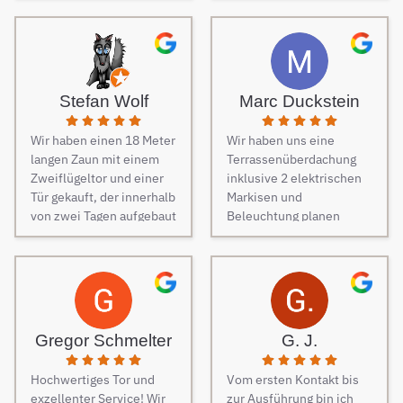
dringend und schnell ein
Zaun her. Auf Empfehlung
von Freunden haben wir
unseren Zaun bei Berg
Zäune beauftragt und es
Stefan Wolf
Marc Duckstein
keine Sekunde bereut.
Dieser Tipp war wirklich
Wir haben einen 18 Meter
Wir haben uns eine
Gold wert! Von Angebot
langen Zaun mit einem
Terrassenüberdachung
bis zur Fertigstellung des
Zweiflügeltor und einer
inklusive 2 elektrischen
Zauns, verlief alles
Tür gekauft, der innerhalb
Markisen und
absolut reibungslos. Alle
von zwei Tagen aufgebaut
Beleuchtung planen
Fragen wurden im
wurde. Am dritten Tag
lassen. Es war vom
Vorfeld schnell
kamen die Elektriker, um
ersten Kontakt bis zur
beantwortet, auf
die Steuerung und
finalen Ausführung des
Sonderwünsche wurde
Elektrik des Tores
Projektes eine
eingegangen und
fachmännisch
reibungslose
Verständigungsprobleme
anzuschließen.
Kommunikation. Sehr
gab es auch keine, ganz
Gregor Schmelter
G. J.
Besonders
freundlich und man ist
zu schweigen davon,
hervorzuheben ist die
auch auf jeden Wunsch
dass der Preis auch
Hochwertiges Tor und
Vom ersten Kontakt bis
Unterstützung während
eingegangen. Bei der
unschlagbar war. Die 2
exzellenter Service! Wir
zur Ausführung bin ich