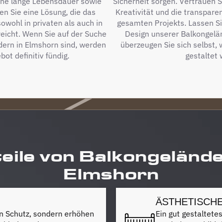
eine lange Lebensdauer sowie
Sicherheit sorgen. Vertrauen 
en Sie eine Lösung, die das
Kreativität und die transpa
wohl in privaten als auch in
gesamten Projekts. Lassen Si
eicht. Wenn Sie auf der Suche
Design unserer Balkongelä
dern in Elmshorn sind, werden
überzeugen Sie sich selbst, 
ot definitiv fündig.
gestaltet
eile von Balkongelände
Elmshorn
ÄSTHETISCH
en Schutz, sondern erhöhen
Ein gut gestaltete