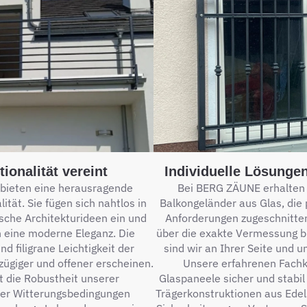
ionalität vereint
Individuelle Lösunge
bieten eine herausragende
Bei BERG ZÄUNE erhalten S
ität. Sie fügen sich nahtlos in
Balkongeländer aus Glas, die
sche Architekturideen ein und
Anforderungen zugeschnitten
 eine moderne Eleganz. Die
über die exakte Vermessung b
nd filigrane Leichtigkeit der
sind wir an Ihrer Seite und u
ügiger und offener erscheinen.
Unsere erfahrenen Fachkr
 die Robustheit unserer
Glaspaneele sicher und stabi
ber Witterungsbedingungen
Trägerkonstruktionen aus Edel