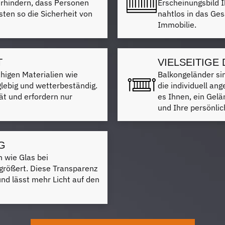
verhindern, dass Personen
Erscheinungsbild I
sten so die Sicherheit von
nahtlos in das Ges
Immobilie.
T
VIELSEITIGE
ähigen Materialien wie
Balkongeländer sind
glebig und wetterbeständig.
die individuell an
tät und erfordern nur
es Ihnen, ein Gel
und Ihre persönlic
G
n wie Glas bei
größert. Diese Transparenz
und lässt mehr Licht auf den