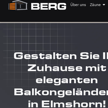
Über uns
Zäune
Gestalten Sie I
Zuhause mit
eleganten
Balkongelände
in Elmshorn!