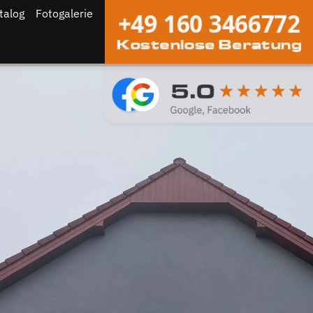
talog
Fotogalerie
+49 160 3466772
Kostenlose Beratung