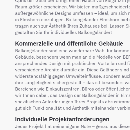
Optik der Geländer bringt einen Hauch von Eleganz in 
Raum größer erscheinen. Wir bieten maßgeschneiderte
außergewöhnliche Designs umfassen – ideal, um sich
in Elmshorn einzufügen. Balkongeländer Elmshorn biete
tragen auch zur Ästhetik Ihres Zuhauses bei. Lassen Si
gestalten Sie Ihr individuelles Balkongeländer!
Kommerzielle und öffentliche Gebäude
Balkongeländer sind eine wunderbare Wahl für kommerz
Gebäude, besonders wenn man an die Modelle von BER
ansprechendes Design mit praktischen Vorteilen und fü
verschiedene Architekturstile ein. Diese Geländer sind
widerstandsfähig gegen Umwelteinflüsse, sondern auch 
ihre Langlebigkeit sichergestellt – das ist besonders wi
Bereichen wie Einkaufszentren, Büros oder öffentliche
wir Ihnen dabei, das Design der Balkongeländer in Elm
spezifischen Anforderungen Ihres Projekts abzustimmen
gut sich Funktionalität und Ästhetik miteinander verbi
Individuelle Projektanforderungen
Jedes Projekt hat seine eigene Note – genau aus dies