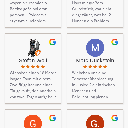
wspaniałe rzemiosło.
Haus mit großem
Bardzo gościnni oraz
Grundstück, war nicht
pomocni ! Polecam z
eingezäunt, was bei 2
czystym sumieniem.
Hunden ein Problem
darstellt. Daher musste
dringend und schnell ein
Zaun her. Auf Empfehlung
von Freunden haben wir
unseren Zaun bei Berg
Zäune beauftragt und es
Stefan Wolf
Marc Duckstein
keine Sekunde bereut.
Dieser Tipp war wirklich
Wir haben einen 18 Meter
Wir haben uns eine
Gold wert! Von Angebot
langen Zaun mit einem
Terrassenüberdachung
bis zur Fertigstellung des
Zweiflügeltor und einer
inklusive 2 elektrischen
Zauns, verlief alles
Tür gekauft, der innerhalb
Markisen und
absolut reibungslos. Alle
von zwei Tagen aufgebaut
Beleuchtung planen
Fragen wurden im
wurde. Am dritten Tag
lassen. Es war vom
Vorfeld schnell
kamen die Elektriker, um
ersten Kontakt bis zur
beantwortet, auf
die Steuerung und
finalen Ausführung des
Sonderwünsche wurde
Elektrik des Tores
Projektes eine
eingegangen und
fachmännisch
reibungslose