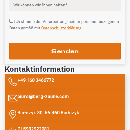
Ich stimme der Verarbeitung meiner personenbezogenen
Daten gemäß mit
Datenschutzerklärung.
Senden
Kontaktinformation
+49 160 3466772
biuro@berg-zaune.com
Białczyk 80, 66-460 Białczyk
PL5992922081