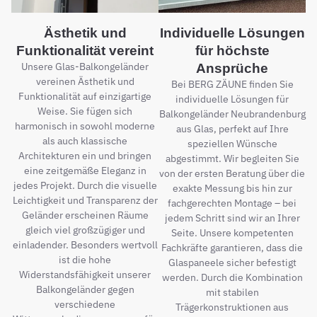
Ästhetik und
Individuelle Lösungen
Funktionalität vereint
für höchste
Unsere Glas-Balkongeländer
Ansprüche
vereinen Ästhetik und
Bei BERG ZÄUNE finden Sie
Funktionalität auf einzigartige
individuelle Lösungen für
Weise. Sie fügen sich
Balkongeländer Neubrandenburg
harmonisch in sowohl moderne
aus Glas, perfekt auf Ihre
als auch klassische
speziellen Wünsche
Architekturen ein und bringen
abgestimmt. Wir begleiten Sie
eine zeitgemäße Eleganz in
von der ersten Beratung über die
jedes Projekt. Durch die visuelle
exakte Messung bis hin zur
Leichtigkeit und Transparenz der
fachgerechten Montage – bei
Geländer erscheinen Räume
jedem Schritt sind wir an Ihrer
gleich viel großzügiger und
Seite. Unsere kompetenten
einladender. Besonders wertvoll
Fachkräfte garantieren, dass die
ist die hohe
Glaspaneele sicher befestigt
Widerstandsfähigkeit unserer
werden. Durch die Kombination
Balkongeländer gegen
mit stabilen
verschiedene
Trägerkonstruktionen aus