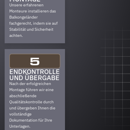
Unsere erfahrenen
Monteure installieren das
Balkongeländer
fachgerecht, indem sie auf
Stabilität und Sicherheit
achten.
5
ENDKONTROLLE
UND ÜBERGABE
Nach der erfolgreichen
Montage führen wir eine
abschließende
Qualitätskontrolle durch
und übergeben Ihnen die
vollständige
Dokumentation für Ihre
Unterlagen.