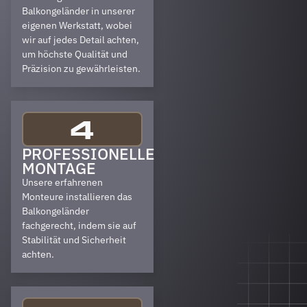
Balkongeländer in unserer
eigenen Werkstatt, wobei
wir auf jedes Detail achten,
um höchste Qualität und
Präzision zu gewährleisten.
4
PROFESSIONELLE
MONTAGE
Unsere erfahrenen
Monteure installieren das
Balkongeländer
fachgerecht, indem sie auf
Stabilität und Sicherheit
achten.