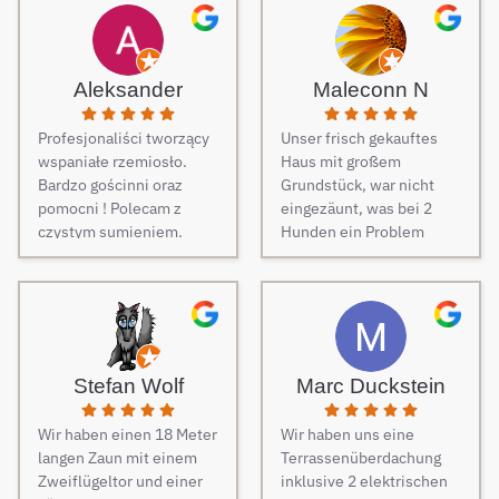
Aleksander
Maleconn N
Profesjonaliści tworzący
Unser frisch gekauftes
wspaniałe rzemiosło.
Haus mit großem
Bardzo gościnni oraz
Grundstück, war nicht
pomocni ! Polecam z
eingezäunt, was bei 2
czystym sumieniem.
Hunden ein Problem
darstellt. Daher musste
dringend und schnell ein
Zaun her. Auf Empfehlung
von Freunden haben wir
unseren Zaun bei Berg
Zäune beauftragt und es
Stefan Wolf
Marc Duckstein
keine Sekunde bereut.
Dieser Tipp war wirklich
Wir haben einen 18 Meter
Wir haben uns eine
Gold wert! Von Angebot
langen Zaun mit einem
Terrassenüberdachung
bis zur Fertigstellung des
Zweiflügeltor und einer
inklusive 2 elektrischen
Zauns, verlief alles