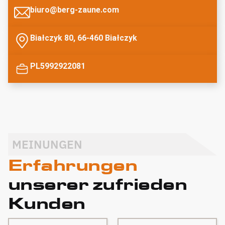
biuro@berg-zaune.com
Białczyk 80, 66-460 Białczyk
PL5992922081
MEINUNGEN
Erfahrungen
unserer zufrieden
Kunden