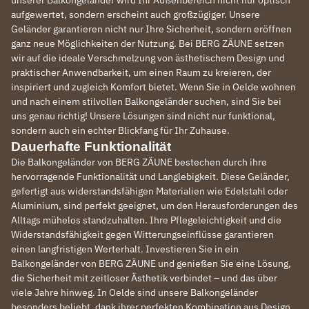
unserer Balkongeländer wird Ihr Außenbereich nicht nur optisch
aufgewertet, sondern erscheint auch großzügiger. Unsere
Geländer garantieren nicht nur Ihre Sicherheit, sondern eröffnen
ganz neue Möglichkeiten der Nutzung. Bei BERG ZÄUNE setzen
wir auf die ideale Verschmelzung von ästhetischem Design und
praktischer Anwendbarkeit, um einen Raum zu kreieren, der
inspiriert und zugleich Komfort bietet. Wenn Sie in Oelde wohnen
und nach einem stilvollen Balkongeländer suchen, sind Sie bei
uns genau richtig! Unsere Lösungen sind nicht nur funktional,
sondern auch ein echter Blickfang für Ihr Zuhause.
Dauerhafte Funktionalität
Die Balkongeländer von BERG ZÄUNE bestechen durch ihre
hervorragende Funktionalität und Langlebigkeit. Diese Geländer,
gefertigt aus widerstandsfähigen Materialien wie Edelstahl oder
Aluminium, sind perfekt geeignet, um den Herausforderungen des
Alltags mühelos standzuhalten. Ihre Pflegeleichtigkeit und die
Widerstandsfähigkeit gegen Witterungseinflüsse garantieren
einen langfristigen Werterhalt. Investieren Sie in ein
Balkongeländer von BERG ZÄUNE und genießen Sie eine Lösung,
die Sicherheit mit zeitloser Ästhetik verbindet – und das über
viele Jahre hinweg. In Oelde sind unsere Balkongeländer
besonders beliebt, dank ihrer perfekten Kombination aus Design