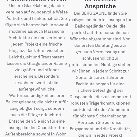
Unsere Glas-Balkongeländer
Ansprüche
vereinen auf wundervolle Weise
Bei BERG ZÄUNE finden Sie
Ästhetik und Funktionalität. Sie
maßgeschneiderte Lösungen für
fügen sich harmonisch in sowohl
Balkongeländer Oelde, die
moderne als auch klassische
perfekt auf Ihre persönlichen
Architektur ein und verleihen
Wünsche abgestimmt sind. Von
jedem Projekt eine frische
der ersten Beratung bis zur
Eleganz. Dank ihrer visuellen
genauen Vermessung und
Leichtigkeit und Transparenz
schlussendlich zur
lassen die Glasgeländer Räume
professionellen Montage stehen
viel größer und offener
wir Ihnen in jedem Schritt zur
erscheinen. Besonders
Seite. Unsere erfahrenen
erwähnenswert ist die
Fachleute sorgen für eine
außergewöhnliche
sichere Befestigung der
Wetterbeständigkeit unserer
Glaspaneele, die zusammen mit
Balkongeländer, die nicht nur für
robusten Trägerkonstruktionen
Langlebigkeit sorgt, sondern
aus Edelstahl oder Aluminium
auch die Pflege erleichtert.
für höchste Sicherheit sorgt.
Entscheiden Sie sich für eine
Vertrauen Sie auf unser
Lösung, die den Charakter Ihrer
Engagement und die Kreativität,
Außenbereiche sowohl in Wohn-
die wir in jedes Projekt