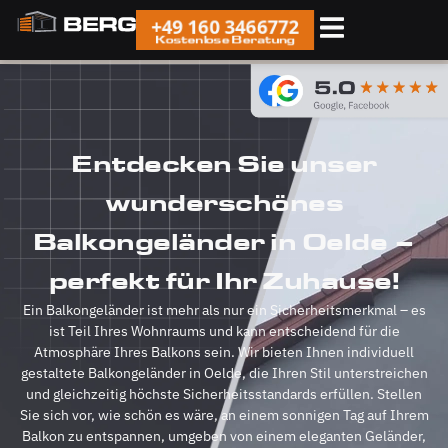
+49 160 3466772
Kostenlose Beratung
Entdecken Sie unser
wunderschönes
Balkongeländer in Oelde –
perfekt für Ihr Zuhause!
Ein Balkongeländer ist mehr als nur ein Sicherheitsmerkmal – es
ist Teil Ihres Wohnraums und kann entscheidend für die
Atmosphäre Ihres Balkons sein. Wir bieten Ihnen individuell
gestaltete Balkongeländer in Oelde, die Ihren Stil unterstreichen
und gleichzeitig höchste Sicherheitsstandards erfüllen. Stellen
Sie sich vor, wie schön es wäre, an einem sonnigen Tag auf Ihrem
Balkon zu entspannen, umgeben von einem eleganten Geländer,