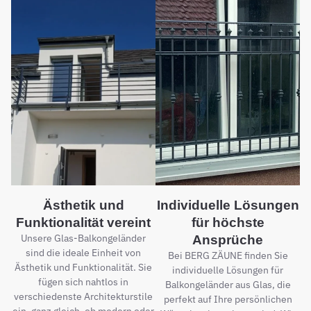
Ästhetik und
Individuelle Lösungen
Funktionalität vereint
für höchste
Unsere Glas-Balkongeländer
Ansprüche
sind die ideale Einheit von
Bei BERG ZÄUNE finden Sie
Ästhetik und Funktionalität. Sie
individuelle Lösungen für
fügen sich nahtlos in
Balkongeländer aus Glas, die
verschiedenste Architekturstile
perfekt auf Ihre persönlichen