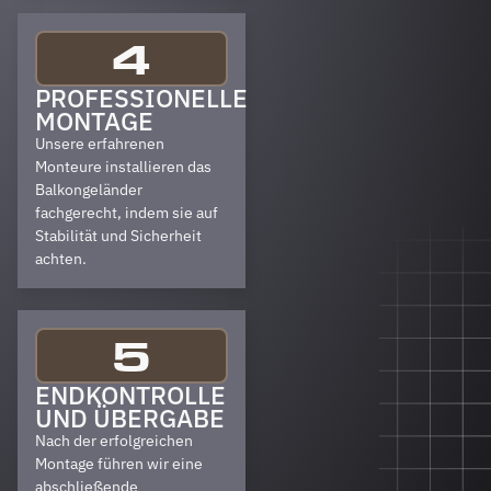
4
PROFESSIONELLE
MONTAGE
Unsere erfahrenen
Monteure installieren das
Balkongeländer
fachgerecht, indem sie auf
Stabilität und Sicherheit
achten.
5
ENDKONTROLLE
UND ÜBERGABE
Nach der erfolgreichen
Montage führen wir eine
abschließende