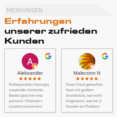
MEINUNGEN
Erfahrungen
unserer zufrieden
Kunden
Aleksander
Maleconn N
Profesjonaliści tworzący
Unser frisch gekauftes
wspaniałe rzemiosło.
Haus mit großem
Bardzo gościnni oraz
Grundstück, war nicht
pomocni ! Polecam z
eingezäunt, was bei 2
czystym sumieniem.
Hunden ein Problem
darstellt. Daher musste