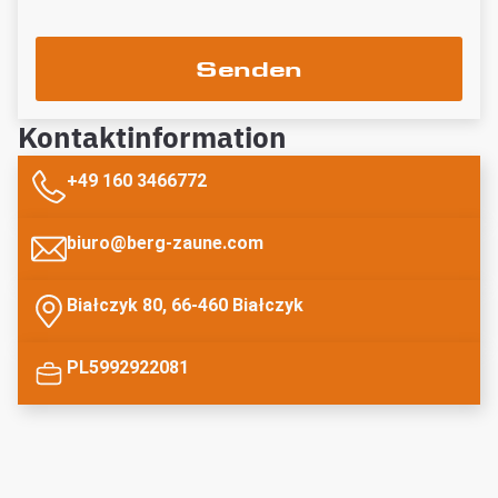
Senden
Kontaktinformation
+49 160 3466772
biuro@berg-zaune.com
Białczyk 80, 66-460 Białczyk
PL5992922081