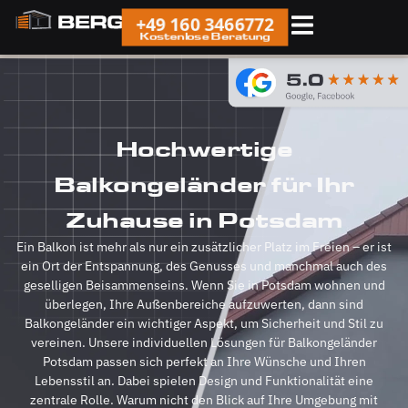
+49 160 3466772
Kostenlose Beratung
Hochwertige
Balkongeländer für Ihr
Zuhause in Potsdam
Ein Balkon ist mehr als nur ein zusätzlicher Platz im Freien – er ist
ein Ort der Entspannung, des Genusses und manchmal auch des
geselligen Beisammenseins. Wenn Sie in Potsdam wohnen und
überlegen, Ihre Außenbereiche aufzuwerten, dann sind
Balkongeländer ein wichtiger Aspekt, um Sicherheit und Stil zu
vereinen. Unsere individuellen Lösungen für Balkongeländer
Potsdam passen sich perfekt an Ihre Wünsche und Ihren
Lebensstil an. Dabei spielen Design und Funktionalität eine
zentrale Rolle. Warum nicht den Blick auf Ihre Umgebung mit