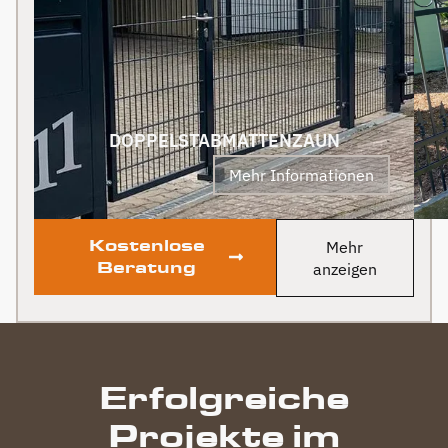
wird auf jeden Fall auch
Klare Empfehlung!
an Berg Zäune gehen.
Klare Empfehlung von
uns! PS Nach
Fertigstellung, gab es
zum Dank und Abschied
sogar noch ein Paket mit
DOPPELSTABMATTENZAUN
leckerem Honig. Danke
Mehr Informationen
auch dafür!
Kostenlose
Mehr
Beratung
anzeigen
Erfolgreiche
Projekte im