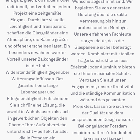
ein, ganz gleich, ob modern oder
Wünsche abgestimmt sind. Wir
traditionell, und verleihen jedem
begleiten Sie von der ersten
Projekt eine zeitgemäße
Beratung über die exakte
Eleganz. Durch ihre visuelle
Vermessung bis hin zur
Leichtigkeit und Transparenz
professionellen Montage.
schaffen die Glasgeländer eine
Unsere erfahrenen Fachleute
Atmosphäre, die Räume größer
sorgen dafür, dass die
und offener erscheinen lässt. Ein
Glaspaneele sicher befestigt
besonders erwähnenswerter
werden. Kombiniert mit stabilen
Vorteil unserer Balkongeländer
Trägerkonstruktionen aus
ist die hohe
Edelstahl oder Aluminium bieten
Widerstandsfähigkeit gegenüber
sie Ihnen maximalen Schutz.
Witterungseinflüssen. Das
Vertrauen Sie auf unser
garantiert eine lange
Engagement, unsere Kreativität
Lebensdauer und
und die ständige Kommunikation
Pflegeleichtigkeit. Entscheiden
während des gesamten
Sie sich für eine Lösung, die
Projektes. Lassen Sie sich von
sowohl in Wohnhäusern als auch
der Qualität und dem
in gewerblichen Objekten den
ansprechenden Design unserer
Charme Ihrer Außenbereiche
Balkongeländer Potsdam
unterstreicht – perfekt für alle,
inspirieren. Ihre Zufriedenheit
die in Potsdam ein
liegt uns am Herzen!