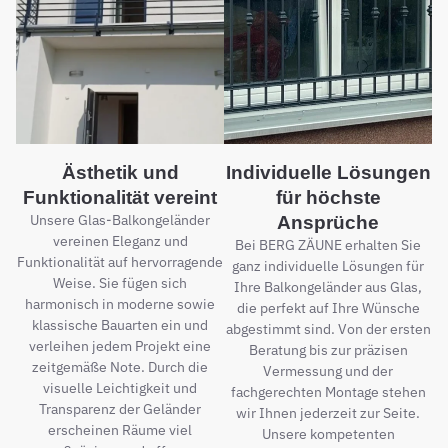
Ästhetik und
Individuelle Lösungen
Funktionalität vereint
für höchste
Unsere Glas-Balkongeländer
Ansprüche
vereinen Eleganz und
Bei BERG ZÄUNE erhalten Sie
Funktionalität auf hervorragende
ganz individuelle Lösungen für
Weise. Sie fügen sich
Ihre Balkongeländer aus Glas,
harmonisch in moderne sowie
die perfekt auf Ihre Wünsche
klassische Bauarten ein und
abgestimmt sind. Von der ersten
verleihen jedem Projekt eine
Beratung bis zur präzisen
zeitgemäße Note. Durch die
Vermessung und der
visuelle Leichtigkeit und
fachgerechten Montage stehen
Transparenz der Geländer
wir Ihnen jederzeit zur Seite.
erscheinen Räume viel
Unsere kompetenten