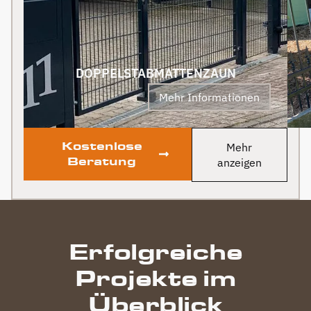
Klare Empfehlung von
uns! PS Nach
Fertigstellung, gab es
zum Dank und Abschied
sogar noch ein Paket mit
DOPPELSTABMATTENZAUN
leckerem Honig. Danke
Mehr Informationen
auch dafür!
Kostenlose
Mehr
Beratung
anzeigen
Erfolgreiche
Projekte im
Überblick