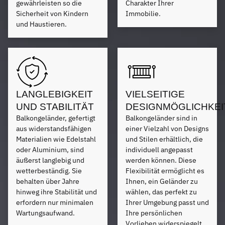
gewährleisten so die
Charakter Ihrer
Sicherheit von Kindern
Immobilie.
und Haustieren.
LANGLEBIGKEIT
VIELSEITIGE
UND STABILITÄT
DESIGNMÖGLICHKEI
Balkongeländer, gefertigt
Balkongeländer sind in
aus widerstandsfähigen
einer Vielzahl von Designs
Materialien wie Edelstahl
und Stilen erhältlich, die
oder Aluminium, sind
individuell angepasst
äußerst langlebig und
werden können. Diese
wetterbeständig. Sie
Flexibilität ermöglicht es
behalten über Jahre
Ihnen, ein Geländer zu
hinweg ihre Stabilität und
wählen, das perfekt zu
erfordern nur minimalen
Ihrer Umgebung passt und
Wartungsaufwand.
Ihre persönlichen
Vorlieben widerspiegelt.