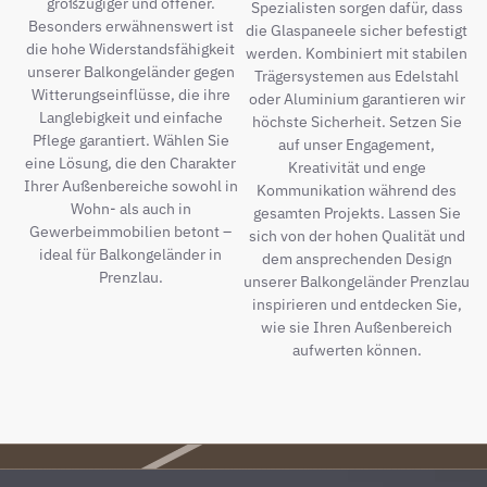
großzügiger und offener.
Spezialisten sorgen dafür, dass
Besonders erwähnenswert ist
die Glaspaneele sicher befestigt
die hohe Widerstandsfähigkeit
werden. Kombiniert mit stabilen
unserer Balkongeländer gegen
Trägersystemen aus Edelstahl
Witterungseinflüsse, die ihre
oder Aluminium garantieren wir
Langlebigkeit und einfache
höchste Sicherheit. Setzen Sie
Pflege garantiert. Wählen Sie
auf unser Engagement,
eine Lösung, die den Charakter
Kreativität und enge
Ihrer Außenbereiche sowohl in
Kommunikation während des
Wohn- als auch in
gesamten Projekts. Lassen Sie
Gewerbeimmobilien betont –
sich von der hohen Qualität und
ideal für Balkongeländer in
dem ansprechenden Design
Prenzlau.
unserer Balkongeländer Prenzlau
inspirieren und entdecken Sie,
wie sie Ihren Außenbereich
aufwerten können.