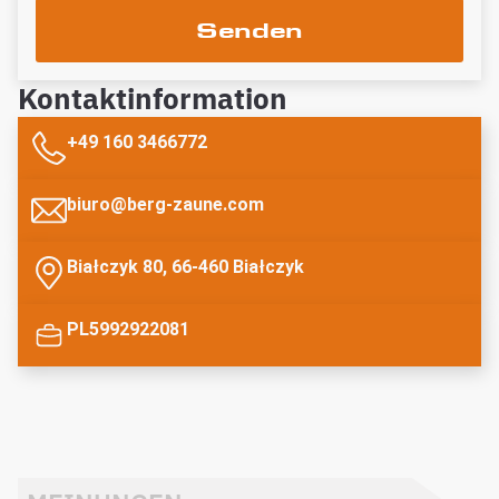
Senden
Kontaktinformation
+49 160 3466772
biuro@berg-zaune.com
Białczyk 80, 66-460 Białczyk
PL5992922081