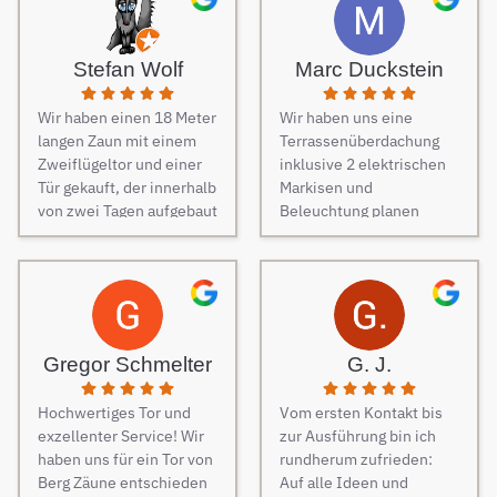
von Freunden haben wir
unseren Zaun bei Berg
Zäune beauftragt und es
Stefan Wolf
Marc Duckstein
keine Sekunde bereut.
Dieser Tipp war wirklich
Wir haben einen 18 Meter
Wir haben uns eine
Gold wert! Von Angebot
langen Zaun mit einem
Terrassenüberdachung
bis zur Fertigstellung des
Zweiflügeltor und einer
inklusive 2 elektrischen
Zauns, verlief alles
Tür gekauft, der innerhalb
Markisen und
absolut reibungslos. Alle
von zwei Tagen aufgebaut
Beleuchtung planen
Fragen wurden im
wurde. Am dritten Tag
lassen. Es war vom
Vorfeld schnell
kamen die Elektriker, um
ersten Kontakt bis zur
beantwortet, auf
die Steuerung und
finalen Ausführung des
Sonderwünsche wurde
Elektrik des Tores
Projektes eine
eingegangen und
fachmännisch
reibungslose
Verständigungsprobleme
anzuschließen.
Kommunikation. Sehr
gab es auch keine, ganz
Gregor Schmelter
G. J.
Besonders
freundlich und man ist
zu schweigen davon,
hervorzuheben ist die
auch auf jeden Wunsch
dass der Preis auch
Hochwertiges Tor und
Vom ersten Kontakt bis
Unterstützung während
eingegangen. Bei der
unschlagbar war. Die 2
exzellenter Service! Wir
zur Ausführung bin ich
des Auswahlprozesses.
Montage der
Männer, die vor Ort waren
haben uns für ein Tor von
rundherum zufrieden:
Unsere
Überdachung waren 4
und den Zaun aufgestellt
Berg Zäune entschieden
Auf alle Ideen und
Ansprechpartnerin hat
freundliche Monteure am