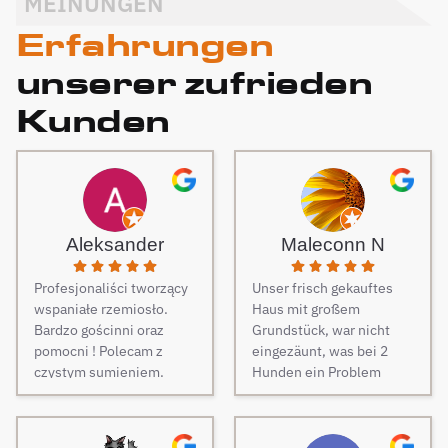
MEINUNGEN
Erfahrungen
unserer zufrieden
Kunden
Aleksander
Maleconn N
Profesjonaliści tworzący
Unser frisch gekauftes
wspaniałe rzemiosło.
Haus mit großem
Bardzo gościnni oraz
Grundstück, war nicht
pomocni ! Polecam z
eingezäunt, was bei 2
czystym sumieniem.
Hunden ein Problem
darstellt. Daher musste
dringend und schnell ein
Zaun her. Auf Empfehlung