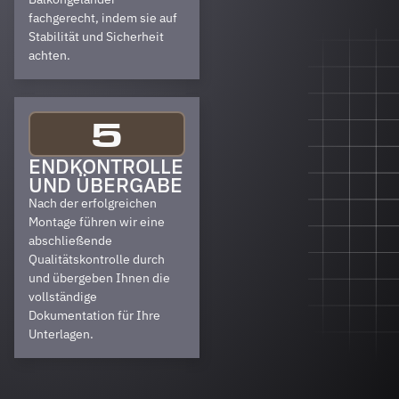
fachgerecht, indem sie auf
Stabilität und Sicherheit
achten.
5
ENDKONTROLLE
UND ÜBERGABE
Nach der erfolgreichen
Montage führen wir eine
abschließende
Qualitätskontrolle durch
und übergeben Ihnen die
vollständige
Dokumentation für Ihre
Unterlagen.