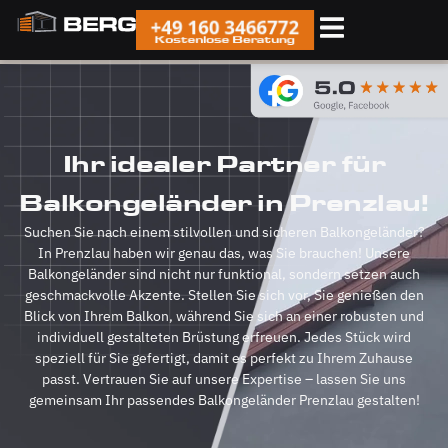
+49 160 3466772
Kostenlose Beratung
Ihr idealer Partner für
Balkongeländer in Prenzlau!
Suchen Sie nach einem stilvollen und sicheren Balkongeländer?
In Prenzlau haben wir genau das, was Sie brauchen! Unsere
Balkongeländer sind nicht nur funktional, sondern setzen auch
geschmackvolle Akzente. Stellen Sie sich vor, Sie genießen den
Blick von Ihrem Balkon, während Sie sich an einer robusten und
individuell gestalteten Brüstung erfreuen. Jedes Stück wird
speziell für Sie gefertigt, damit es perfekt zu Ihrem Zuhause
passt. Vertrauen Sie auf unsere Expertise – lassen Sie uns
gemeinsam Ihr passendes Balkongeländer Prenzlau gestalten!