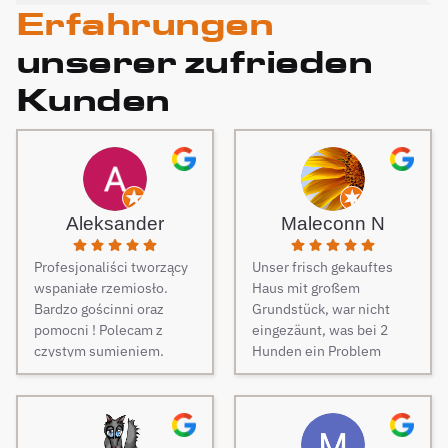
Erfahrungen
unserer zufrieden
Kunden
Aleksander
Maleconn N
Profesjonaliści tworzący
Unser frisch gekauftes
wspaniałe rzemiosło.
Haus mit großem
Bardzo gościnni oraz
Grundstück, war nicht
pomocni ! Polecam z
eingezäunt, was bei 2
czystym sumieniem.
Hunden ein Problem
darstellt. Daher musste
dringend und schnell ein
Zaun her. Auf Empfehlung
von Freunden haben wir