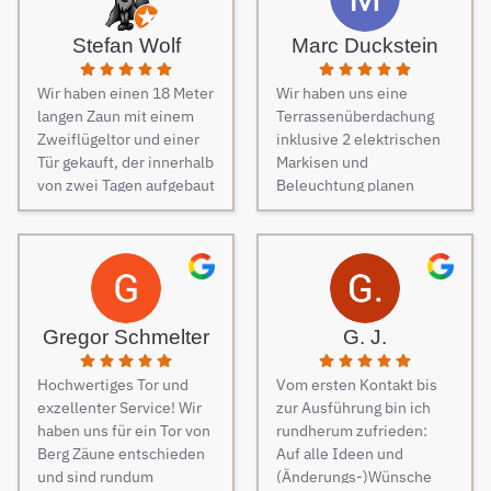
unseren Zaun bei Berg
Zäune beauftragt und es
Stefan Wolf
Marc Duckstein
keine Sekunde bereut.
Dieser Tipp war wirklich
Wir haben einen 18 Meter
Wir haben uns eine
Gold wert! Von Angebot
langen Zaun mit einem
Terrassenüberdachung
bis zur Fertigstellung des
Zweiflügeltor und einer
inklusive 2 elektrischen
Zauns, verlief alles
Tür gekauft, der innerhalb
Markisen und
absolut reibungslos. Alle
von zwei Tagen aufgebaut
Beleuchtung planen
Fragen wurden im
wurde. Am dritten Tag
lassen. Es war vom
Vorfeld schnell
kamen die Elektriker, um
ersten Kontakt bis zur
beantwortet, auf
die Steuerung und
finalen Ausführung des
Sonderwünsche wurde
Elektrik des Tores
Projektes eine
eingegangen und
fachmännisch
reibungslose
Verständigungsprobleme
anzuschließen.
Kommunikation. Sehr
gab es auch keine, ganz
Gregor Schmelter
G. J.
Besonders
freundlich und man ist
zu schweigen davon,
hervorzuheben ist die
auch auf jeden Wunsch
dass der Preis auch
Hochwertiges Tor und
Vom ersten Kontakt bis
Unterstützung während
eingegangen. Bei der
unschlagbar war. Die 2
exzellenter Service! Wir
zur Ausführung bin ich
des Auswahlprozesses.
Montage der
Männer, die vor Ort waren
haben uns für ein Tor von
rundherum zufrieden:
Unsere
Überdachung waren 4
und den Zaun aufgestellt
Berg Zäune entschieden
Auf alle Ideen und
Ansprechpartnerin hat
freundliche Monteure am
haben, waren super nett,
und sind rundum
(Änderungs-)Wünsche
uns großartig beraten,
Werk. Auch diese