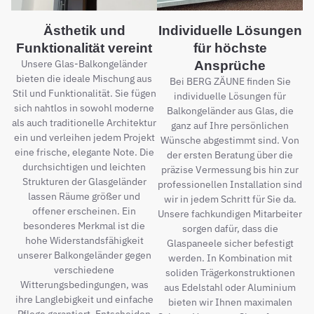
Ästhetik und
Individuelle Lösungen
Funktionalität vereint
für höchste
Unsere Glas-Balkongeländer
Ansprüche
bieten die ideale Mischung aus
Bei BERG ZÄUNE finden Sie
Stil und Funktionalität. Sie fügen
individuelle Lösungen für
sich nahtlos in sowohl moderne
Balkongeländer aus Glas, die
als auch traditionelle Architektur
ganz auf Ihre persönlichen
ein und verleihen jedem Projekt
Wünsche abgestimmt sind. Von
eine frische, elegante Note. Die
der ersten Beratung über die
durchsichtigen und leichten
präzise Vermessung bis hin zur
Strukturen der Glasgeländer
professionellen Installation sind
lassen Räume größer und
wir in jedem Schritt für Sie da.
offener erscheinen. Ein
Unsere fachkundigen Mitarbeiter
besonderes Merkmal ist die
sorgen dafür, dass die
hohe Widerstandsfähigkeit
Glaspaneele sicher befestigt
unserer Balkongeländer gegen
werden. In Kombination mit
verschiedene
soliden Trägerkonstruktionen
Witterungsbedingungen, was
aus Edelstahl oder Aluminium
ihre Langlebigkeit und einfache
bieten wir Ihnen maximalen