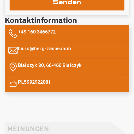
Senden
Kontaktinformation
+49 160 3466772
biuro@berg-zaune.com
Białczyk 80, 66-460 Białczyk
PL5992922081
MEINUNGEN