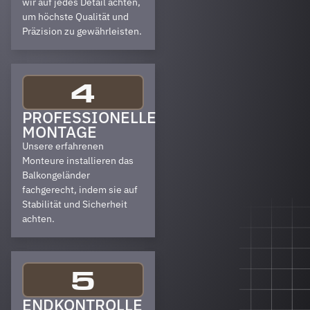
wir auf jedes Detail achten,
um höchste Qualität und
Präzision zu gewährleisten.
4
PROFESSIONELLE
MONTAGE
Unsere erfahrenen
Monteure installieren das
Balkongeländer
fachgerecht, indem sie auf
Stabilität und Sicherheit
achten.
5
ENDKONTROLLE