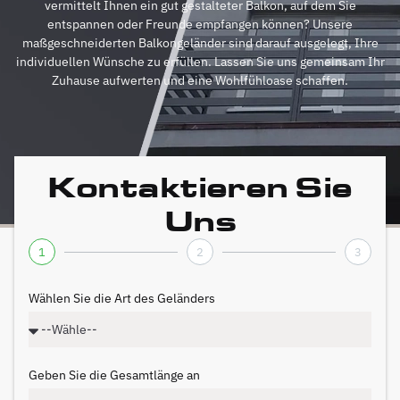
vermittelt Ihnen ein gut gestalteter Balkon, auf dem Sie
entspannen oder Freunde empfangen können? Unsere
maßgeschneiderten Balkongeländer sind darauf ausgelegt, Ihre
individuellen Wünsche zu erfüllen. Lassen Sie uns gemeinsam Ihr
Zuhause aufwerten und eine Wohlfühloase schaffen.
Kontaktieren Sie
Uns
1
2
3
Wählen Sie die Art des Geländers
Geben Sie die Gesamtlänge an