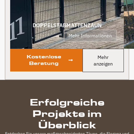
uns! PS Nach
Fertigstellung, gab es
zum Dank und Abschied
sogar noch ein Paket mit
DOPPELSTABMATTENZAUN
leckerem Honig. Danke
Mehr Informationen
auch dafür!
Kostenlose
Mehr
Beratung
anzeigen
Erfolgreiche
Projekte im
Überblick
Entdecken Sie unsere maßgeschneiderten Zäune, die Eleganz und