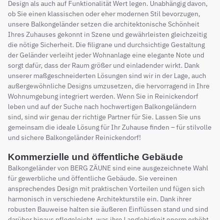
Design als auch auf Funktionalität Wert legen. Unabhängig davon,
ob Sie einen klassischen oder eher modernen Stil bevorzugen,
unsere Balkongeländer setzen die architektonische Schönheit
Ihres Zuhauses gekonnt in Szene und gewährleisten gleichzeitig
die nötige Sicherheit. Die filigrane und durchsichtige Gestaltung
der Geländer verleiht jeder Wohnanlage eine elegante Note und
sorgt dafür, dass der Raum größer und einladender wirkt. Dank
unserer maßgeschneiderten Lösungen sind wir in der Lage, auch
außergewöhnliche Designs umzusetzen, die hervorragend in Ihre
Wohnumgebung integriert werden. Wenn Sie in Reinickendorf
leben und auf der Suche nach hochwertigen Balkongeländern
sind, sind wir genau der richtige Partner für Sie. Lassen Sie uns
gemeinsam die ideale Lösung für Ihr Zuhause finden – für stilvolle
und sichere Balkongeländer Reinickendorf!
Kommerzielle und öffentliche Gebäude
Balkongeländer von BERG ZÄUNE sind eine ausgezeichnete Wahl
für gewerbliche und öffentliche Gebäude. Sie vereinen
ansprechendes Design mit praktischen Vorteilen und fügen sich
harmonisch in verschiedene Architekturstile ein. Dank ihrer
robusten Bauweise halten sie äußeren Einflüssen stand und sind
darüber hinaus pflegeleicht, was ihre Langlebigkeit enorm erhöht.