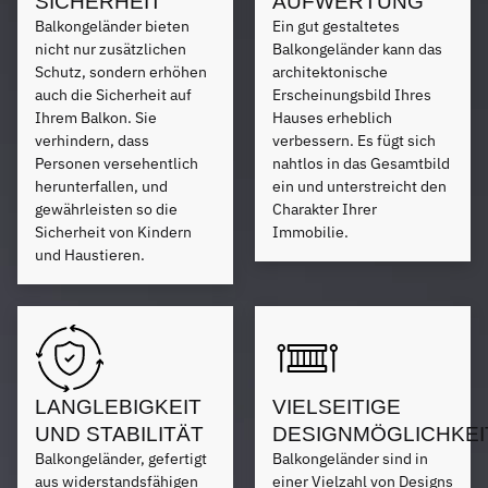
SICHERHEIT
AUFWERTUNG
Balkongeländer bieten
Ein gut gestaltetes
nicht nur zusätzlichen
Balkongeländer kann das
Schutz, sondern erhöhen
architektonische
auch die Sicherheit auf
Erscheinungsbild Ihres
Ihrem Balkon. Sie
Hauses erheblich
verhindern, dass
verbessern. Es fügt sich
Personen versehentlich
nahtlos in das Gesamtbild
herunterfallen, und
ein und unterstreicht den
gewährleisten so die
Charakter Ihrer
Sicherheit von Kindern
Immobilie.
und Haustieren.
LANGLEBIGKEIT
VIELSEITIGE
UND STABILITÄT
DESIGNMÖGLICHKEI
Balkongeländer, gefertigt
Balkongeländer sind in
aus widerstandsfähigen
einer Vielzahl von Designs