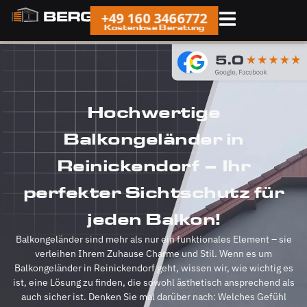
+49 160 3466772
Kostenlose Beratung
Hochwertige
Balkongeländer in
Reinickendorf – Ihr
perfekter Sichtschutz für
jeden Balkon!
Balkongeländer sind mehr als nur ein funktionales Element – sie
verleihen Ihrem Zuhause Charme und Stil. Wenn es um
Balkongeländer in Reinickendorf geht, wissen wir, wie wichtig es
ist, eine Lösung zu finden, die sowohl ästhetisch ansprechend als
auch sicher ist. Denken Sie mal darüber nach: Welches Gefühl