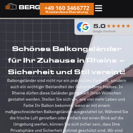
+49 160 3466772
Kostenlose Beratung
Schönes Balkongeländer
für Ihr Zuhause in Rheine –
Sicherheit und Stil vereint!
Balkongeländer sind nicht nur ein praktisches Element, sondern
auch ein wichtiger Bestandteil der Ästhetik Ihres Hauses. In
Rheine dürfen diese Geländer gerne nach Ihren Wünschen
gestaltet werden. Stellen Sie sich vor, wie viel mehr Leben und
Farbe Ihr Balkon bekommt, wenn er mit einem
maßgeschneiderten Balkongeländer ausgestattet ist. Während Sie
die frische Luft genießen oder einfach nur einen Blick auf die
Umgebung werfen, können Sie sich sicher sein, dass Ihre
Privatsphäre und Sicherheit optimal geschützt sind. Wir sind