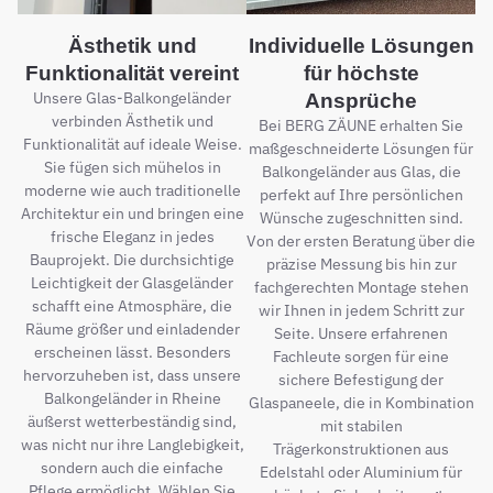
Ästhetik und
Individuelle Lösungen
Funktionalität vereint
für höchste
Unsere Glas-Balkongeländer
Ansprüche
verbinden Ästhetik und
Bei BERG ZÄUNE erhalten Sie
Funktionalität auf ideale Weise.
maßgeschneiderte Lösungen für
Sie fügen sich mühelos in
Balkongeländer aus Glas, die
moderne wie auch traditionelle
perfekt auf Ihre persönlichen
Architektur ein und bringen eine
Wünsche zugeschnitten sind.
frische Eleganz in jedes
Von der ersten Beratung über die
Bauprojekt. Die durchsichtige
präzise Messung bis hin zur
Leichtigkeit der Glasgeländer
fachgerechten Montage stehen
schafft eine Atmosphäre, die
wir Ihnen in jedem Schritt zur
Räume größer und einladender
Seite. Unsere erfahrenen
erscheinen lässt. Besonders
Fachleute sorgen für eine
hervorzuheben ist, dass unsere
sichere Befestigung der
Balkongeländer in Rheine
Glaspaneele, die in Kombination
äußerst wetterbeständig sind,
mit stabilen
was nicht nur ihre Langlebigkeit,
Trägerkonstruktionen aus
sondern auch die einfache
Edelstahl oder Aluminium für
Pflege ermöglicht. Wählen Sie