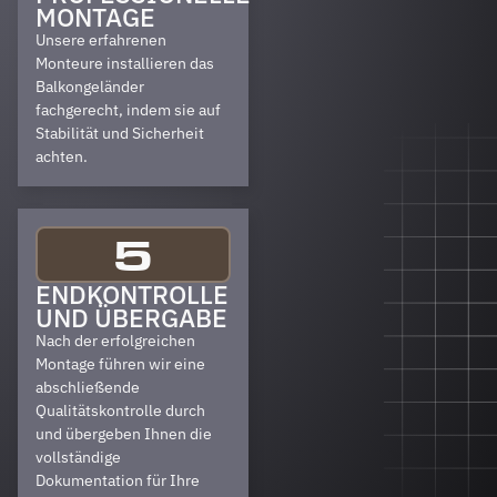
MONTAGE
Unsere erfahrenen
Monteure installieren das
Balkongeländer
fachgerecht, indem sie auf
Stabilität und Sicherheit
achten.
5
ENDKONTROLLE
UND ÜBERGABE
Nach der erfolgreichen
Montage führen wir eine
abschließende
Qualitätskontrolle durch
und übergeben Ihnen die
vollständige
Dokumentation für Ihre