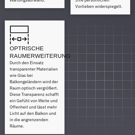
Wartungsaufwand.
Ihre persönlichen
Vorlieben widerspiegelt.
OPTRISCHE
RAUMERWEITERUNG
Durch den Einsatz
transparenter Materialien
wie Glas bei
Balkongeländern wird der
Raum optisch vergrößert.
Diese Transparenz schafft
ein Gefühl von Weite und
Offenheit und lässt mehr
Licht auf den Balkon und
in die angrenzenden
Räume.