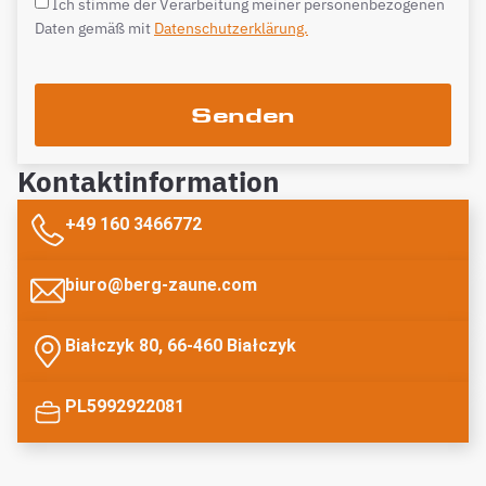
Ich stimme der Verarbeitung meiner personenbezogenen
Daten gemäß mit
Datenschutzerklärung.
Senden
Kontaktinformation
+49 160 3466772
biuro@berg-zaune.com
Białczyk 80, 66-460 Białczyk
PL5992922081