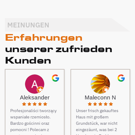
MEINUNGEN
Erfahrungen
unserer zufrieden
Kunden
Aleksander
Maleconn N
Profesjonaliści tworzący
Unser frisch gekauftes
wspaniałe rzemiosło.
Haus mit großem
Bardzo gościnni oraz
Grundstück, war nicht
pomocni ! Polecam z
eingezäunt, was bei 2