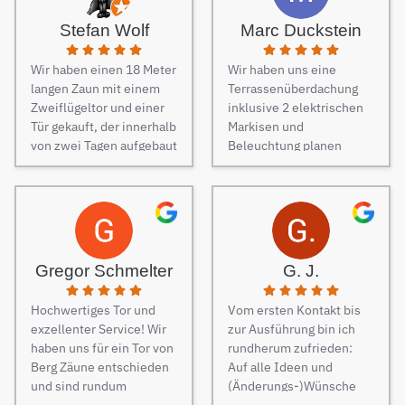
Zäune beauftragt und es
Stefan Wolf
Marc Duckstein
keine Sekunde bereut.
Dieser Tipp war wirklich
Wir haben einen 18 Meter
Wir haben uns eine
Gold wert! Von Angebot
langen Zaun mit einem
Terrassenüberdachung
bis zur Fertigstellung des
Zweiflügeltor und einer
inklusive 2 elektrischen
Zauns, verlief alles
Tür gekauft, der innerhalb
Markisen und
absolut reibungslos. Alle
von zwei Tagen aufgebaut
Beleuchtung planen
Fragen wurden im
wurde. Am dritten Tag
lassen. Es war vom
Vorfeld schnell
kamen die Elektriker, um
ersten Kontakt bis zur
beantwortet, auf
die Steuerung und
finalen Ausführung des
Sonderwünsche wurde
Elektrik des Tores
Projektes eine
eingegangen und
fachmännisch
reibungslose
Verständigungsprobleme
anzuschließen.
Kommunikation. Sehr
gab es auch keine, ganz
Gregor Schmelter
G. J.
Besonders
freundlich und man ist
zu schweigen davon,
hervorzuheben ist die
auch auf jeden Wunsch
dass der Preis auch
Hochwertiges Tor und
Vom ersten Kontakt bis
Unterstützung während
eingegangen. Bei der
unschlagbar war. Die 2
exzellenter Service! Wir
zur Ausführung bin ich
des Auswahlprozesses.
Montage der
Männer, die vor Ort waren
haben uns für ein Tor von
rundherum zufrieden:
Unsere
Überdachung waren 4
und den Zaun aufgestellt
Berg Zäune entschieden
Auf alle Ideen und
Ansprechpartnerin hat
freundliche Monteure am
haben, waren super nett,
und sind rundum
(Änderungs-)Wünsche
uns großartig beraten,
Werk. Auch diese
fleißig, zuverlässig und
zufrieden. Die Qualität
wurde eingegangen, die