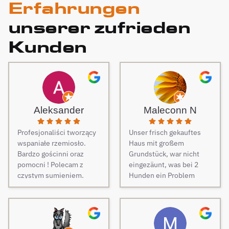
Erfahrungen
unserer zufrieden
Kunden
Aleksander
Maleconn N
Profesjonaliści tworzący
Unser frisch gekauftes
wspaniałe rzemiosło.
Haus mit großem
Bardzo gościnni oraz
Grundstück, war nicht
pomocni ! Polecam z
eingezäunt, was bei 2
czystym sumieniem.
Hunden ein Problem
darstellt. Daher musste
dringend und schnell ein
Zaun her. Auf Empfehlung
von Freunden haben wir
unseren Zaun bei Berg