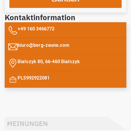
Kontaktinformation
+49 160 3466772
biuro@berg-zaune.com
Białczyk 80, 66-460 Białczyk
PL5992922081
MEINUNGEN