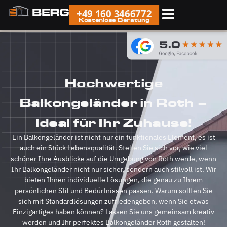
+49 160 3466772
Kostenlose Beratung
Hochwertige
Balkongeländer in Roth –
Ideal für Ihr Zuhause!
Ein Balkongeländer ist nicht nur ein funktionales Element, es ist
auch ein Stück Lebensqualität. Stellen Sie sich vor, wie viel
schöner Ihre Ausblicke auf die Umgebung von Roth werde, wenn
Ihr Balkongeländer nicht nur sicher, sondern auch stilvoll ist. Wir
bieten Ihnen individuelle Lösungen, die genau zu Ihrem
persönlichen Stil und Bedürfnissen passen. Warum sollten Sie
sich mit Standardlösungen zufriedengeben, wenn Sie etwas
Einzigartiges haben können? Lassen Sie uns gemeinsam kreativ
werden und Ihr perfektes Balkongeländer Roth gestalten!