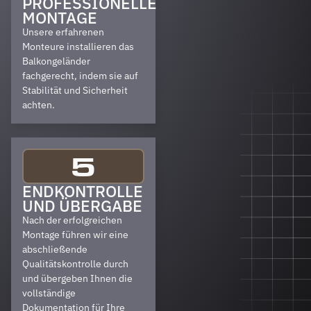
PROFESSIONELLE
MONTAGE
Unsere erfahrenen
Monteure installieren das
Balkongeländer
fachgerecht, indem sie auf
Stabilität und Sicherheit
achten.
5
ENDKONTROLLE
UND ÜBERGABE
Nach der erfolgreichen
Montage führen wir eine
abschließende
Qualitätskontrolle durch
und übergeben Ihnen die
vollständige
Dokumentation für Ihre