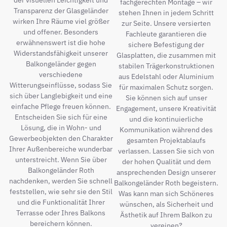
der visuellen Leichtigkeit und
fachgerechten Montage – wir
Transparenz der Glasgeländer
stehen Ihnen in jedem Schritt
wirken Ihre Räume viel größer
zur Seite. Unsere versierten
und offener. Besonders
Fachleute garantieren die
erwähnenswert ist die hohe
sichere Befestigung der
Widerstandsfähigkeit unserer
Glasplatten, die zusammen mit
Balkongeländer gegen
stabilen Trägerkonstruktionen
verschiedene
aus Edelstahl oder Aluminium
Witterungseinflüsse, sodass Sie
für maximalen Schutz sorgen.
sich über Langlebigkeit und eine
Sie können sich auf unser
einfache Pflege freuen können.
Engagement, unsere Kreativität
Entscheiden Sie sich für eine
und die kontinuierliche
Lösung, die in Wohn- und
Kommunikation während des
Gewerbeobjekten den Charakter
gesamten Projektablaufs
Ihrer Außenbereiche wunderbar
verlassen. Lassen Sie sich von
unterstreicht. Wenn Sie über
der hohen Qualität und dem
Balkongeländer Roth
ansprechenden Design unserer
nachdenken, werden Sie schnell
Balkongeländer Roth begeistern.
feststellen, wie sehr sie den Stil
Was kann man sich Schöneres
und die Funktionalität Ihrer
wünschen, als Sicherheit und
Terrasse oder Ihres Balkons
Ästhetik auf Ihrem Balkon zu
bereichern können.
vereinen?