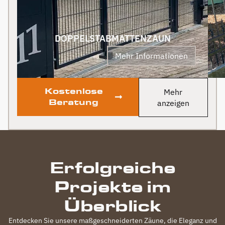
uns! PS Nach
Fertigstellung, gab es
zum Dank und Abschied
sogar noch ein Paket mit
DOPPELSTABMATTENZAUN
leckerem Honig. Danke
Mehr Informationen
auch dafür!
Kostenlose
Mehr
Beratung
anzeigen
Erfolgreiche
Projekte im
Überblick
Entdecken Sie unsere maßgeschneiderten Zäune, die Eleganz und