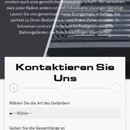
sondern auch eine gemütliche Atmosphäre schafft. Wir verstehen,
dass jeder Balkon anders ist und individuelle Lösungen benötigt.
Lassen Sie uns gemeinsam etwas Einzigartiges schaffen, das
perfekt zu Ihren Bedürfnissen und Ihrem Zuhause passt. In
Schnelsen sind wir Ihr Partner für maßgeschneiderte
Balkongeländer, die Ihre Erwartungen übertreffen.
Kontaktieren Sie
Uns
1
2
3
Wählen Sie die Art des Geländers
Geben Sie die Gesamtlänge an