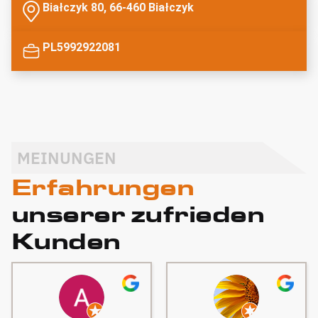
Białczyk 80, 66-460 Białczyk
PL5992922081
MEINUNGEN
Erfahrungen
unserer zufrieden
Kunden