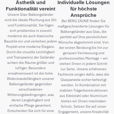
Ästhetik und
Individuelle Lösungen
Funktionalität vereint
für höchste
Unsere Glas-Balkongeländer
Ansprüche
sind die ideale Mischung aus Stil
Bei BERG ZÄUNE finden Sie
und Funktionalität. Sie fügen
maßgeschneiderte Lösungen für
sich problemlos in sowohl
Balkongeländer aus Glas, die
moderne als auch klassische
perfekt auf Ihre persönlichen
Baustile ein und verleihen jedem
Wünsche abgestimmt sind. Von
Projekt eine moderne Eleganz.
der ersten Beratung bis hin zur
Durch die visuelle Leichtigkeit
genauen Vermessung und
und Transparenz der Geländer
professionellen Montage – wir
wirken die Räume größer und
stehen Ihnen in jedem Schritt
luftiger. Besonders
zur Seite. Unsere erfahrenen
erwähnenswert ist die hohe
Fachleute sorgen dafür, dass die
Widerstandsfähigkeit unserer
Glaspaneele sicher befestigt
Balkongeländer gegenüber
werden. In Kombination mit
verschiedenen
stabilen Trägerkonstruktionen
Witterungsbedingungen, was
aus Edelstahl oder Aluminium
deren Langlebigkeit und
bieten wir Ihnen maximalen
einfache Pflege garantiert.
Schutz. Setzen Sie auf unser
Entscheiden Sie sich für eine
Engagement, unsere Kreativität