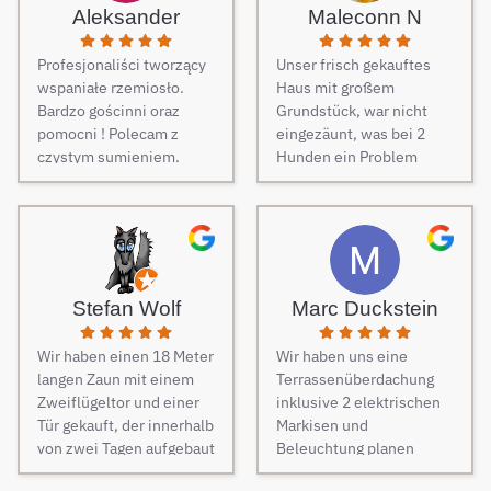
Aleksander
Maleconn N
Profesjonaliści tworzący
Unser frisch gekauftes
wspaniałe rzemiosło.
Haus mit großem
Bardzo gościnni oraz
Grundstück, war nicht
pomocni ! Polecam z
eingezäunt, was bei 2
czystym sumieniem.
Hunden ein Problem
darstellt. Daher musste
dringend und schnell ein
Zaun her. Auf Empfehlung
von Freunden haben wir
unseren Zaun bei Berg
Zäune beauftragt und es
Stefan Wolf
Marc Duckstein
keine Sekunde bereut.
Dieser Tipp war wirklich
Wir haben einen 18 Meter
Wir haben uns eine
Gold wert! Von Angebot
langen Zaun mit einem
Terrassenüberdachung
bis zur Fertigstellung des
Zweiflügeltor und einer
inklusive 2 elektrischen
Zauns, verlief alles
Tür gekauft, der innerhalb
Markisen und
absolut reibungslos. Alle
von zwei Tagen aufgebaut
Beleuchtung planen
Fragen wurden im
wurde. Am dritten Tag
lassen. Es war vom
Vorfeld schnell