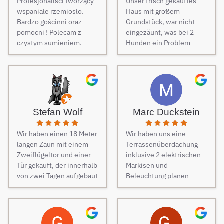
Profesjonaliści tworzący
Unser frisch gekauftes
wspaniałe rzemiosło.
Haus mit großem
Bardzo gościnni oraz
Grundstück, war nicht
pomocni ! Polecam z
eingezäunt, was bei 2
czystym sumieniem.
Hunden ein Problem
darstellt. Daher musste
dringend und schnell ein
Zaun her. Auf Empfehlung
von Freunden haben wir
unseren Zaun bei Berg
Zäune beauftragt und es
Stefan Wolf
Marc Duckstein
keine Sekunde bereut.
Dieser Tipp war wirklich
Wir haben einen 18 Meter
Wir haben uns eine
Gold wert! Von Angebot
langen Zaun mit einem
Terrassenüberdachung
bis zur Fertigstellung des
Zweiflügeltor und einer
inklusive 2 elektrischen
Zauns, verlief alles
Tür gekauft, der innerhalb
Markisen und
absolut reibungslos. Alle
von zwei Tagen aufgebaut
Beleuchtung planen
Fragen wurden im
wurde. Am dritten Tag
lassen. Es war vom
Vorfeld schnell
kamen die Elektriker, um
ersten Kontakt bis zur
beantwortet, auf
die Steuerung und
finalen Ausführung des
Sonderwünsche wurde
Elektrik des Tores
Projektes eine
eingegangen und