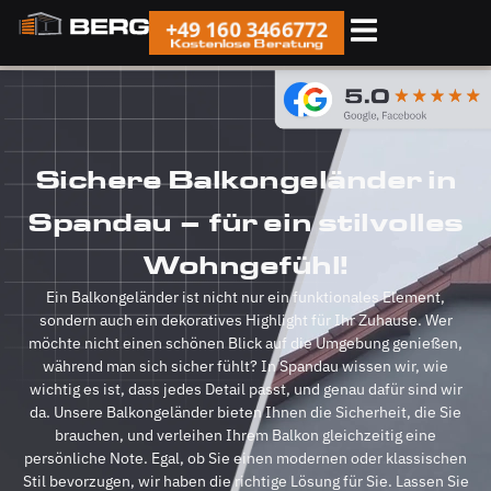
+49 160 3466772
Kostenlose Beratung
Sichere Balkongeländer in
Spandau – für ein stilvolles
Wohngefühl!
Ein Balkongeländer ist nicht nur ein funktionales Element,
sondern auch ein dekoratives Highlight für Ihr Zuhause. Wer
möchte nicht einen schönen Blick auf die Umgebung genießen,
während man sich sicher fühlt? In Spandau wissen wir, wie
wichtig es ist, dass jedes Detail passt, und genau dafür sind wir
da. Unsere Balkongeländer bieten Ihnen die Sicherheit, die Sie
brauchen, und verleihen Ihrem Balkon gleichzeitig eine
persönliche Note. Egal, ob Sie einen modernen oder klassischen
Stil bevorzugen, wir haben die richtige Lösung für Sie. Lassen Sie