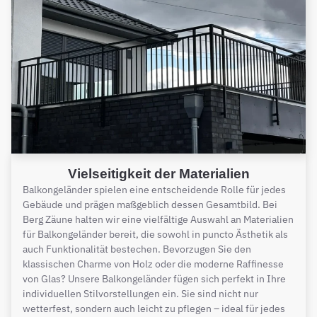
Vielseitigkeit der Materialien
Balkongeländer spielen eine entscheidende Rolle für jedes
Gebäude und prägen maßgeblich dessen Gesamtbild. Bei
Berg Zäune halten wir eine vielfältige Auswahl an Materialien
für Balkongeländer bereit, die sowohl in puncto Ästhetik als
auch Funktionalität bestechen. Bevorzugen Sie den
klassischen Charme von Holz oder die moderne Raffinesse
von Glas? Unsere Balkongeländer fügen sich perfekt in Ihre
individuellen Stilvorstellungen ein. Sie sind nicht nur
wetterfest, sondern auch leicht zu pflegen – ideal für jedes