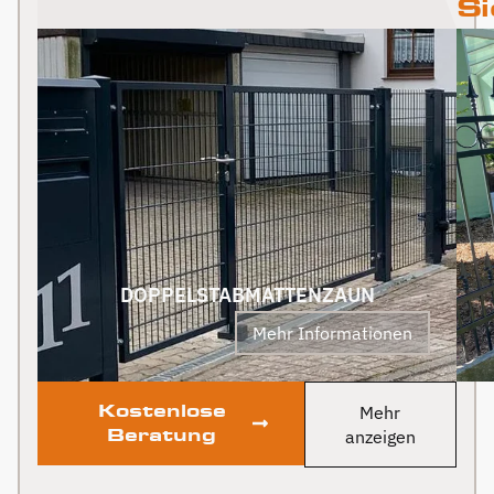
Si
unserer Zufriedenheit
Ausführung der
Hunde lieben ihre
– unsere Wünsche
empfehlen und würde
aufzubauen. Das Ergebnis
Überdachung.
gewonnene Freiheit. Auf
wurden genau
mein Zaun jederzeit
ist top, und wir sind
der vorderen
umgesetzt. Das Tor passt
genau so dort
rundum zufrieden. Vielen
Grundstücksseite ist
perfekt zu unserem Zaun
wiederbeauftragen!
Dank für den
auch noch ein neuer Zaun
und wertet unser
Vielen Dank!
hervorragenden Service.
geplant. Dieser Auftrag
Grundstück deutlich auf.
wird auf jeden Fall auch
Klare Empfehlung!
an Berg Zäune gehen.
Klare Empfehlung von
uns! PS Nach
Fertigstellung, gab es
zum Dank und Abschied
sogar noch ein Paket mit
DOPPELSTABMATTENZAUN
leckerem Honig. Danke
Mehr Informationen
auch dafür!
Kostenlose
Mehr
Beratung
anzeigen