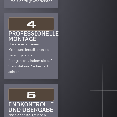
Präzision zu gewährleisten.
4
PROFESSIONELLE
MONTAGE
Unsere erfahrenen
Monteure installieren das
Balkongeländer
fachgerecht, indem sie auf
Stabilität und Sicherheit
achten.
5
ENDKONTROLLE
UND ÜBERGABE
Nach der erfolgreichen