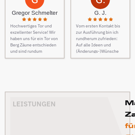
fachmännisch
reibungslose
Verständigungsprobleme
anzuschließen.
Kommunikation. Sehr
gab es auch keine, ganz
Gregor Schmelter
G. J.
Besonders
freundlich und man ist
zu schweigen davon,
hervorzuheben ist die
auch auf jeden Wunsch
dass der Preis auch
Hochwertiges Tor und
Vom ersten Kontakt bis
Unterstützung während
eingegangen. Bei der
unschlagbar war. Die 2
exzellenter Service! Wir
zur Ausführung bin ich
des Auswahlprozesses.
Montage der
Männer, die vor Ort waren
haben uns für ein Tor von
rundherum zufrieden:
Unsere
Überdachung waren 4
und den Zaun aufgestellt
Berg Zäune entschieden
Auf alle Ideen und
Ansprechpartnerin hat
freundliche Monteure am
haben, waren super nett,
und sind rundum
(Änderungs-)Wünsche
uns großartig beraten,
Werk. Auch diese
fleißig, zuverlässig und
zufrieden. Die Qualität
wurde eingegangen, die
geduldig alle unsere
Kommunikation war
pünktlich. Alles wurde zu
des Materials ist
Kommunikation im
Fragen beantwortet und
reibungslos. Die Qualität
unserer absoluten
erstklassig – stabil,
Vorfeld war freundlich
uns zahlreiche
der Materialien ist
Zufriedenheit
sauber verarbeitet und
und zügig, die praktische
Anschauungsbilder zur
hochwertig und wie
durchgeführt, inkl.
optisch sehr
Ausführung (Zaun plus
Verfügung gestellt. Aber
gewünscht. Die Firma
elektrischem Einfahrtstor
ansprechend. Die
Paketbox und Tore –
auch der Aufbau selbst
Berg Zäune würden wir
und 2 Gartentüren, waren
Montage verlief
elektrisch und manuell)
lief super. Die Arbeiter
immer wieder
120m Zaun in 3 Tagen
M
reibungslos und das
sauber und schnell und
LEISTUNGEN
haben sich ebenfalls viel
beauftragen. Ich
fertig. Obwohl unser
Team war überaus
die Mitarbeiter sehr
Zeit genommen um mit
empfehle sie auf jeden
Grundstück nicht ganz
Z
freundlich und
höflich und fleißig. Ich
mir über die
fall weiter. Nochmals ein
einfach war (Gefälle,
professionell. Besonders
kann BERG Zäune und
Arbeitsschritte zu
rechtherzlichen Dank für
fü
Bachlauf) ist der Zaun
positiv hervorzuheben ist
das dazugehörige Team
sprechen und alles zu
die Planung und
perfekt geworden und die
die individuelle Beratung
uneingeschränkt