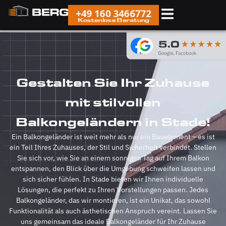
+49 160 3466772
Kostenlose Beratung
Gestalten Sie Ihr Zuhause
mit stilvollen
Balkongeländern in Stade!
Ein Balkongeländer ist weit mehr als nur ein Bauelement – es ist
ein Teil Ihres Zuhauses, der Stil und Sicherheit verbindet. Stellen
Sie sich vor, wie Sie an einem sonnigen Tag auf Ihrem Balkon
entspannen, den Blick über die Umgebung schweifen lassen und
sich sicher fühlen. In Stade bieten wir Ihnen individuelle
Lösungen, die perfekt zu Ihren Vorstellungen passen. Jedes
Balkongeländer, das wir montieren, ist ein Unikat, das sowohl
Funktionalität als auch ästhetischen Anspruch vereint. Lassen Sie
uns gemeinsam das ideale Balkongeländer für Ihr Zuhause