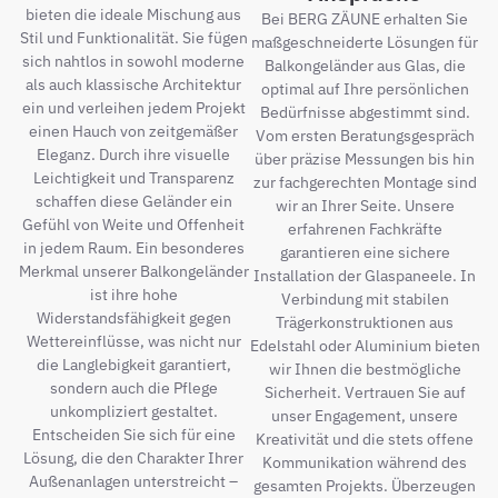
bieten die ideale Mischung aus
Bei BERG ZÄUNE erhalten Sie
Stil und Funktionalität. Sie fügen
maßgeschneiderte Lösungen für
sich nahtlos in sowohl moderne
Balkongeländer aus Glas, die
als auch klassische Architektur
optimal auf Ihre persönlichen
ein und verleihen jedem Projekt
Bedürfnisse abgestimmt sind.
einen Hauch von zeitgemäßer
Vom ersten Beratungsgespräch
Eleganz. Durch ihre visuelle
über präzise Messungen bis hin
Leichtigkeit und Transparenz
zur fachgerechten Montage sind
schaffen diese Geländer ein
wir an Ihrer Seite. Unsere
Gefühl von Weite und Offenheit
erfahrenen Fachkräfte
in jedem Raum. Ein besonderes
garantieren eine sichere
Merkmal unserer Balkongeländer
Installation der Glaspaneele. In
ist ihre hohe
Verbindung mit stabilen
Widerstandsfähigkeit gegen
Trägerkonstruktionen aus
Wettereinflüsse, was nicht nur
Edelstahl oder Aluminium bieten
die Langlebigkeit garantiert,
wir Ihnen die bestmögliche
sondern auch die Pflege
Sicherheit. Vertrauen Sie auf
unkompliziert gestaltet.
unser Engagement, unsere
Entscheiden Sie sich für eine
Kreativität und die stets offene
Lösung, die den Charakter Ihrer
Kommunikation während des
Außenanlagen unterstreicht –
gesamten Projekts. Überzeugen