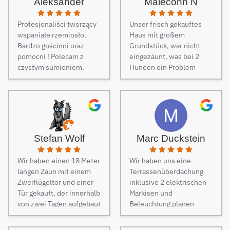
Aleksander
Maleconn N
Profesjonaliści tworzący
Unser frisch gekauftes
wspaniałe rzemiosło.
Haus mit großem
Bardzo gościnni oraz
Grundstück, war nicht
pomocni ! Polecam z
eingezäunt, was bei 2
czystym sumieniem.
Hunden ein Problem
darstellt. Daher musste
dringend und schnell ein
Zaun her. Auf Empfehlung
von Freunden haben wir
unseren Zaun bei Berg
Zäune beauftragt und es
Stefan Wolf
Marc Duckstein
keine Sekunde bereut.
Dieser Tipp war wirklich
Wir haben einen 18 Meter
Wir haben uns eine
Gold wert! Von Angebot
langen Zaun mit einem
Terrassenüberdachung
bis zur Fertigstellung des
Zweiflügeltor und einer
inklusive 2 elektrischen
Zauns, verlief alles
Tür gekauft, der innerhalb
Markisen und
absolut reibungslos. Alle
von zwei Tagen aufgebaut
Beleuchtung planen
Fragen wurden im
wurde. Am dritten Tag
lassen. Es war vom
Vorfeld schnell
kamen die Elektriker, um
ersten Kontakt bis zur
beantwortet, auf