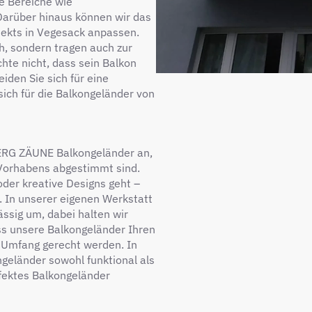
te Bereiche wie
 Darüber hinaus können wir das
ojekts in Vegesack anpassen.
h, sondern tragen auch zur
te nicht, dass sein Balkon
eiden Sie sich für eine
sich für die Balkongeländer von
 BERG ZÄUNE Balkongeländer an,
 Vorhabens abgestimmt sind.
oder kreative Designs geht –
g. In unserer eigenen Werkstatt
ässig um, dabei halten wir
ass unsere Balkongeländer Ihren
m Umfang gerecht werden. In
ngeländer sowohl funktional als
rfektes Balkongeländer