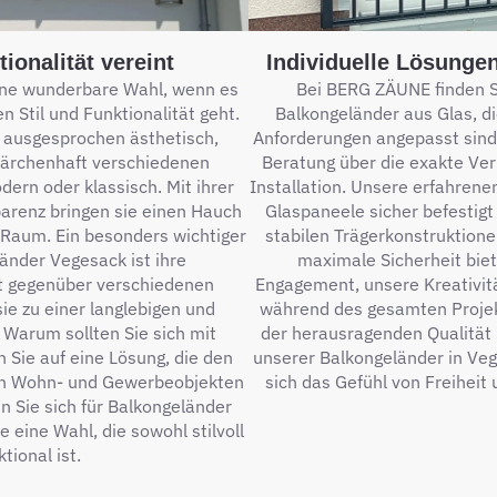
ionalität vereint
Individuelle Lösunge
ine wunderbare Wahl, wenn es
Bei BERG ZÄUNE finden Si
 Stil und Funktionalität geht.
Balkongeländer aus Glas, di
r ausgesprochen ästhetisch,
Anforderungen angepasst sind.
ärchenhaft verschiedenen
Beratung über die exakte Ver
dern oder klassisch. Mit ihrer
Installation. Unsere erfahrene
parenz bringen sie einen Hauch
Glaspaneele sicher befestig
 Raum. Ein besonders wichtiger
stabilen Trägerkonstruktion
änder Vegesack ist ihre
maximale Sicherheit biet
t gegenüber verschiedenen
Engagement, unsere Kreativit
ie zu einer langlebigen und
während des gesamten Projek
 Warum sollten Sie sich mit
der herausragenden Qualitä
 Sie auf eine Lösung, die den
unserer Balkongeländer in Veg
in Wohn- und Gewerbeobjekten
sich das Gefühl von Freiheit
n Sie sich für Balkongeländer
 eine Wahl, die sowohl stilvoll
tional ist.