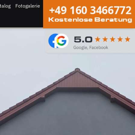
talog
Fotogalerie
+49 160 3466772
Kostenlose Beratung