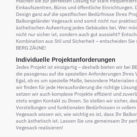
machen sie zur perfekten Lösung für stark frequentier
Einkaufszentren, Büros und öffentliche Einrichtungen.
Design ganz auf die spezifischen Bedürfnisse Ihres Pr
Balkongeländer Vegesack sind somit nicht nur praktisc
ästhetischen Aufwertung jedes Gebäudes bei. Wer möch
nicht nur sicher ist, sondern auch gut aussieht? Entsch
Kombination aus Stil und Sicherheit – entscheiden Sie 
BERG ZÄUNE!
Individuelle Projektanforderungen
Jedes Projekt ist einzigartig – deshalb bieten wir bei
die passgenau auf die speziellen Anforderungen Ihres
Egal, ob es um spezielle Maße, besondere Materialien 
wir finden für jede Herausforderung die richtige Lösun
setzen wir auch komplexe Projekte effizient und zuverl
stets engen Kontakt zu Ihnen. So stellen wir sicher, d
Vorstellungen und funktionalen Bedürfnissen in volle
Vegesack wissen wir, wie wichtig es ist, dass Ihr Balko
auch ästhetisch ist. Lassen Sie uns gemeinsam Ihr pe
Vegesack realisieren!