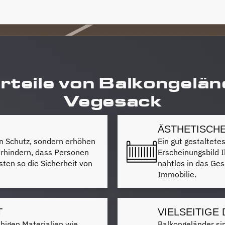
rteile von Balkongelän
Vegesack
ÄSTHETISCH
en Schutz, sondern erhöhen
Ein gut gestaltete
verhindern, dass Personen
Erscheinungsbild I
sten so die Sicherheit von
nahtlos in das Ges
Immobilie.
T
VIELSEITIGE
ähigen Materialien wie
Balkongeländer sind