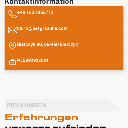
Kontaktinformation
+49 160 3466772
biuro@berg-zaune.com
Białczyk 80, 66-460 Białczyk
PL5992922081
MEINUNGEN
Erfahrungen
unserer zufrieden