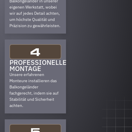
Balkongeländer in unserer
eigenen Werkstatt, wobei
wir auf jedes Detail achten,
um höchste Qualität und
Präzision zu gewährleisten.
4
PROFESSIONELLE
MONTAGE
Unsere erfahrenen
Monteure installieren das
Balkongeländer
fachgerecht, indem sie auf
Stabilität und Sicherheit
achten.
5