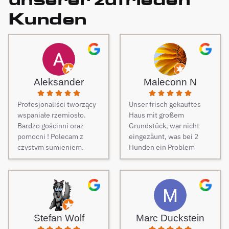
Kunden
Aleksander
Maleconn N
Profesjonaliści tworzący
Unser frisch gekauftes
wspaniałe rzemiosło.
Haus mit großem
Bardzo gościnni oraz
Grundstück, war nicht
pomocni ! Polecam z
eingezäunt, was bei 2
czystym sumieniem.
Hunden ein Problem
darstellt. Daher musste
dringend und schnell ein
Zaun her. Auf Empfehlung
von Freunden haben wir
unseren Zaun bei Berg
Zäune beauftragt und es
Stefan Wolf
Marc Duckstein
keine Sekunde bereut.