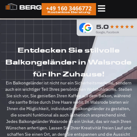
+49 160 3466772
Kostenlose Beratung
Entdecken Sie stilvolle
Balkongeländer in Walsrode
für Ihr Zuhause!
Ein Balkongeländer ist nicht nur ein Sicherheitsmerkmal, sondern
auch ein wichtiger Teil Ihres persönlichen Wohlfühlraums. Stellen
Sie sich vor, Sie genießen Ihren Kaffee auf dem Balkon, während
die sanfte Brise durch Ihre Haare weht. In Walsrode bieten wir
Ihnen die Möglichkeit, individuelle Balkongeländer zu gestalten,
die sowohl funktional als auch ästhetisch ansprechend sind.
Jedes Balkongeländer Walsrode ist ein Unikat, das wir nach Ihren
Wünschen anfertigen. Lassen Sie Ihrer Kreativität freien Lauf und
schaffen Sie einen Ort, an dem Sie entspannen und die Aussicht