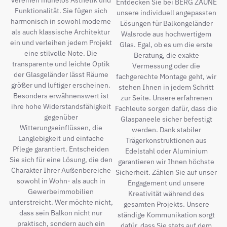
vereinen mühelos Ästhetik und
Entdecken Sie bei BERG ZÄUNE
Funktionalität. Sie fügen sich
unsere individuell angepassten
harmonisch in sowohl moderne
Lösungen für Balkongeländer
als auch klassische Architektur
Walsrode aus hochwertigem
ein und verleihen jedem Projekt
Glas. Egal, ob es um die erste
eine stilvolle Note. Die
Beratung, die exakte
transparente und leichte Optik
Vermessung oder die
der Glasgeländer lässt Räume
fachgerechte Montage geht, wir
größer und luftiger erscheinen.
stehen Ihnen in jedem Schritt
Besonders erwähnenswert ist
zur Seite. Unsere erfahrenen
ihre hohe Widerstandsfähigkeit
Fachleute sorgen dafür, dass die
gegenüber
Glaspaneele sicher befestigt
Witterungseinflüssen, die
werden. Dank stabiler
Langlebigkeit und einfache
Trägerkonstruktionen aus
Pflege garantiert. Entscheiden
Edelstahl oder Aluminium
Sie sich für eine Lösung, die den
garantieren wir Ihnen höchste
Charakter Ihrer Außenbereiche
Sicherheit. Zählen Sie auf unser
sowohl in Wohn- als auch in
Engagement und unsere
Gewerbeimmobilien
Kreativität während des
unterstreicht. Wer möchte nicht,
gesamten Projekts. Unsere
dass sein Balkon nicht nur
ständige Kommunikation sorgt
praktisch, sondern auch ein
dafür, dass Sie stets auf dem