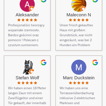
Aleksander
Maleconn N
Profesjonaliści tworzący
Unser frisch gekauftes
wspaniałe rzemiosło.
Haus mit großem
Bardzo gościnni oraz
Grundstück, war nicht
pomocni ! Polecam z
eingezäunt, was bei 2
czystym sumieniem.
Hunden ein Problem
darstellt. Daher musste
dringend und schnell ein
Zaun her. Auf Empfehlung
von Freunden haben wir
unseren Zaun bei Berg
Zäune beauftragt und es
Stefan Wolf
Marc Duckstein
keine Sekunde bereut.
Dieser Tipp war wirklich
Wir haben einen 18 Meter
Wir haben uns eine
Gold wert! Von Angebot
langen Zaun mit einem
Terrassenüberdachung
bis zur Fertigstellung des
Zweiflügeltor und einer
inklusive 2 elektrischen
Zauns, verlief alles
Tür gekauft, der innerhalb
Markisen und
absolut reibungslos. Alle