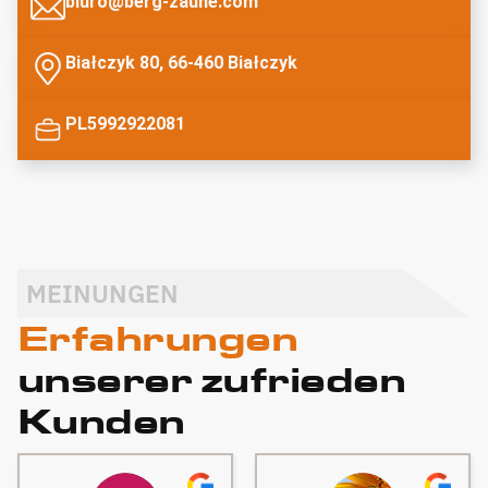
biuro@berg-zaune.com
Białczyk 80, 66-460 Białczyk
PL5992922081
MEINUNGEN
Erfahrungen
unserer zufrieden
Kunden