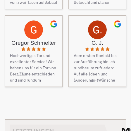
von zwei Tagen aufgebaut
Beleuchtung planen
Fragen wurden im
wurde. Am dritten Tag
lassen. Es war vom
Vorfeld schnell
kamen die Elektriker, um
ersten Kontakt bis zur
beantwortet, auf
die Steuerung und
finalen Ausführung des
Sonderwünsche wurde
Elektrik des Tores
Projektes eine
eingegangen und
fachmännisch
reibungslose
Verständigungsprobleme
anzuschließen.
Kommunikation. Sehr
gab es auch keine, ganz
Gregor Schmelter
G. J.
Besonders
freundlich und man ist
zu schweigen davon,
hervorzuheben ist die
auch auf jeden Wunsch
dass der Preis auch
Hochwertiges Tor und
Vom ersten Kontakt bis
Unterstützung während
eingegangen. Bei der
unschlagbar war. Die 2
exzellenter Service! Wir
zur Ausführung bin ich
des Auswahlprozesses.
Montage der
Männer, die vor Ort waren
haben uns für ein Tor von
rundherum zufrieden:
Unsere
Überdachung waren 4
und den Zaun aufgestellt
Berg Zäune entschieden
Auf alle Ideen und
Ansprechpartnerin hat
freundliche Monteure am
haben, waren super nett,
und sind rundum
(Änderungs-)Wünsche
uns großartig beraten,
Werk. Auch diese
fleißig, zuverlässig und
zufrieden. Die Qualität
wurde eingegangen, die
geduldig alle unsere
Kommunikation war
pünktlich. Alles wurde zu
des Materials ist
Kommunikation im
Fragen beantwortet und
reibungslos. Die Qualität
unserer absoluten
erstklassig – stabil,
Vorfeld war freundlich
uns zahlreiche
der Materialien ist
Zufriedenheit
sauber verarbeitet und
und zügig, die praktische
Anschauungsbilder zur
hochwertig und wie
durchgeführt, inkl.
optisch sehr
Ausführung (Zaun plus
Verfügung gestellt. Aber
gewünscht. Die Firma
elektrischem Einfahrtstor
ansprechend. Die
Paketbox und Tore –
auch der Aufbau selbst
Berg Zäune würden wir
und 2 Gartentüren, waren
Montage verlief
elektrisch und manuell)
lief super. Die Arbeiter
immer wieder
120m Zaun in 3 Tagen
M
reibungslos und das
sauber und schnell und