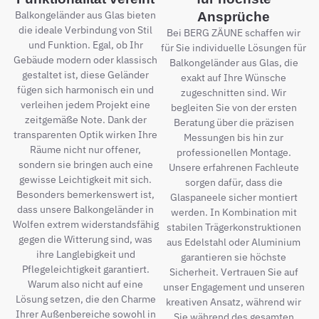
Balkongeländer aus Glas bieten
Ansprüche
die ideale Verbindung von Stil
Bei BERG ZÄUNE schaffen wir
und Funktion. Egal, ob Ihr
für Sie individuelle Lösungen für
Gebäude modern oder klassisch
Balkongeländer aus Glas, die
gestaltet ist, diese Geländer
exakt auf Ihre Wünsche
fügen sich harmonisch ein und
zugeschnitten sind. Wir
verleihen jedem Projekt eine
begleiten Sie von der ersten
zeitgemäße Note. Dank der
Beratung über die präzisen
transparenten Optik wirken Ihre
Messungen bis hin zur
Räume nicht nur offener,
professionellen Montage.
sondern sie bringen auch eine
Unsere erfahrenen Fachleute
gewisse Leichtigkeit mit sich.
sorgen dafür, dass die
Besonders bemerkenswert ist,
Glaspaneele sicher montiert
dass unsere Balkongeländer in
werden. In Kombination mit
Wolfen extrem widerstandsfähig
stabilen Trägerkonstruktionen
gegen die Witterung sind, was
aus Edelstahl oder Aluminium
ihre Langlebigkeit und
garantieren sie höchste
Pflegeleichtigkeit garantiert.
Sicherheit. Vertrauen Sie auf
Warum also nicht auf eine
unser Engagement und unseren
Lösung setzen, die den Charme
kreativen Ansatz, während wir
Ihrer Außenbereiche sowohl in
Sie während des gesamten