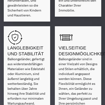
herunterfallen, und
ein und unterstreicht den
gewährleisten so die
Charakter Ihrer
Sicherheit von Kindern
Immobilie.
und Haustieren.
LANGLEBIGKEIT
VIELSEITIGE
UND STABILITÄT
DESIGNMÖGLICHKEI
Balkongeländer, gefertigt
Balkongeländer sind in
aus widerstandsfähigen
einer Vielzahl von Designs
Materialien wie Edelstahl
und Stilen erhältlich, die
oder Aluminium, sind
individuell angepasst
äußerst langlebig und
werden können. Diese
wetterbeständig. Sie
Flexibilität ermöglicht es
behalten über Jahre
Ihnen, ein Geländer zu
hinweg ihre Stabilität und
wählen, das perfekt zu
erfordern nur minimalen
Ihrer Umgebung passt und
Wartungsaufwand.
Ihre persönlichen