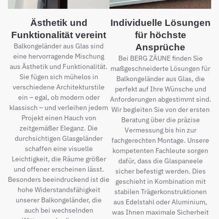
Ästhetik und
Individuelle Lösungen
Funktionalität vereint
für höchste
Balkongeländer aus Glas sind
Ansprüche
eine hervorragende Mischung
Bei BERG ZÄUNE finden Sie
aus Ästhetik und Funktionalität.
maßgeschneiderte Lösungen für
Sie fügen sich mühelos in
Balkongeländer aus Glas, die
verschiedene Architekturstile
perfekt auf Ihre Wünsche und
ein – egal, ob modern oder
Anforderungen abgestimmt sind.
klassisch – und verleihen jedem
Wir begleiten Sie von der ersten
Projekt einen Hauch von
Beratung über die präzise
zeitgemäßer Eleganz. Die
Vermessung bis hin zur
durchsichtigen Glasgeländer
fachgerechten Montage. Unsere
schaffen eine visuelle
kompetenten Fachleute sorgen
Leichtigkeit, die Räume größer
dafür, dass die Glaspaneele
und offener erscheinen lässt.
sicher befestigt werden. Dies
Besonders beeindruckend ist die
geschieht in Kombination mit
hohe Widerstandsfähigkeit
stabilen Trägerkonstruktionen
unserer Balkongeländer, die
aus Edelstahl oder Aluminium,
auch bei wechselnden
was Ihnen maximale Sicherheit