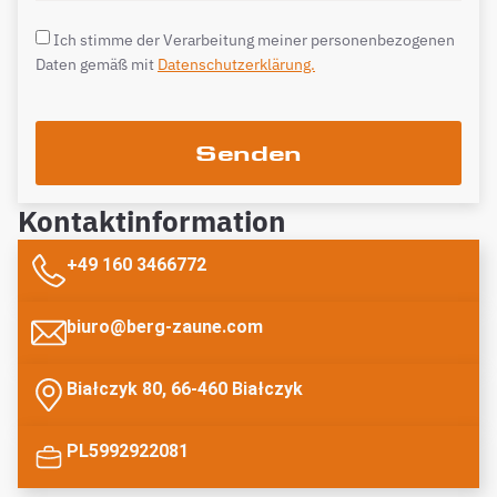
Ich stimme der Verarbeitung meiner personenbezogenen
Daten gemäß mit
Datenschutzerklärung.
Senden
Kontaktinformation
+49 160 3466772
biuro@berg-zaune.com
Białczyk 80, 66-460 Białczyk
PL5992922081