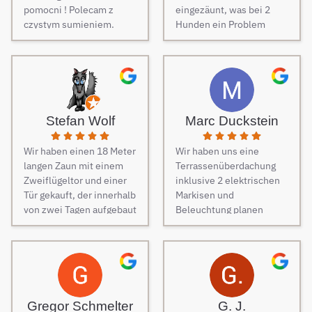
pomocni ! Polecam z
eingezäunt, was bei 2
czystym sumieniem.
Hunden ein Problem
darstellt. Daher musste
dringend und schnell ein
Zaun her. Auf Empfehlung
von Freunden haben wir
unseren Zaun bei Berg
Zäune beauftragt und es
Stefan Wolf
Marc Duckstein
keine Sekunde bereut.
Dieser Tipp war wirklich
Wir haben einen 18 Meter
Wir haben uns eine
Gold wert! Von Angebot
langen Zaun mit einem
Terrassenüberdachung
bis zur Fertigstellung des
Zweiflügeltor und einer
inklusive 2 elektrischen
Zauns, verlief alles
Tür gekauft, der innerhalb
Markisen und
absolut reibungslos. Alle
von zwei Tagen aufgebaut
Beleuchtung planen
Fragen wurden im
wurde. Am dritten Tag
lassen. Es war vom
Vorfeld schnell
kamen die Elektriker, um
ersten Kontakt bis zur
beantwortet, auf
die Steuerung und
finalen Ausführung des
Sonderwünsche wurde
Elektrik des Tores
Projektes eine
eingegangen und
fachmännisch
reibungslose
Verständigungsprobleme
anzuschließen.
Kommunikation. Sehr
gab es auch keine, ganz
Gregor Schmelter
G. J.
Besonders
freundlich und man ist