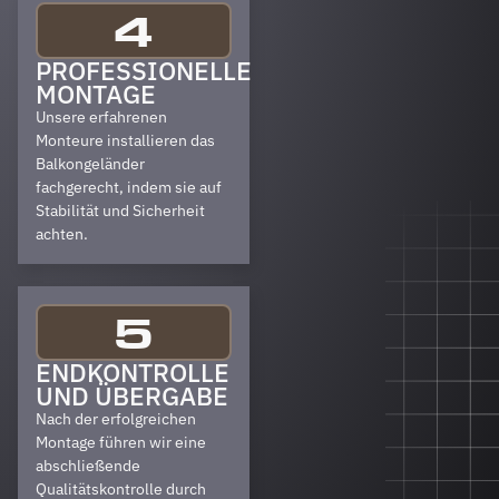
4
PROFESSIONELLE
MONTAGE
Unsere erfahrenen
Monteure installieren das
Balkongeländer
fachgerecht, indem sie auf
Stabilität und Sicherheit
achten.
5
ENDKONTROLLE
UND ÜBERGABE
Nach der erfolgreichen
Montage führen wir eine
abschließende
Qualitätskontrolle durch