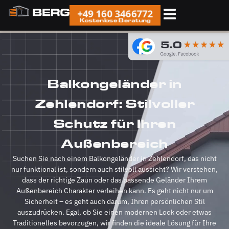
+49 160 3466772
Kostenlose Beratung
Balkongeländer in
Zehlendorf: Stilvoller
Schutz für Ihren
Außenbereich
Suchen Sie nach einem Balkongeländer in Zehlendorf, das nicht
nur funktional ist, sondern auch stilvoll aussieht? Wir verstehen,
dass der richtige Zaun oder das passende Geländer Ihrem
Außenbereich Charakter verleihen kann. Es geht nicht nur um
Sicherheit – es geht auch darum, Ihren persönlichen Stil
auszudrücken. Egal, ob Sie einen modernen Look oder etwas
Traditionelles bevorzugen, wir finden die ideale Lösung für Ihre