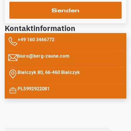
Senden
Kontaktinformation
+49 160 3466772
biuro@berg-zaune.com
Białczyk 80, 66-460 Białczyk
PL5992922081