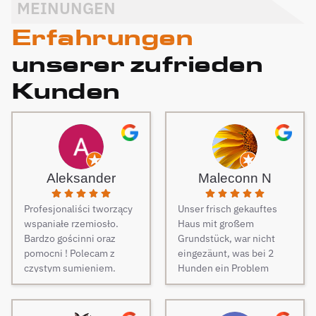
MEINUNGEN
Erfahrungen
unserer zufrieden
Kunden
Aleksander
Maleconn N
Profesjonaliści tworzący
Unser frisch gekauftes
wspaniałe rzemiosło.
Haus mit großem
Bardzo gościnni oraz
Grundstück, war nicht
pomocni ! Polecam z
eingezäunt, was bei 2
czystym sumieniem.
Hunden ein Problem
darstellt. Daher musste
dringend und schnell ein
Zaun her. Auf Empfehlung