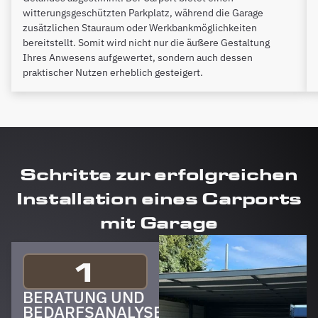
witterungsgeschützten Parkplatz, während die Garage
zusätzlichen Stauraum oder Werkbankmöglichkeiten
bereitstellt. Somit wird nicht nur die äußere Gestaltung
Ihres Anwesens aufgewertet, sondern auch dessen
praktischer Nutzen erheblich gesteigert.
Schritte zur erfolgreichen
Installation eines Carports
mit Garage
1
BERATUNG UND
BEDARFSANALYSE