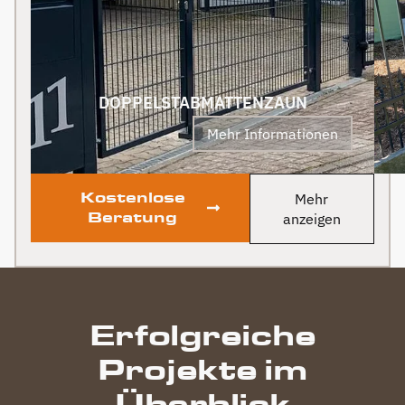
an Berg Zäune gehen.
Klare Empfehlung von
uns! PS Nach
Fertigstellung, gab es
zum Dank und Abschied
sogar noch ein Paket mit
DOPPELSTABMATTENZAUN
leckerem Honig. Danke
Mehr Informationen
auch dafür!
Kostenlose
Mehr
Beratung
anzeigen
Erfolgreiche
Projekte im
Überblick