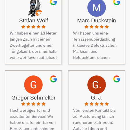
von Freunden haben wir
unseren Zaun bei Berg
Zäune beauftragt und es
Stefan Wolf
Marc Duckstein
keine Sekunde bereut.
Dieser Tipp war wirklich
Wir haben einen 18 Meter
Wir haben uns eine
Gold wert! Von Angebot
langen Zaun mit einem
Terrassenüberdachung
bis zur Fertigstellung des
Zweiflügeltor und einer
inklusive 2 elektrischen
Zauns, verlief alles
Tür gekauft, der innerhalb
Markisen und
absolut reibungslos. Alle
von zwei Tagen aufgebaut
Beleuchtung planen
Fragen wurden im
wurde. Am dritten Tag
lassen. Es war vom
Vorfeld schnell
kamen die Elektriker, um
ersten Kontakt bis zur
beantwortet, auf
die Steuerung und
finalen Ausführung des
Sonderwünsche wurde
Elektrik des Tores
Projektes eine
eingegangen und
fachmännisch
reibungslose
Verständigungsprobleme
anzuschließen.
Kommunikation. Sehr
gab es auch keine, ganz
Gregor Schmelter
G. J.
Besonders
freundlich und man ist
zu schweigen davon,
hervorzuheben ist die
auch auf jeden Wunsch
dass der Preis auch
Hochwertiges Tor und
Vom ersten Kontakt bis
Unterstützung während
eingegangen. Bei der
unschlagbar war. Die 2
exzellenter Service! Wir
zur Ausführung bin ich
des Auswahlprozesses.
Montage der
Männer, die vor Ort waren
haben uns für ein Tor von
rundherum zufrieden:
Unsere
Überdachung waren 4
und den Zaun aufgestellt
Berg Zäune entschieden
Auf alle Ideen und