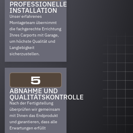
PROFESSIONELLE
INSTALLATION
Unser erfahrenes
Montageteam übernimmt
die fachgerechte Errichtung
Ihres Carports mit Garage,
um höchste Qualität und
Langlebigkeit
sicherzustellen.
5
ABNAHME UND
QUALITÄTSKONTROLLE
Nach der Fertigstellung
überprüfen wir gemeinsam
mit Ihnen das Endprodukt
und garantieren, dass alle
Erwartungen erfüllt