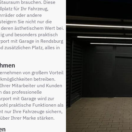
n Stauraum brauchen. Diese
platz für Ihr Fahrzeug,
ahrräder oder andere
eigern Sie nicht nur die
u deren ästhetischem Wert bei.
tig und besonders praktisch
arport mit Garage in Rendsburg
 zusätzlichen Platz, alles in
ehmen
nternehmen von großem Vorteil
rkmöglichkeiten betreiben.
 Ihrer Mitarbeiter und Kunden
 das professionelle
rport mit Garage wird zur
ohl praktische Funktionen als
t nur Ihre Fahrzeuge sichern,
über Ihrer Marke stärken.
hen