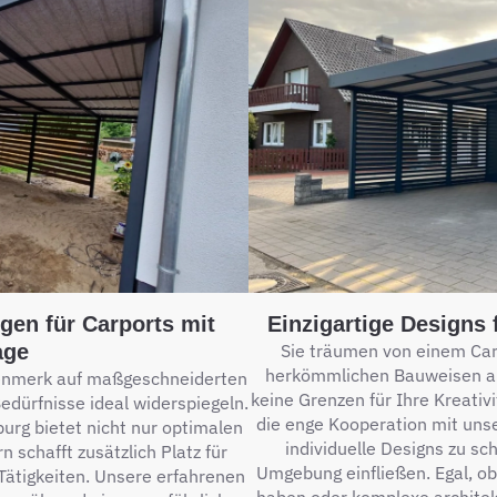
gen für Carports mit
Einzigartige Designs 
age
Sie träumen von einem Car
herkömmlichen Bauweisen a
enmerk auf maßgeschneiderten
keine Grenzen für Ihre Kreativ
Bedürfnisse ideal widerspiegeln.
die enge Kooperation mit uns
urg bietet nicht nur optimalen
individuelle Designs zu sc
n schafft zusätzlich Platz für
Umgebung einfließen. Egal, o
ätigkeiten. Unsere erfahrenen