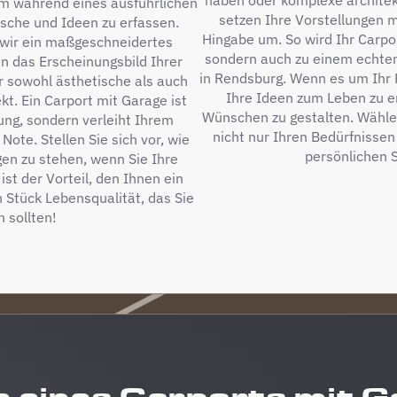
haben oder komplexe architek
um während eines ausführlichen
setzen Ihre Vorstellungen m
che und Ideen zu erfassen.
Hingabe um. So wird Ihr Carpor
 wir ein maßgeschneidertes
sondern auch zu einem echten
n das Erscheinungsbild Ihrer
in Rendsburg. Wenn es um Ihr Pr
ir sowohl ästhetische als auch
Ihre Ideen zum Leben zu e
t. Ein Carport mit Garage ist
Wünschen zu gestalten. Wählen
ung, sondern verleiht Ihrem
nicht nur Ihren Bedürfnissen
te. Stellen Sie sich vor, wie
persönlichen S
en zu stehen, wenn Sie Ihre
ist der Vorteil, den Ihnen ein
n Stück Lebensqualität, das Sie
 sollten!
e eines Carports mit G