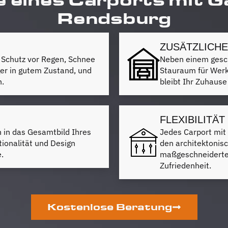
Rendsburg
ZUSÄTZLICH
 Schutz vor Regen, Schnee
Neben einem gesch
ger in gutem Zustand, und
Stauraum für Werk
n.
bleibt Ihr Zuhause
FLEXIBILITÄ
h in das Gesamtbild Ihres
Jedes Carport mit 
ionalität und Design
den architektonis
.
maßgeschneiderte 
Zufriedenheit.
Kostenlose Beratung