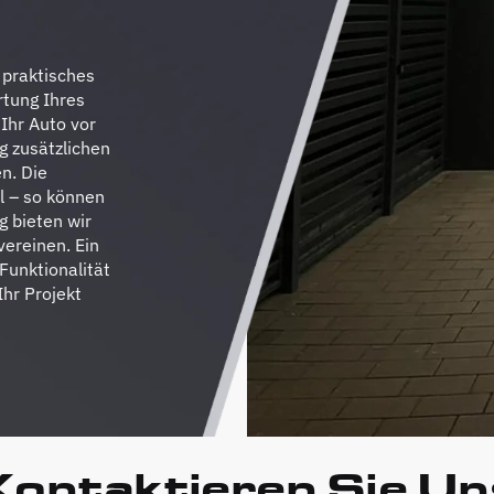
 praktisches
rtung Ihres
 Ihr Auto vor
g zusätzlichen
n. Die
ll – so können
g bieten wir
vereinen. Ein
 Funktionalität
hr Projekt
Kontaktieren Sie Un