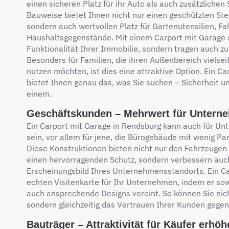
einen sicheren Platz für ihr Auto als auch zusätzliche
Bauweise bietet Ihnen nicht nur einen geschützten Stell
sondern auch wertvollen Platz für Gartenutensilien, F
Haushaltsgegenstände. Mit einem Carport mit Garage st
Funktionalität Ihrer Immobilie, sondern tragen auch z
Besonders für Familien, die ihren Außenbereich vielsei
nutzen möchten, ist dies eine attraktive Option. Ein C
bietet Ihnen genau das, was Sie suchen – Sicherheit und
einem.
Geschäftskunden – Mehrwert für Untern
Ein Carport mit Garage in Rendsburg kann auch für U
sein, vor allem für jene, die Bürogebäude mit wenig Pa
Diese Konstruktionen bieten nicht nur den Fahrzeugen
einen hervorragenden Schutz, sondern verbessern auch
Erscheinungsbild Ihres Unternehmensstandorts. Ein Ca
echten Visitenkarte für Ihr Unternehmen, indem er sow
auch ansprechende Designs vereint. So können Sie nich
sondern gleichzeitig das Vertrauen Ihrer Kunden gegen
Bauträger – Attraktivität für Käufer erhö