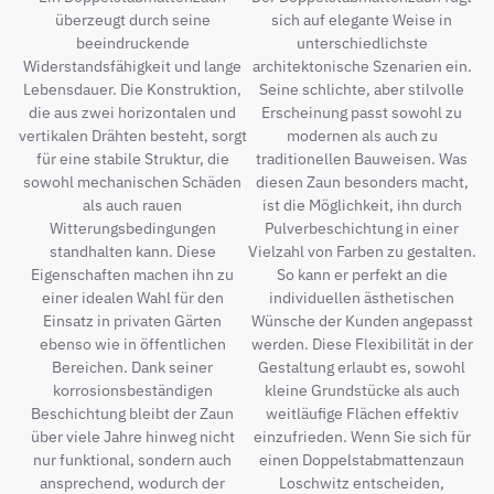
überzeugt durch seine
sich auf elegante Weise in
beeindruckende
unterschiedlichste
Widerstandsfähigkeit und lange
architektonische Szenarien ein.
Lebensdauer. Die Konstruktion,
Seine schlichte, aber stilvolle
die aus zwei horizontalen und
Erscheinung passt sowohl zu
vertikalen Drähten besteht, sorgt
modernen als auch zu
für eine stabile Struktur, die
traditionellen Bauweisen. Was
sowohl mechanischen Schäden
diesen Zaun besonders macht,
als auch rauen
ist die Möglichkeit, ihn durch
Witterungsbedingungen
Pulverbeschichtung in einer
standhalten kann. Diese
Vielzahl von Farben zu gestalten.
Eigenschaften machen ihn zu
So kann er perfekt an die
einer idealen Wahl für den
individuellen ästhetischen
Einsatz in privaten Gärten
Wünsche der Kunden angepasst
ebenso wie in öffentlichen
werden. Diese Flexibilität in der
Bereichen. Dank seiner
Gestaltung erlaubt es, sowohl
korrosionsbeständigen
kleine Grundstücke als auch
Beschichtung bleibt der Zaun
weitläufige Flächen effektiv
über viele Jahre hinweg nicht
einzufrieden. Wenn Sie sich für
nur funktional, sondern auch
einen Doppelstabmattenzaun
ansprechend, wodurch der
Loschwitz entscheiden,