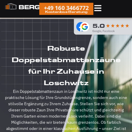
+49 160 3466772
Kostenlose Beratung
Robuste
Doppelstabmattenzäune
für Ihr Zuhause in
Loschwitz
Ein Doppelstabmattenzaun in Loschwitz ist nicht nur eine
praktische Lösung für Ihre Grundstücksgrenze, sondern auch eine
stilvolle Ergänzung zu Ihrem Zuhause. Stellen Sie sich vor, wie
dieser robuste Zaun Ihre Privatsphäre schützt und gleichzeitig
Ihrem Garten einen modernen Look verleiht. Dabei sind die
Möglichkeiten, die wir bieten, kaum grenzenlos. Ob farblich
abgestimmt oder in einer klassischen Ausführung – unser Ziel ist