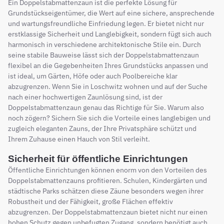
Ein Doppelstabmattenzaun ist die perfekte Lösung für
Grundstückseigentümer, die Wert auf eine sichere, ansprechende
und wartungsfreundliche Einfriedung legen. Er bietet nicht nur
erstklassige Sicherheit und Langlebigkeit, sondern fügt sich auch
harmonisch in verschiedene architektonische Stile ein. Durch
seine stabile Bauweise lässt sich der Doppelstabmattenzaun
flexibel an die Gegebenheiten Ihres Grundstücks anpassen und
ist ideal, um Gärten, Höfe oder auch Poolbereiche klar
abzugrenzen. Wenn Sie in Loschwitz wohnen und auf der Suche
nach einer hochwertigen Zaunlösung sind, ist der
Doppelstabmattenzaun genau das Richtige für Sie. Warum also
noch zögern? Sichern Sie sich die Vorteile eines langlebigen und
zugleich eleganten Zauns, der Ihre Privatsphäre schützt und
Ihrem Zuhause einen Hauch von Stil verleiht.
Sicherheit für öffentliche Einrichtungen
Öffentliche Einrichtungen können enorm von den Vorteilen des
Doppelstabmattenzauns profitieren. Schulen, Kindergärten und
städtische Parks schätzen diese Zäune besonders wegen ihrer
Robustheit und der Fähigkeit, große Flächen effektiv
abzugrenzen. Der Doppelstabmattenzaun bietet nicht nur einen
hohen Schutz gegen unbefugten Zugang, sondern benötigt auch