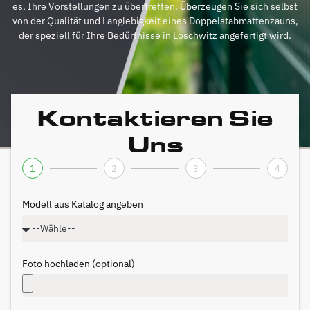
es, Ihre Vorstellungen zu übertreffen. Überzeugen Sie sich selbst
von der Qualität und Langlebigkeit eines Doppelstabmattenzauns,
der speziell für Ihre Bedürfnisse in Loschwitz angefertigt wird.
Kontaktieren Sie
Uns
1
2
3
4
Modell aus Katalog angeben
Foto hochladen (optional)