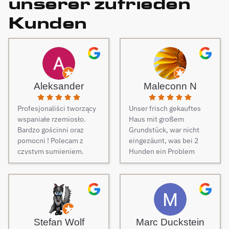
unserer zufrieden
Kunden
Aleksander
Maleconn N
Profesjonaliści tworzący
Unser frisch gekauftes
wspaniałe rzemiosło.
Haus mit großem
Bardzo gościnni oraz
Grundstück, war nicht
pomocni ! Polecam z
eingezäunt, was bei 2
czystym sumieniem.
Hunden ein Problem
darstellt. Daher musste
dringend und schnell ein
Zaun her. Auf Empfehlung
von Freunden haben wir
unseren Zaun bei Berg
Zäune beauftragt und es
Stefan Wolf
Marc Duckstein
keine Sekunde bereut.