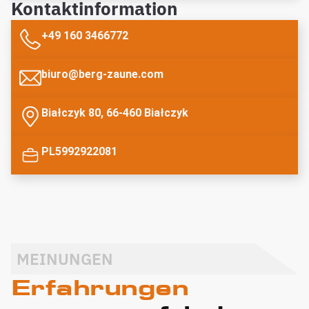
Kontaktinformation
+49 160 3466772
biuro@berg-zaune.com
Białczyk 80, 66-460 Białczyk
PL5992922081
MEINUNGEN
Erfahrungen