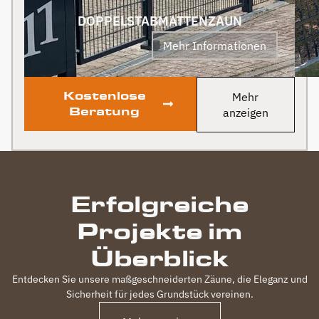
zum Dank und Abschied
sogar noch ein Paket mit
DOPPELSTABMATTENZAUN
leckerem Honig. Danke
Mehr Informationen
auch dafür!
Kostenlose
Mehr
Beratung
anzeigen
Erfolgreiche
Projekte im
Überblick
Entdecken Sie unsere maßgeschneiderten Zäune, die Eleganz und
Sicherheit für jedes Grundstück vereinen.