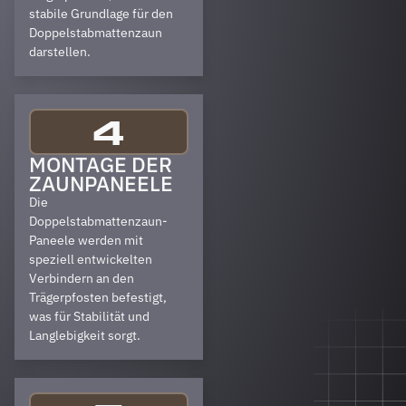
stabile Grundlage für den
Doppelstabmattenzaun
darstellen.
4
MONTAGE DER
ZAUNPANEELE
Die
Doppelstabmattenzaun-
Paneele werden mit
speziell entwickelten
Verbindern an den
Trägerpfosten befestigt,
was für Stabilität und
Langlebigkeit sorgt.