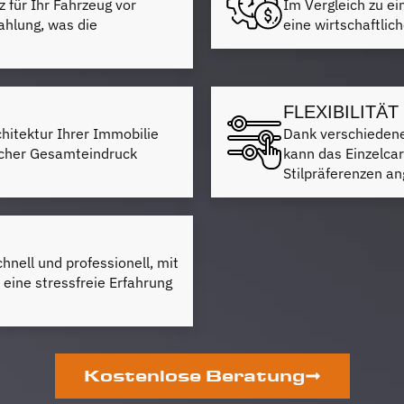
z für Ihr Fahrzeug vor
Im Vergleich zu e
ahlung, was die
eine wirtschaftlic
FLEXIBILITÄ
rchitektur Ihrer Immobilie
Dank verschiedene
cher Gesamteindruck
kann das Einzelcar
Stilpräferenzen a
chnell und professionell, mit
eine stressfreie Erfahrung
Kostenlose Beratung