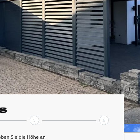
s
5
6
ben Sie die Höhe an