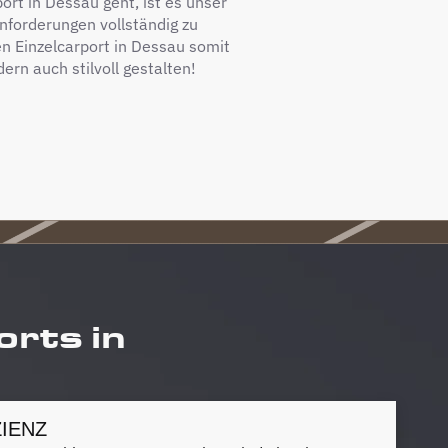
port in Dessau geht, ist es unser
nforderungen vollständig zu
en Einzelcarport in Dessau somit
dern auch stilvoll gestalten!
orts in
IENZ