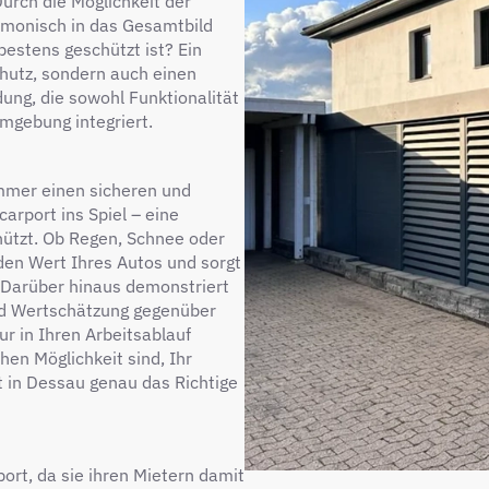
urch die Möglichkeit der
armonisch in das Gesamtbild
bestens geschützt ist? Ein
chutz, sondern auch einen
dung, die sowohl Funktionalität
umgebung integriert.
immer einen sicheren und
arport ins Spiel – eine
chützt. Ob Regen, Schnee oder
den Wert Ihres Autos und sorgt
. Darüber hinaus demonstriert
und Wertschätzung gegenüber
r in Ihren Arbeitsablauf
hen Möglichkeit sind, Ihr
t in Dessau genau das Richtige
ort, da sie ihren Mietern damit