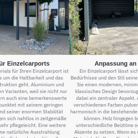
ür Einzelcarports
Anpassung an 
als für Ihren Einzelcarport ist
Ein Einzelcarport lässt sic
 um die Haltbarkeit und das
Bedürfnisse und den Stil sei
ruktion geht. Aluminium und
Sie einen modernen, minima
n Varianten, weil sie nicht nur
klassisches Design bevorzug
ern auch eine bemerkenswerte
dabei ein zentraler Aspekt.
punktet mit seinem geringen
verschiedenen Farben pulver
nd seiner enormen Stabilität
harmonisch in die bestehende
gen sich nahtlos in zeitgemäße
können. Holz hingegen bi
hr pflegeleicht. Eine weitere
unterschiedliche Beiztöne o
ine natürliche Ausstrahlung
Akzente zu setzen. Wenn es