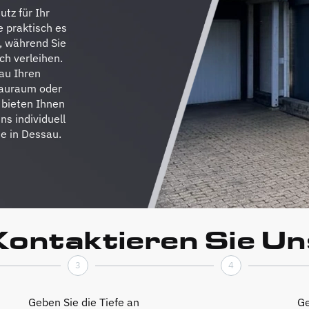
utz für Ihr
e praktisch es
n, während Sie
h verleihen.
au Ihren
tauraum oder
 bieten Ihnen
s individuell
se in Dessau.
Kontaktieren Sie Un
3
4
Geben Sie die Tiefe an
Ge