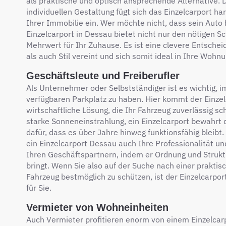
als praktische und optisch ansprechende Alternative. D
individuellen Gestaltung fügt sich das Einzelcarport h
Ihrer Immobilie ein. Wer möchte nicht, dass sein Auto 
Einzelcarport in Dessau bietet nicht nur den nötigen S
Mehrwert für Ihr Zuhause. Es ist eine clevere Entschei
als auch Stil vereint und sich somit ideal in Ihre Wohn
Geschäftsleute und Freiberufler
Als Unternehmer oder Selbstständiger ist es wichtig, 
verfügbaren Parkplatz zu haben. Hier kommt der Einzelc
wirtschaftliche Lösung, die Ihr Fahrzeug zuverlässig s
starke Sonneneinstrahlung, ein Einzelcarport bewahrt 
dafür, dass es über Jahre hinweg funktionsfähig bleibt
ein Einzelcarport Dessau auch Ihre Professionalität 
Ihren Geschäftspartnern, indem er Ordnung und Struktu
bringt. Wenn Sie also auf der Suche nach einer praktisc
Fahrzeug bestmöglich zu schützen, ist der Einzelcarpor
für Sie.
Vermieter von Wohneinheiten
Auch Vermieter profitieren enorm von einem Einzelcarp