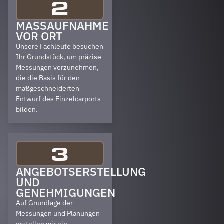
2
MASSAUFNAHME V
OR ORT
Unsere Fachleute besuchen
Ihr Grundstück, um präzise
Messungen vorzunehmen,
die die Basis für den
maßgeschneiderten
Entwurf des Einzelcarports
bilden.
3
ANGEBOTSERSTELLUNG
UND
GENEHMIGUNGEN
Auf Grundlage der
Messungen und Planungen