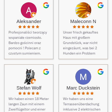
Aleksander
Maleconn N
Profesjonaliści tworzący
Unser frisch gekauftes
wspaniałe rzemiosło.
Haus mit großem
Bardzo gościnni oraz
Grundstück, war nicht
pomocni ! Polecam z
eingezäunt, was bei 2
czystym sumieniem.
Hunden ein Problem
darstellt. Daher musste
dringend und schnell ein
Zaun her. Auf Empfehlung
von Freunden haben wir
unseren Zaun bei Berg
Zäune beauftragt und es
Stefan Wolf
Marc Duckstein
keine Sekunde bereut.
Dieser Tipp war wirklich
Wir haben einen 18 Meter
Wir haben uns eine
Gold wert! Von Angebot
langen Zaun mit einem
Terrassenüberdachung
bis zur Fertigstellung des
Zweiflügeltor und einer
inklusive 2 elektrischen
Zauns, verlief alles