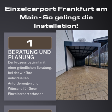
Einzelcarport Frankfurt am
Main - So gelingt die
Installation!
1
BERATUNG UND
PLANUNG
Der Prozess beginnt mit
einer gründlichen Beratung,
bei der wir Ihre
individuellen
Anforderungen und
Wünsche für Ihren
Einzelcarport erfassen.