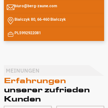
biuro@berg-zaune.com
Białczyk 80, 66-460 Białczyk
PL5992922081
MEINUNGEN
Erfahrungen
unserer zufrieden
Kunden