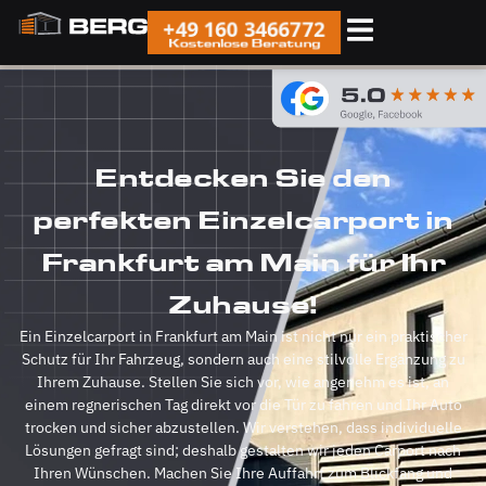
+49 160 3466772
Kostenlose Beratung
Entdecken Sie den
perfekten Einzelcarport in
Frankfurt am Main für Ihr
Zuhause!
Ein Einzelcarport in Frankfurt am Main ist nicht nur ein praktischer
Schutz für Ihr Fahrzeug, sondern auch eine stilvolle Ergänzung zu
Ihrem Zuhause. Stellen Sie sich vor, wie angenehm es ist, an
einem regnerischen Tag direkt vor die Tür zu fahren und Ihr Auto
trocken und sicher abzustellen. Wir verstehen, dass individuelle
Lösungen gefragt sind; deshalb gestalten wir jeden Carport nach
Ihren Wünschen. Machen Sie Ihre Auffahrt zum Blickfang und