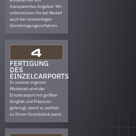
erstellen wir ein
transparentes Angebot. Wir
unterstützen Sie bei Bedarf
auch bei notwendigen
Genehmigungsverfahren.
4
FERTIGUNG
DES
EINZELCARPORTS
In unserer eigenen
Werkstatt wird der
Einzelcarport mit größter
Sorgfalt und Präzision
gefertigt, damit er perfekt
zu Ihrem Grundstück passt.