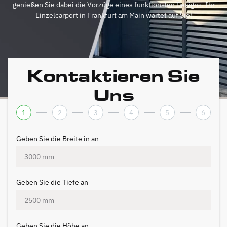
genießen Sie dabei die Vorzüge eines funktionalen Designs. Ihr
Einzelcarport in Frankfurt am Main wartet auf Sie!
Kontaktieren Sie
Uns
1
2
3
4
5
6
Geben Sie die Breite in an
Geben Sie die Tiefe an
Geben Sie die Höhe an