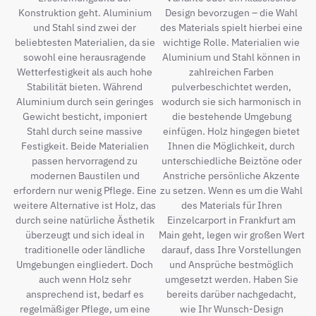
Konstruktion geht. Aluminium
Design bevorzugen – die Wahl
und Stahl sind zwei der
des Materials spielt hierbei eine
beliebtesten Materialien, da sie
wichtige Rolle. Materialien wie
sowohl eine herausragende
Aluminium und Stahl können in
Wetterfestigkeit als auch hohe
zahlreichen Farben
Stabilität bieten. Während
pulverbeschichtet werden,
Aluminium durch sein geringes
wodurch sie sich harmonisch in
Gewicht besticht, imponiert
die bestehende Umgebung
Stahl durch seine massive
einfügen. Holz hingegen bietet
Festigkeit. Beide Materialien
Ihnen die Möglichkeit, durch
passen hervorragend zu
unterschiedliche Beiztöne oder
modernen Baustilen und
Anstriche persönliche Akzente
erfordern nur wenig Pflege. Eine
zu setzen. Wenn es um die Wahl
weitere Alternative ist Holz, das
des Materials für Ihren
durch seine natürliche Ästhetik
Einzelcarport in Frankfurt am
überzeugt und sich ideal in
Main geht, legen wir großen Wert
traditionelle oder ländliche
darauf, dass Ihre Vorstellungen
Umgebungen eingliedert. Doch
und Ansprüche bestmöglich
auch wenn Holz sehr
umgesetzt werden. Haben Sie
ansprechend ist, bedarf es
bereits darüber nachgedacht,
regelmäßiger Pflege, um eine
wie Ihr Wunsch-Design