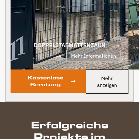
wird auf jeden Fall auch
Klare Empfehlung!
an Berg Zäune gehen.
Klare Empfehlung von
uns! PS Nach
Fertigstellung, gab es
zum Dank und Abschied
sogar noch ein Paket mit
DOPPELSTABMATTENZAUN
leckerem Honig. Danke
Mehr Informationen
auch dafür!
Kostenlose
Mehr
Beratung
anzeigen
Erfolgreiche
Projekte im