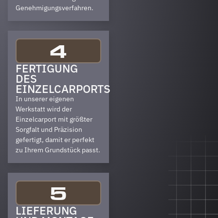
Genehmigungsverfahren.
4
FERTIGUNG
DES
EINZELCARPORTS
In unserer eigenen
Werkstatt wird der
Einzelcarport mit größter
Sorgfalt und Präzision
gefertigt, damit er perfekt
zu Ihrem Grundstück passt.
5
LIEFERUNG