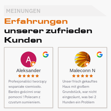
MEINUNGEN
Erfahrungen
unserer zufrieden
Kunden
Aleksander
Maleconn N
Profesjonaliści tworzący
Unser frisch gekauftes
wspaniałe rzemiosło.
Haus mit großem
Bardzo gościnni oraz
Grundstück, war nicht
pomocni ! Polecam z
eingezäunt, was bei 2
czystym sumieniem.
Hunden ein Problem
darstellt. Daher musste