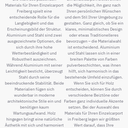
Materials für Ihren Einzelcarport
die Möglichkeit, ihn ganz nach
Freiberg spielt eine
Ihren persönlichen Wünschen
entscheidende Rolle für die
und dem Stil Ihrer Umgebung zu
Langlebigkeit und das
gestalten. Ganz gleich, ob Sie ein
Erscheinungsbild der Struktur.
klares, minimalistisches Design
Aluminium und Stahl sind zwei
oder etwas Traditionelleres
ausgezeichnete Optionen, die
bevorzugen – die Materialwahl
sich durch ihre hohe
ist entscheidend. Aluminium
Wetterbeständigkeit und
und Stahl lassen sich in einer
Robustheit auszeichnen.
breiten Palette von Farben
Während Aluminium mit seiner
pulverbeschichten, was ihnen
Leichtigkeit besticht, überzeugt
hilft, sich harmonisch in das
Stahl durch seine
bestehende Umfeld einzufügen.
beeindruckende Stabilität. Beide
Wenn Sie sich für Holz
Materialien fügen sich
entscheiden, können Sie durch
wunderbar in moderne
verschiedene Beiztöne oder
architektonische Stile ein und
Farben ganz individuelle Akzente
benötigen kaum
setzen. Bei der Auswahl des
Wartungsaufwand. Holz
Materials für Ihren Einzelcarport
hingegen bringt eine natürliche
in Freiberg legen wir größten
Ästhetik mit sich und harmoniert
Wert darauf, dass Ihre