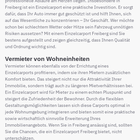
professionelle Abläufe am Herzen liegen. Insbesondere in
Freiberg ist ein Einzelcarport eine praktische Investition. Er sorgt
dafür, dass Ihr Auto immer gut geschützt ist und hilft Ihnen, sich
auf das Wesentliche zu konzentrieren – Ihr Geschäft. Wer möchte
schon bei schlechtem Wetter oder Hitze sein Fahrzeug unnötigen
Risiken aussetzen? Mit einem Einzelcarport Freiberg sind Sie
bestens aufgestellt und zeigen gleichzeitig, dass Ihnen Qualität
und Ordnung wichtig sind.
Vermieter von Wohneinheiten
Vermieter können ebenfalls von der Errichtung eines
Einzelcarports profitieren, indem sie ihren Mietern zusätzlichen
Komfort bieten. Das steigert nicht nur die Attraktivität Ihrer
Immobilie, sondern trägt auch zu längeren Mietverhältnissen bei.
Ein Einzelcarport wird für Mieter zu einem echten Pluspunkt und
steigert die Zufriedenheit der Bewohner. Durch die flexiblen
Gestaltungsmöglichkeiten lassen sich diese Carports optimal in
jede Wohnumgebung integrieren und bieten somit eine praktische
sowie wirtschaftlich sinnvolle Erweiterung Ihres
Immobilienangebots. Wenn Sie in Freiberg ansässig sind, sollten
Sie die Chancen, die ein Einzelcarport Freiberg bietet, nicht
unterschätzen.