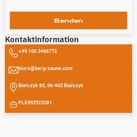
Senden
Kontaktinformation
+49 160 3466772
biuro@berg-zaune.com
Białczyk 80, 66-460 Białczyk
PL5992922081