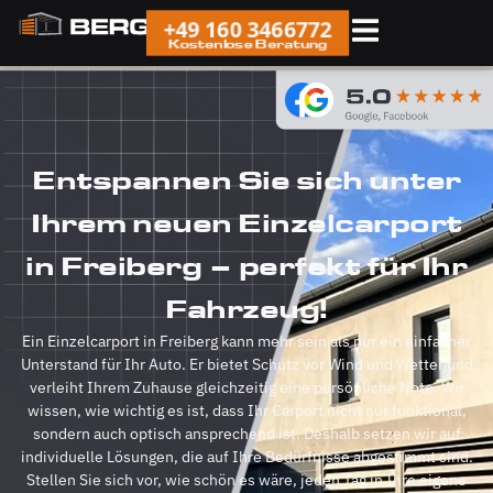
+49 160 3466772
Kostenlose Beratung
Entspannen Sie sich unter
Ihrem neuen Einzelcarport
in Freiberg – perfekt für Ihr
Fahrzeug!
Ein Einzelcarport in Freiberg kann mehr sein als nur ein einfacher
Unterstand für Ihr Auto. Er bietet Schutz vor Wind und Wetter und
verleiht Ihrem Zuhause gleichzeitig eine persönliche Note. Wir
wissen, wie wichtig es ist, dass Ihr Carport nicht nur funktional,
sondern auch optisch ansprechend ist. Deshalb setzen wir auf
individuelle Lösungen, die auf Ihre Bedürfnisse abgestimmt sind.
Stellen Sie sich vor, wie schön es wäre, jeden Tag in Ihre eigene