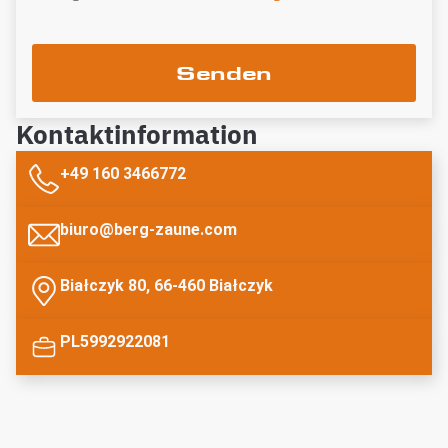
Senden
Kontaktinformation
+49 160 3466772
biuro@berg-zaune.com
Białczyk 80, 66-460 Białczyk
PL5992922081