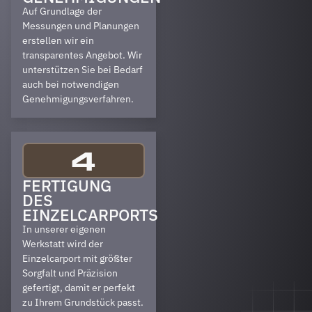
Auf Grundlage der
Messungen und Planungen
erstellen wir ein
transparentes Angebot. Wir
unterstützen Sie bei Bedarf
auch bei notwendigen
Genehmigungsverfahren.
4
FERTIGUNG
DES
EINZELCARPORTS
In unserer eigenen
Werkstatt wird der
Einzelcarport mit größter
Sorgfalt und Präzision
gefertigt, damit er perfekt
zu Ihrem Grundstück passt.