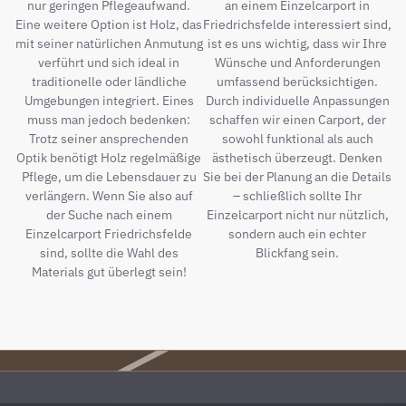
nur geringen Pflegeaufwand.
an einem Einzelcarport in
Eine weitere Option ist Holz, das
Friedrichsfelde interessiert sind,
mit seiner natürlichen Anmutung
ist es uns wichtig, dass wir Ihre
verführt und sich ideal in
Wünsche und Anforderungen
traditionelle oder ländliche
umfassend berücksichtigen.
Umgebungen integriert. Eines
Durch individuelle Anpassungen
muss man jedoch bedenken:
schaffen wir einen Carport, der
Trotz seiner ansprechenden
sowohl funktional als auch
Optik benötigt Holz regelmäßige
ästhetisch überzeugt. Denken
Pflege, um die Lebensdauer zu
Sie bei der Planung an die Details
verlängern. Wenn Sie also auf
– schließlich sollte Ihr
der Suche nach einem
Einzelcarport nicht nur nützlich,
Einzelcarport Friedrichsfelde
sondern auch ein echter
sind, sollte die Wahl des
Blickfang sein.
Materials gut überlegt sein!