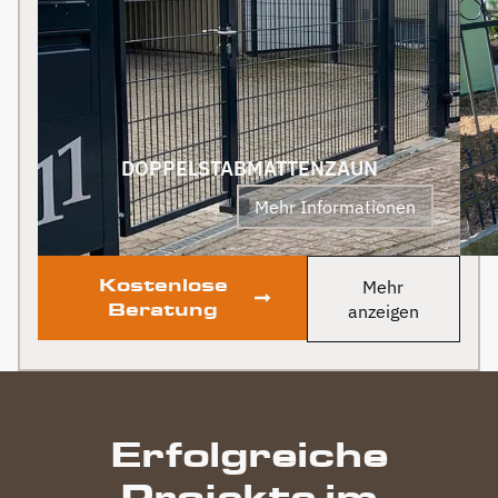
Grundstück deutlich auf.
wird auf jeden Fall auch
Klare Empfehlung!
an Berg Zäune gehen.
Klare Empfehlung von
uns! PS Nach
Fertigstellung, gab es
zum Dank und Abschied
sogar noch ein Paket mit
DOPPELSTABMATTENZAUN
leckerem Honig. Danke
Mehr Informationen
auch dafür!
Kostenlose
Mehr
Beratung
anzeigen
Erfolgreiche
Projekte im