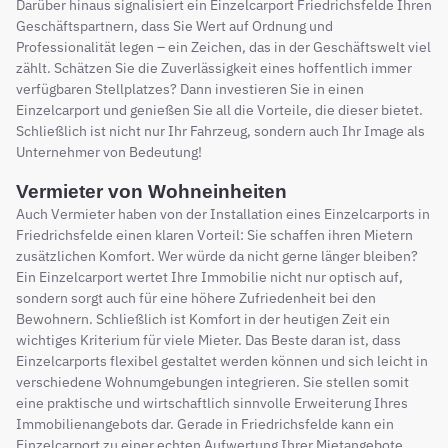
Darüber hinaus signalisiert ein Einzelcarport Friedrichsfelde Ihren
Geschäftspartnern, dass Sie Wert auf Ordnung und
Professionalität legen – ein Zeichen, das in der Geschäftswelt viel
zählt. Schätzen Sie die Zuverlässigkeit eines hoffentlich immer
verfügbaren Stellplatzes? Dann investieren Sie in einen
Einzelcarport und genießen Sie all die Vorteile, die dieser bietet.
Schließlich ist nicht nur Ihr Fahrzeug, sondern auch Ihr Image als
Unternehmer von Bedeutung!
Vermieter von Wohneinheiten
Auch Vermieter haben von der Installation eines Einzelcarports in
Friedrichsfelde einen klaren Vorteil: Sie schaffen ihren Mietern
zusätzlichen Komfort. Wer würde da nicht gerne länger bleiben?
Ein Einzelcarport wertet Ihre Immobilie nicht nur optisch auf,
sondern sorgt auch für eine höhere Zufriedenheit bei den
Bewohnern. Schließlich ist Komfort in der heutigen Zeit ein
wichtiges Kriterium für viele Mieter. Das Beste daran ist, dass
Einzelcarports flexibel gestaltet werden können und sich leicht in
verschiedene Wohnumgebungen integrieren. Sie stellen somit
eine praktische und wirtschaftlich sinnvolle Erweiterung Ihres
Immobilienangebots dar. Gerade in Friedrichsfelde kann ein
Einzelcarport zu einer echten Aufwertung Ihrer Mietangebote