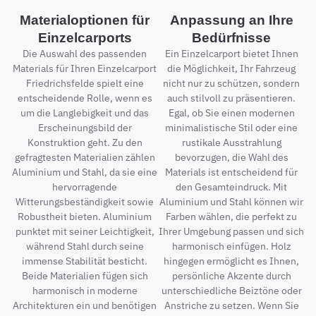
Materialoptionen für
Anpassung an Ihre
Einzelcarports
Bedürfnisse
Die Auswahl des passenden
Ein Einzelcarport bietet Ihnen
Materials für Ihren Einzelcarport
die Möglichkeit, Ihr Fahrzeug
Friedrichsfelde spielt eine
nicht nur zu schützen, sondern
entscheidende Rolle, wenn es
auch stilvoll zu präsentieren.
um die Langlebigkeit und das
Egal, ob Sie einen modernen
Erscheinungsbild der
minimalistische Stil oder eine
Konstruktion geht. Zu den
rustikale Ausstrahlung
gefragtesten Materialien zählen
bevorzugen, die Wahl des
Aluminium und Stahl, da sie eine
Materials ist entscheidend für
hervorragende
den Gesamteindruck. Mit
Witterungsbeständigkeit sowie
Aluminium und Stahl können wir
Robustheit bieten. Aluminium
Farben wählen, die perfekt zu
punktet mit seiner Leichtigkeit,
Ihrer Umgebung passen und sich
während Stahl durch seine
harmonisch einfügen. Holz
immense Stabilität besticht.
hingegen ermöglicht es Ihnen,
Beide Materialien fügen sich
persönliche Akzente durch
harmonisch in moderne
unterschiedliche Beiztöne oder
Architekturen ein und benötigen
Anstriche zu setzen. Wenn Sie