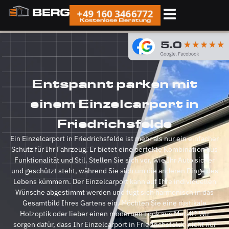
+49 160 3466772
Kostenlose Beratung
Entspannt parken mit
einem Einzelcarport in
Friedrichsfelde
Ein Einzelcarport in Friedrichsfelde ist mehr als nur ein einfacher
Schutz für Ihr Fahrzeug. Er bietet eine perfekte Kombination aus
Funktionalität und Stil. Stellen Sie sich vor, wie Ihr Auto sicher
und geschützt steht, während Sie sich um die anderen Dinge des
Lebens kümmern. Der Einzelcarport kann auf Ihre individuellen
Wünsche abgestimmt werden und fügt sich harmonisch in das
Gesamtbild Ihres Gartens ein. Möchten Sie eine rustikale
Holzoptik oder lieber einen modernen Look aus Metall? Wir
sorgen dafür, dass Ihr Einzelcarport in Friedrichsfelde nicht nur