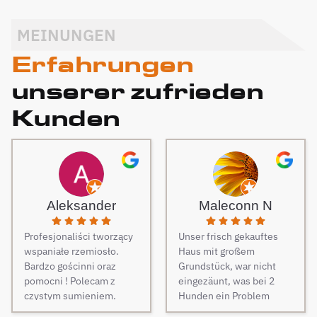
MEINUNGEN
Erfahrungen
unserer zufrieden
Kunden
Aleksander
Maleconn N
Profesjonaliści tworzący
Unser frisch gekauftes
wspaniałe rzemiosło.
Haus mit großem
Bardzo gościnni oraz
Grundstück, war nicht
pomocni ! Polecam z
eingezäunt, was bei 2
czystym sumieniem.
Hunden ein Problem
darstellt. Daher musste