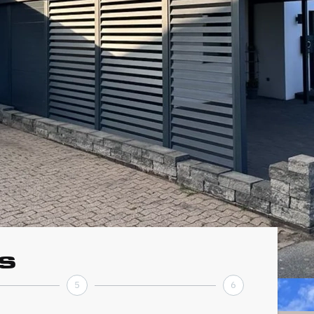
s
5
6