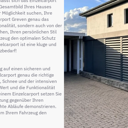
ässt sich das Einzelcarport
s Gesamtbild Ihres Hauses
 Möglichkeit suchen, Ihre
carport Greven genau das
tionalität, sondern auch von der
hen, Ihren persönlichen Stil
rzeug den optimalen Schutz
elcarport ist eine kluge und
tzbedarf!
g auf einen sicheren und
lcarport genau die richtige
n, Schnee und der intensiven
Wert und die Funktionalität
einem Einzelcarport setzen Sie
zung gegenüber Ihren
hte Abläufe demonstrieren.
, um Ihrem Fahrzeug den