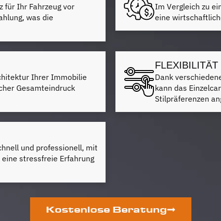
z für Ihr Fahrzeug vor
Im Vergleich zu e
ahlung, was die
eine wirtschaftlic
FLEXIBILITÄ
rchitektur Ihrer Immobilie
Dank verschiedene
cher Gesamteindruck
kann das Einzelcar
Stilpräferenzen a
chnell und professionell, mit
eine stressfreie Erfahrung
Kostenlose Beratung