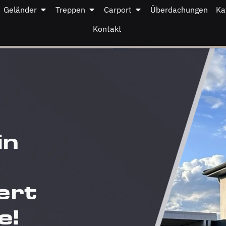
Geländer
Treppen
Carport
Überdachungen
Ka
Kontakt
s
in
ert
e!