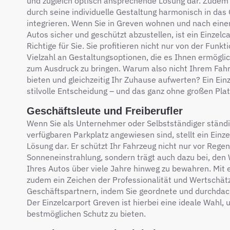
und zugleich optisch ansprechende Lösung dar. Zudem l
durch seine individuelle Gestaltung harmonisch in da
integrieren. Wenn Sie in Greven wohnen und nach einer
Autos sicher und geschützt abzustellen, ist ein Einzel
Richtige für Sie. Sie profitieren nicht nur von der Funk
Vielzahl an Gestaltungsoptionen, die es Ihnen ermöglic
zum Ausdruck zu bringen. Warum also nicht Ihrem Fah
bieten und gleichzeitig Ihr Zuhause aufwerten? Ein Einz
stilvolle Entscheidung – und das ganz ohne großen Pla
Geschäftsleute und Freiberufler
Wenn Sie als Unternehmer oder Selbstständiger ständi
verfügbaren Parkplatz angewiesen sind, stellt ein Einze
Lösung dar. Er schützt Ihr Fahrzeug nicht nur vor Rege
Sonneneinstrahlung, sondern trägt auch dazu bei, den 
Ihres Autos über viele Jahre hinweg zu bewahren. Mit 
zudem ein Zeichen der Professionalität und Wertschät
Geschäftspartnern, indem Sie geordnete und durchdac
Der Einzelcarport Greven ist hierbei eine ideale Wahl
bestmöglichen Schutz zu bieten.