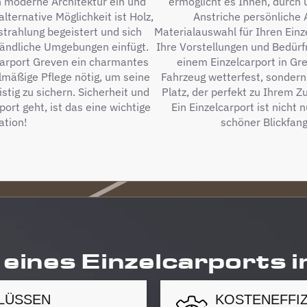
in moderne Architektur ein und
ermöglicht es Ihnen, durch 
lternative Möglichkeit ist Holz,
Anstriche persönliche 
strahlung begeistert und sich
Materialauswahl für Ihren Einze
 ländliche Umgebungen einfügt.
Ihre Vorstellungen und Bedürfn
carport Greven ein charmantes
einem Einzelcarport in Gr
lmäßige Pflege nötig, um seine
Fahrzeug wetterfest, sondern
stig zu sichern. Sicherheit und
Platz, der perfekt zu Ihrem 
ort geht, ist das eine wichtige
Ein Einzelcarport ist nicht 
tion!
schöner Blickfan
 eines Einzelcarports 
LÜSSEN
KOSTENEFFIZ