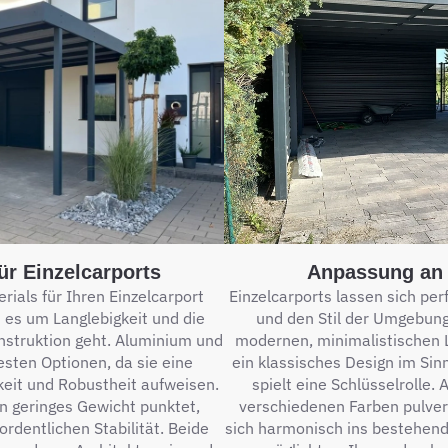
ür Einzelcarports
Anpassung an 
rials für Ihren Einzelcarport
Einzelcarports lassen sich per
 es um Langlebigkeit und die
und den Stil der Umgebung
struktion geht. Aluminium und
modernen, minimalistischen 
esten Optionen, da sie eine
ein klassisches Design im Sin
eit und Robustheit aufweisen.
spielt eine Schlüsselrolle.
 geringes Gewicht punktet,
verschiedenen Farben pulver
ordentlichen Stabilität. Beide
sich harmonisch ins bestehend