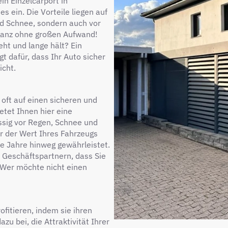
in Einzelcarport in
 ein. Die Vorteile liegen auf
nd Schnee, sondern auch vor
ganz ohne großen Aufwand!
ht und lange hält? Ein
gt dafür, dass Ihr Auto sicher
icht.
h oft auf einen sicheren und
etet Ihnen hier eine
ässig vor Regen, Schnee und
ur der Wert Ihres Fahrzeugs
le Jahre hinweg gewährleistet.
n Geschäftspartnern, dass Sie
. Wer möchte nicht einen
fitieren, indem sie ihren
zu bei, die Attraktivität Ihrer