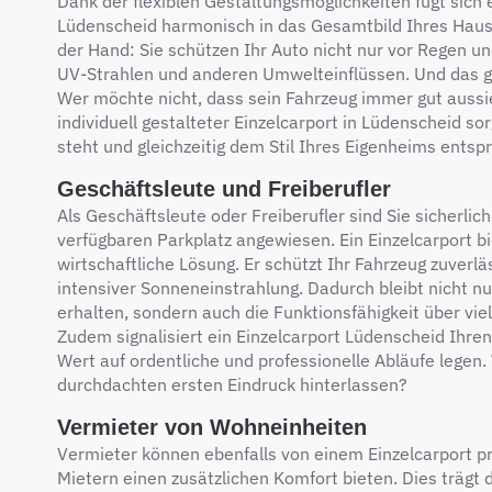
Dank der flexiblen Gestaltungsmöglichkeiten fügt sich e
Lüdenscheid harmonisch in das Gesamtbild Ihres Hauses
der Hand: Sie schützen Ihr Auto nicht nur vor Regen u
UV-Strahlen und anderen Umwelteinflüssen. Und das 
Wer möchte nicht, dass sein Fahrzeug immer gut aussie
individuell gestalteter Einzelcarport in Lüdenscheid sor
steht und gleichzeitig dem Stil Ihres Eigenheims entspr
Geschäftsleute und Freiberufler
Als Geschäftsleute oder Freiberufler sind Sie sicherlic
verfügbaren Parkplatz angewiesen. Ein Einzelcarport bi
wirtschaftliche Lösung. Er schützt Ihr Fahrzeug zuverl
intensiver Sonneneinstrahlung. Dadurch bleibt nicht n
erhalten, sondern auch die Funktionsfähigkeit über vie
Zudem signalisiert ein Einzelcarport Lüdenscheid Ihre
Wert auf ordentliche und professionelle Abläufe legen
durchdachten ersten Eindruck hinterlassen?
Vermieter von Wohneinheiten
Vermieter können ebenfalls von einem Einzelcarport pro
Mietern einen zusätzlichen Komfort bieten. Dies trägt da