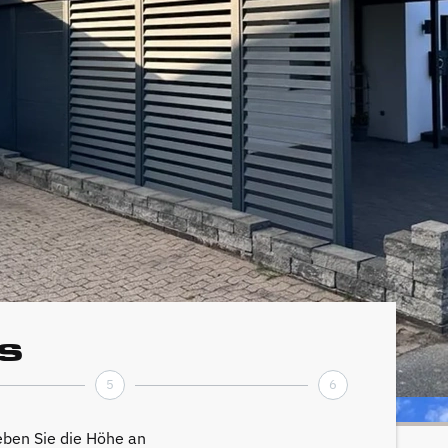
s
5
6
ben Sie die Höhe an