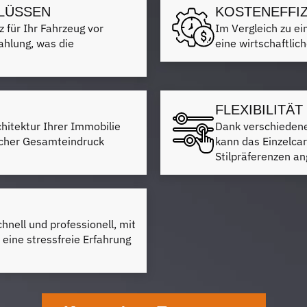
LÜSSEN
KOSTENEFFIZ
z für Ihr Fahrzeug vor
Im Vergleich zu e
ahlung, was die
eine wirtschaftlic
FLEXIBILITÄ
rchitektur Ihrer Immobilie
Dank verschiedene
cher Gesamteindruck
kann das Einzelcar
Stilpräferenzen a
chnell und professionell, mit
eine stressfreie Erfahrung