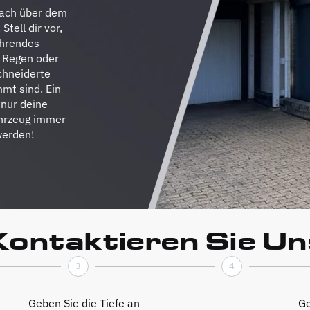
 Dach über dem
Stell dir vor,
ahrendes
 Regen oder
chneiderte
mt sind. Ein
 nur deine
ahrzeug immer
werden!
Kontaktieren Sie Un
3
4
Geben Sie die Tiefe an
Ge