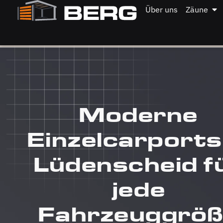
Über uns
Zäune
Moderne
Einzelcarports
Lüdenscheid f
jede
Fahrzeuggrö