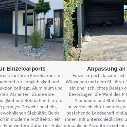
ür Einzelcarports
Anpassung an 
als für Ihren Einzelcarport ist
Einzelcarports lassen sich
heidend zur Langlebigkeit und
Wünschen und dem Stil ihrer 
uktion beiträgt. Aluminium und
ein eher schlichtes Design o
sten Varianten, da sie eine
bevorzugen, die Wahl des Ma
igkeit und Robustheit bieten.
Aluminium und Stahl kön
 geringes Gewicht besticht,
pulverbeschichtet werden, so
ewöhnlichen Stabilität. Beide
bestehende Landschaft einfüg
ch in moderne Architektur ein
Ihnen, mit unterschiedlichen 
. Eine weitere Option ist Holz,
persönliche Akzente zu setzen