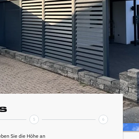
s
5
6
ben Sie die Höhe an