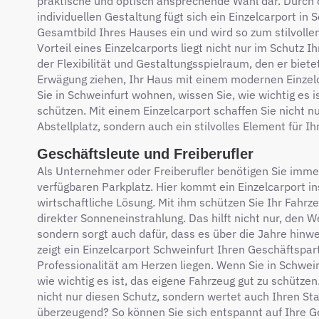
praktische und optisch ansprechende Wahl dar. Durch d
individuellen Gestaltung fügt sich ein Einzelcarport in
Gesamtbild Ihres Hauses ein und wird so zum stilvollen
Vorteil eines Einzelcarports liegt nicht nur im Schutz 
der Flexibilität und Gestaltungsspielraum, den er biete
Erwägung ziehen, Ihr Haus mit einem modernen Einzel
Sie in Schweinfurt wohnen, wissen Sie, wie wichtig es i
schützen. Mit einem Einzelcarport schaffen Sie nicht n
Abstellplatz, sondern auch ein stilvolles Element für I
Geschäftsleute und Freiberufler
Als Unternehmer oder Freiberufler benötigen Sie imme
verfügbaren Parkplatz. Hier kommt ein Einzelcarport in
wirtschaftliche Lösung. Mit ihm schützen Sie Ihr Fahr
direkter Sonneneinstrahlung. Das hilft nicht nur, den 
sondern sorgt auch dafür, dass es über die Jahre hinwe
zeigt ein Einzelcarport Schweinfurt Ihren Geschäftspa
Professionalität am Herzen liegen. Wenn Sie in Schwein
wie wichtig es ist, das eigene Fahrzeug gut zu schützen
nicht nur diesen Schutz, sondern wertet auch Ihren Stan
überzeugend? So können Sie sich entspannt auf Ihre G