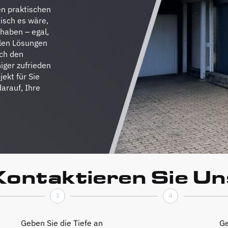
en praktischen
tisch es wäre,
haben – egal,
llen Lösungen
uch den
iger zufrieden
ekt für Sie
darauf, Ihre
Kontaktieren Sie Un
3
4
Geben Sie die Tiefe an
Ge