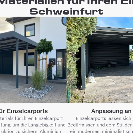
aterialien für Ihren E
Schweinfurt
ür Einzelcarports
Anpassung an 
rials für Ihren Einzelcarport
Einzelcarports lassen sich
tung, um die Langlebigkeit und
Bedürfnissen und dem Stil der
ruktion zu sichern. Aluminium
ein modernes, minimalistisc