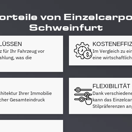
orteile von Einzelcarpo
Schweinfurt
LÜSSEN
KOSTENEFFIZ
z für Ihr Fahrzeug vor
Im Vergleich zu e
ahlung, was die
eine wirtschaftlic
FLEXIBILITÄ
rchitektur Ihrer Immobilie
Dank verschiedene
cher Gesamteindruck
kann das Einzelcar
Stilpräferenzen a