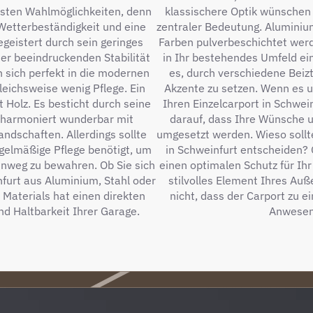
esten Wahlmöglichkeiten, denn
klassischere Optik wünschen 
Wetterbeständigkeit und eine
zentraler Bedeutung. Aluminiu
geistert durch sein geringes
Farben pulverbeschichtet wer
er beeindruckenden Stabilität
in Ihr bestehendes Umfeld ei
n sich perfekt in die modernen
es, durch verschiedene Beizt
leichsweise wenig Pflege. Ein
Akzente zu setzen. Wenn es u
t Holz. Es besticht durch seine
Ihren Einzelcarport in Schwei
 harmoniert wunderbar mit
darauf, dass Ihre Wünsche 
andschaften. Allerdings sollte
umgesetzt werden. Wieso sollte
gelmäßige Pflege benötigt, um
in Schweinfurt entscheiden? G
inweg zu bewahren. Ob Sie sich
einen optimalen Schutz für Ih
nfurt aus Aluminium, Stahl oder
stilvolles Element Ihres Au
 Materials hat einen direkten
nicht, dass der Carport zu 
und Haltbarkeit Ihrer Garage.
Anwesen