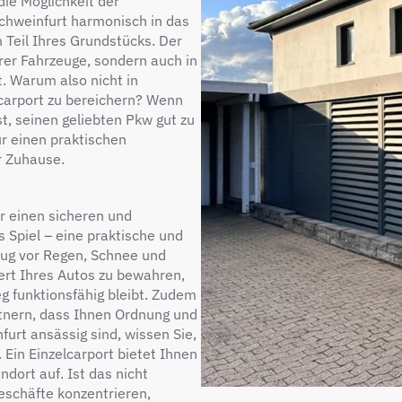
ie Möglichkeit der
 Schweinfurt harmonisch in das
 Teil Ihres Grundstücks. Der
Ihrer Fahrzeuge, sondern auch in
t. Warum also nicht in
carport zu bereichern? Wenn
st, seinen geliebten Pkw gut zu
ur einen praktischen
hr Zuhause.
r einen sicheren und
s Spiel – eine praktische und
zeug vor Regen, Schnee und
Wert Ihres Autos zu bewahren,
g funktionsfähig bleibt. Zudem
rtnern, dass Ihnen Ordnung und
furt ansässig sind, wissen Sie,
. Ein Einzelcarport bietet Ihnen
dort auf. Ist das nicht
eschäfte konzentrieren,