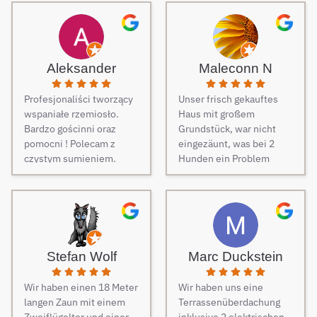
Aleksander
Maleconn N
Profesjonaliści tworzący
Unser frisch gekauftes
wspaniałe rzemiosło.
Haus mit großem
Bardzo gościnni oraz
Grundstück, war nicht
pomocni ! Polecam z
eingezäunt, was bei 2
czystym sumieniem.
Hunden ein Problem
darstellt. Daher musste
dringend und schnell ein
Zaun her. Auf Empfehlung
von Freunden haben wir
unseren Zaun bei Berg
Zäune beauftragt und es
Stefan Wolf
Marc Duckstein
keine Sekunde bereut.
Dieser Tipp war wirklich
Wir haben einen 18 Meter
Wir haben uns eine
Gold wert! Von Angebot
langen Zaun mit einem
Terrassenüberdachung
bis zur Fertigstellung des
Zweiflügeltor und einer
inklusive 2 elektrischen