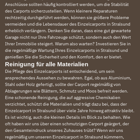
Anschlüsse sollten häufig kontrolliert werden, um die Stabilität
des Carports sicherzustellen. Wenn kleinere Reparaturen
rechtzeitig durchgeführt werden, können sie größere Probleme
vermeiden und die Lebensdauer des Einzelcarports in Stralsund
erheblich verlängern. Denken Sie daran, dass eine gut gewartete
Garage nicht nur Ihre Fahrzeuge schützt, sondern auch den Wert
Ihrer Immobilie steigert. Warum also warten? Investieren Sie in
die regelmäßige Wartung Ihres Einzelcarports in Stralsund und
genießen Sie die Sicherheit und den Komfort, den er bietet.
Reinigung für alle Materialien
Die Pflege des Einzelcarports ist entscheidend, um sein
ansprechendes Aussehen zu bewahren. Egal, ob aus Aluminium,
Stahl oder Holz gefertigt, sollte der Carport regelmäßig von
Ablagerungen wie Blättern, Schmutz und Moos befreit werden.
Eine schonende Reinigung, die auf aggressive Chemikalien
verzichtet, schützt die Materialien und trägt dazu bei, dass der
Einzelcarport in Stralsund über viele Jahre hinweg attraktiv bleibt.
Es ist wichtig, auch die kleinen Details im Blick zu behalten. Wie
oft haben wir uns über einen schmutzigen Carport geärgert, der
den Gesamteindruck unseres Zuhauses trübt? Wenn wir uns
regelmäßig um unseren Einzelcarport in Stralsund kümmern,