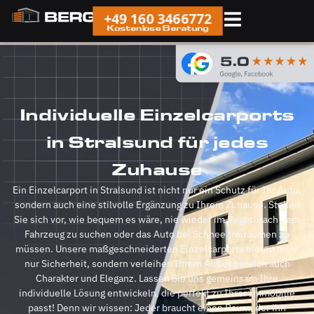
+49 160 3466772
Kostenlose Beratung
Individuelle Einzelcarports
in Stralsund für jedes
Zuhause
Ein Einzelcarport in Stralsund ist nicht nur ein Schutz für Ihr Auto,
sondern auch eine stilvolle Ergänzung zu Ihrem Zuhause. Stellen
Sie sich vor, wie bequem es wäre, nie wieder im Regen nach dem
Fahrzeug zu suchen oder das Auto bei Schnee freiräumen zu
müssen. Unsere maßgeschneiderten Einzelcarports bieten nicht
nur Sicherheit, sondern verleihen Ihrem Außenbereich auch
Charakter und Eleganz. Lassen Sie uns gemeinsam Ihre
individuelle Lösung entwickeln, die perfekt zu Ihrer Immobilie
passt! Denn wir wissen: Jeder braucht einen Raum, der ihn