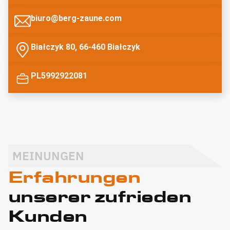
biuro@berg-zaune.com
Białczyk 80, 66-460 Białczyk
PL5992922081
MEINUNGEN
Erfahrungen
unserer zufrieden
Kunden