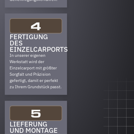
4
FERTIGUNG
DES
EINZELCARPORTS
In unserer eigenen
Werkstatt wird der
Einzelcarport mit größter
Sorgfalt und Präzision
gefertigt, damit er perfekt
zu Ihrem Grundstück passt.
5
LIEFERUNG
UND MONTAGE