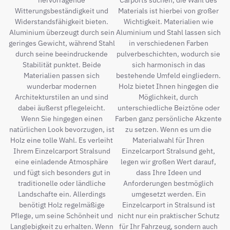
hervorragende
Carports suchen, die Wahl des
Witterungsbeständigkeit und
Materials ist hierbei von großer
Widerstandsfähigkeit bieten.
Wichtigkeit. Materialien wie
Aluminium überzeugt durch sein
Aluminium und Stahl lassen sich
geringes Gewicht, während Stahl
in verschiedenen Farben
durch seine beeindruckende
pulverbeschichten, wodurch sie
Stabilität punktet. Beide
sich harmonisch in das
Materialien passen sich
bestehende Umfeld eingliedern.
wunderbar modernen
Holz bietet Ihnen hingegen die
Architekturstilen an und sind
Möglichkeit, durch
dabei äußerst pflegeleicht.
unterschiedliche Beiztöne oder
Wenn Sie hingegen einen
Farben ganz persönliche Akzente
natürlichen Look bevorzugen, ist
zu setzen. Wenn es um die
Holz eine tolle Wahl. Es verleiht
Materialwahl für Ihren
Ihrem Einzelcarport Stralsund
Einzelcarport Stralsund geht,
eine einladende Atmosphäre
legen wir großen Wert darauf,
und fügt sich besonders gut in
dass Ihre Ideen und
traditionelle oder ländliche
Anforderungen bestmöglich
Landschafte ein. Allerdings
umgesetzt werden. Ein
benötigt Holz regelmäßige
Einzelcarport in Stralsund ist
Pflege, um seine Schönheit und
nicht nur ein praktischer Schutz
Langlebigkeit zu erhalten. Wenn
für Ihr Fahrzeug, sondern auch