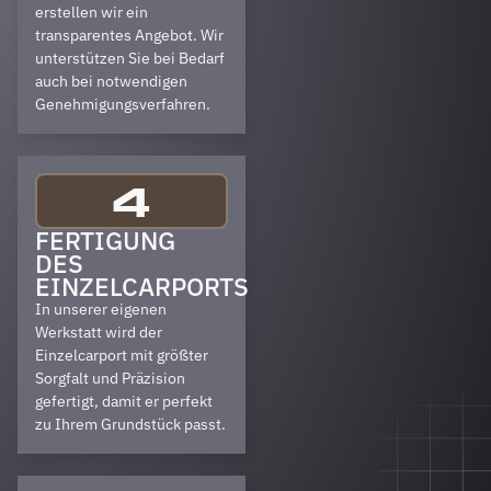
erstellen wir ein
transparentes Angebot. Wir
unterstützen Sie bei Bedarf
auch bei notwendigen
Genehmigungsverfahren.
4
FERTIGUNG
DES
EINZELCARPORTS
In unserer eigenen
Werkstatt wird der
Einzelcarport mit größter
Sorgfalt und Präzision
gefertigt, damit er perfekt
zu Ihrem Grundstück passt.