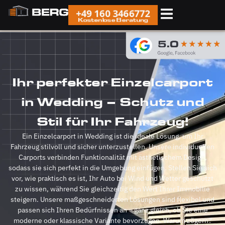
+49 160 3466772
Kostenlose Beratung
Ihr perfekter Einzelcarport
in Wedding – Schutz und
Stil für Ihr Fahrzeug!
Ein Einzelcarport in Wedding ist die ideale Lösung, um Ihr
Fahrzeug stilvoll und sicher unterzustellen. Unsere individuellen
Carports verbinden Funktionalität mit ästhetischem Design,
sodass sie sich perfekt in die Umgebung einfügen. Stellen Sie sich
vor, wie praktisch es ist, Ihr Auto bei Wind und Wetter geschützt
zu wissen, während Sie gleichzeitig den Wert Ihrer Immobilie
steigern. Unsere maßgeschneiderten Lösungen sind flexibel und
passen sich Ihren Bedürfnissen an – ganz gleich, ob Sie eine
moderne oder klassische Variante bevorzugen. Warum zögern?