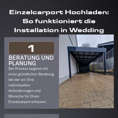
Einzelcarport Hochladen:
So funktioniert die
Installation in Wedding
1
BERATUNG UND
PLANUNG
Der Prozess beginnt mit
einer gründlichen Beratung,
bei der wir Ihre
individuellen
Anforderungen und
Wünsche für Ihren
Einzelcarport erfassen.