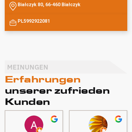
Białczyk 80, 66-460 Białczyk
PL5992922081
MEINUNGEN
Erfahrungen
unserer zufrieden
Kunden