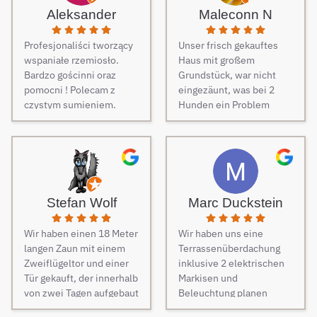
Aleksander
Maleconn N
Profesjonaliści tworzący
Unser frisch gekauftes
wspaniałe rzemiosło.
Haus mit großem
Bardzo gościnni oraz
Grundstück, war nicht
pomocni ! Polecam z
eingezäunt, was bei 2
czystym sumieniem.
Hunden ein Problem
darstellt. Daher musste
dringend und schnell ein
Zaun her. Auf Empfehlung
von Freunden haben wir
unseren Zaun bei Berg
Zäune beauftragt und es
Stefan Wolf
Marc Duckstein
keine Sekunde bereut.
Dieser Tipp war wirklich
Wir haben einen 18 Meter
Wir haben uns eine
Gold wert! Von Angebot
langen Zaun mit einem
Terrassenüberdachung
bis zur Fertigstellung des
Zweiflügeltor und einer
inklusive 2 elektrischen
Zauns, verlief alles
Tür gekauft, der innerhalb
Markisen und
absolut reibungslos. Alle
von zwei Tagen aufgebaut
Beleuchtung planen
Fragen wurden im
wurde. Am dritten Tag
lassen. Es war vom
Vorfeld schnell