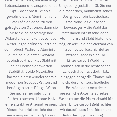
ist entscheidend, um eine lange
Wünschen und dem Stil der
Lebensdauer und ansprechende
Umgebung gestalten. Ob Sie nun
Optik der Konstruktion zu
ein modernes, minimalistisches
gewährleisten. Aluminium und
Design oder ein klassisches,
Stahl zählen dabei zu den
traditionelles Aussehen
gefragtesten Optionen, denn sie
bevorzugen – die Wahl der
bieten eine hervorragende
Materialien ist entscheidend.
Widerstandsfähigkeit gegenüber
Aluminium und Stahl bieten die
Witterungseinflüssen und sind
Möglichkeit, in einer Vielzahl von
sehr robust. Während Aluminium
Farben pulverbeschichtet zu
durch sein leichtes Gewicht
werden, sodass sich Ihr
beeindruckt, punktet Stahl mit
Einzelcarport Wedding
seiner bemerkenswerten
harmonisch in die bestehende
Stabilität. Beide Materialien
Landschaft eingliedert. Holz
harmonisieren wunderbar mit
hingegen bringt die Chance mit
modernen Gebäude-Stilen und
sich, durch unterschiedliche
benötigen kaum Pflege. Wenn
Beiztöne oder Anstriche
Sie nach einer natürlichen
persönliche Akzente zu setzen.
Ästhetik suchen, könnte Holz
Wenn es um die Materialwahl für
eine attraktive Alternative sein.
Ihren Einzelcarport geht, achten
Dieses Material besticht durch
wir darauf, dass Ihre Ideen und
seine ansprechende Optik und
Anforderungen bestmöglich