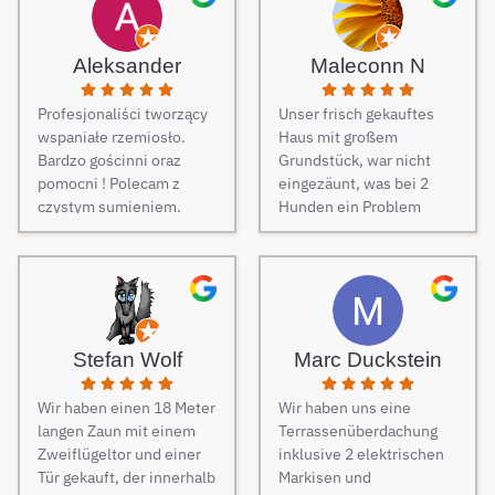
Aleksander
Maleconn N
Profesjonaliści tworzący
Unser frisch gekauftes
wspaniałe rzemiosło.
Haus mit großem
Bardzo gościnni oraz
Grundstück, war nicht
pomocni ! Polecam z
eingezäunt, was bei 2
czystym sumieniem.
Hunden ein Problem
darstellt. Daher musste
dringend und schnell ein
Zaun her. Auf Empfehlung
von Freunden haben wir
unseren Zaun bei Berg
Zäune beauftragt und es
Stefan Wolf
Marc Duckstein
keine Sekunde bereut.
Dieser Tipp war wirklich
Wir haben einen 18 Meter
Wir haben uns eine
Gold wert! Von Angebot
langen Zaun mit einem
Terrassenüberdachung
bis zur Fertigstellung des
Zweiflügeltor und einer
inklusive 2 elektrischen
Zauns, verlief alles
Tür gekauft, der innerhalb
Markisen und
absolut reibungslos. Alle