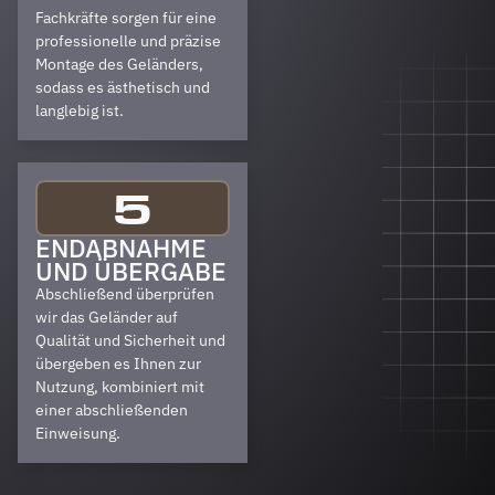
Fachkräfte sorgen für eine
professionelle und präzise
Montage des Geländers,
sodass es ästhetisch und
langlebig ist.
5
ENDABNAHME
UND ÜBERGABE
Abschließend überprüfen
wir das Geländer auf
Qualität und Sicherheit und
übergeben es Ihnen zur
Nutzung, kombiniert mit
einer abschließenden
Einweisung.