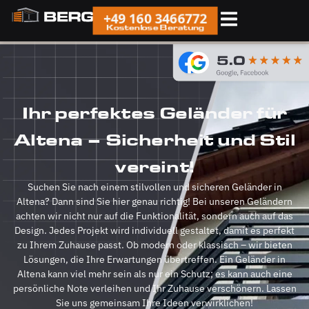
+49 160 3466772
Kostenlose Beratung
Ihr perfektes Geländer für
Altena – Sicherheit und Stil
vereint!
Suchen Sie nach einem stilvollen und sicheren Geländer in
Altena? Dann sind Sie hier genau richtig! Bei unseren Geländern
achten wir nicht nur auf die Funktionalität, sondern auch auf das
Design. Jedes Projekt wird individuell gestaltet, damit es perfekt
zu Ihrem Zuhause passt. Ob modern oder klassisch – wir bieten
Lösungen, die Ihre Erwartungen übertreffen. Ein Geländer in
Altena kann viel mehr sein als nur ein Schutz; es kann auch eine
persönliche Note verleihen und Ihr Zuhause verschönern. Lassen
Sie uns gemeinsam Ihre Ideen verwirklichen!