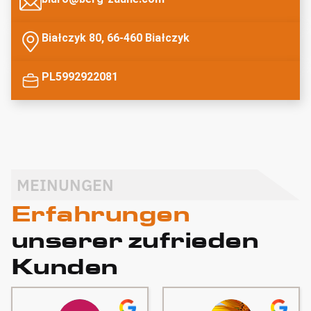
Białczyk 80, 66-460 Białczyk
PL5992922081
MEINUNGEN
Erfahrungen
unserer zufrieden
Kunden