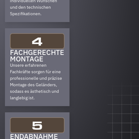
individuellen Wünschen
und den technischen
Spezifikationen.
4
FACHGERECHTE
MONTAGE
Unsere erfahrenen
Fachkräfte sorgen für eine
professionelle und präzise
Montage des Geländers,
sodass es ästhetisch und
langlebig ist.
5
ENDABNAHME