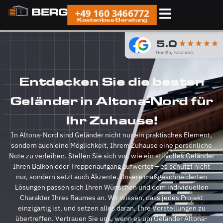
+49 160 3466772
Kostenlose Beratung
Entdecken Sie die besten
Geländer in Altona-Nord für
Ihr Zuhause!
In Altona-Nord sind Geländer nicht nur ein praktisches Element,
sondern auch eine Möglichkeit, Ihrem Zuhause eine persönliche
Note zu verleihen. Stellen Sie sich vor, wie ein stilvolles Geländer
Ihren Balkon oder Treppenaufgang aufwertet – es schützt nicht
nur, sondern setzt auch Akzente. Unsere maßgeschneiderten
Lösungen passen sich Ihren Wünschen und dem individuellen
Charakter Ihres Raumes an. Wir wissen, dass jedes Projekt
einzigartig ist, und setzen alles daran, Ihre Vorstellungen zu
übertreffen. Vertrauen Sie uns, wenn es um Geländer Altona-