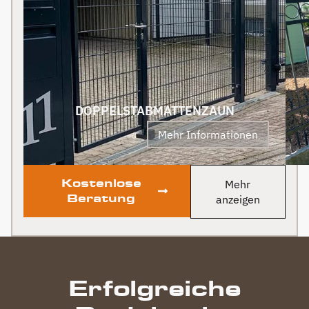
geplant. Dieser Auftrag
Grundstück deutlich auf.
wird auf jeden Fall auch
Klare Empfehlung!
an Berg Zäune gehen.
Klare Empfehlung von
uns! PS Nach
Fertigstellung, gab es
zum Dank und Abschied
sogar noch ein Paket mit
DOPPELSTABMATTENZAUN
leckerem Honig. Danke
Mehr Informationen
auch dafür!
Kostenlose
Mehr
Beratung
anzeigen
Erfolgreiche