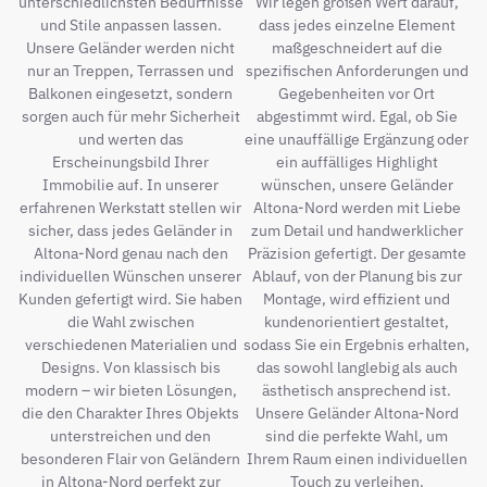
unterschiedlichsten Bedürfnisse
Wir legen großen Wert darauf,
und Stile anpassen lassen.
dass jedes einzelne Element
Unsere Geländer werden nicht
maßgeschneidert auf die
nur an Treppen, Terrassen und
spezifischen Anforderungen und
Balkonen eingesetzt, sondern
Gegebenheiten vor Ort
sorgen auch für mehr Sicherheit
abgestimmt wird. Egal, ob Sie
und werten das
eine unauffällige Ergänzung oder
Erscheinungsbild Ihrer
ein auffälliges Highlight
Immobilie auf. In unserer
wünschen, unsere Geländer
erfahrenen Werkstatt stellen wir
Altona-Nord werden mit Liebe
sicher, dass jedes Geländer in
zum Detail und handwerklicher
Altona-Nord genau nach den
Präzision gefertigt. Der gesamte
individuellen Wünschen unserer
Ablauf, von der Planung bis zur
Kunden gefertigt wird. Sie haben
Montage, wird effizient und
die Wahl zwischen
kundenorientiert gestaltet,
verschiedenen Materialien und
sodass Sie ein Ergebnis erhalten,
Designs. Von klassisch bis
das sowohl langlebig als auch
modern – wir bieten Lösungen,
ästhetisch ansprechend ist.
die den Charakter Ihres Objekts
Unsere Geländer Altona-Nord
unterstreichen und den
sind die perfekte Wahl, um
besonderen Flair von Geländern
Ihrem Raum einen individuellen
in Altona-Nord perfekt zur
Touch zu verleihen.