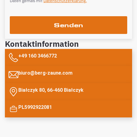
Daten gemäß mit
Datenschutzerklärung.
Senden
Kontaktinformation
+49 160 3466772
biuro@berg-zaune.com
Białczyk 80, 66-460 Białczyk
PL5992922081