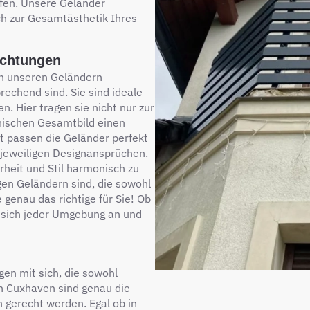
fen. Unsere Geländer
ch zur Gesamtästhetik Ihres
ichtungen
on unseren Geländern
prechend sind. Sie sind ideale
. Hier tragen sie nicht nur zur
onischen Gesamtbild einen
tät passen die Geländer perfekt
 jeweiligen Designansprüchen.
rheit und Stil harmonisch zu
gen Geländern sind, die sowohl
 genau das richtige für Sie! Ob
 sich jeder Umgebung an und
en mit sich, die sowohl
in Cuxhaven sind genau die
gerecht werden. Egal ob in