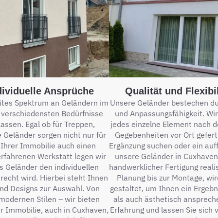
dividuelle Ansprüche
Qualität und Flexibi
eites Spektrum an Geländern im
Unsere Geländer bestechen durc
ie verschiedensten Bedürfnisse
und Anpassungsfähigkeit. Wir
assen. Egal ob für Treppen,
jedes einzelne Element nach d
 Geländer sorgen nicht nur für
Gegebenheiten vor Ort geferti
 Ihrer Immobilie auch einen
Ergänzung suchen oder ein auf
erfahrenen Werkstatt legen wir
unsere Geländer in Cuxhaven
s Geländer den individuellen
handwerklicher Fertigung reali
echt wird. Hierbei steht Ihnen
Planung bis zur Montage, wir
und Designs zur Auswahl. Von
gestaltet, um Ihnen ein Ergebn
 modernen Stilen – wir bieten
als auch ästhetisch anspreche
r Immobilie, auch in Cuxhaven,
Erfahrung und lassen Sie sich 