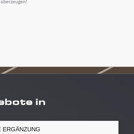
 überzeugen!
ebote in
E ERGÄNZUNG