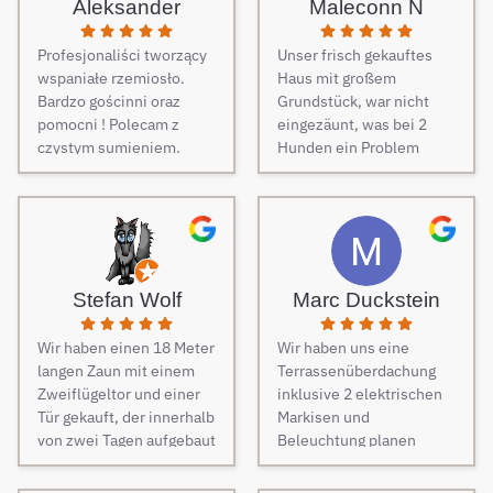
Aleksander
Maleconn N
Profesjonaliści tworzący
Unser frisch gekauftes
wspaniałe rzemiosło.
Haus mit großem
Bardzo gościnni oraz
Grundstück, war nicht
pomocni ! Polecam z
eingezäunt, was bei 2
czystym sumieniem.
Hunden ein Problem
darstellt. Daher musste
dringend und schnell ein
Zaun her. Auf Empfehlung
von Freunden haben wir
unseren Zaun bei Berg
Zäune beauftragt und es
Stefan Wolf
Marc Duckstein
keine Sekunde bereut.
Dieser Tipp war wirklich
Wir haben einen 18 Meter
Wir haben uns eine
Gold wert! Von Angebot
langen Zaun mit einem
Terrassenüberdachung
bis zur Fertigstellung des
Zweiflügeltor und einer
inklusive 2 elektrischen
Zauns, verlief alles
Tür gekauft, der innerhalb
Markisen und
absolut reibungslos. Alle
von zwei Tagen aufgebaut
Beleuchtung planen
Fragen wurden im
wurde. Am dritten Tag
lassen. Es war vom
Vorfeld schnell
kamen die Elektriker, um
ersten Kontakt bis zur