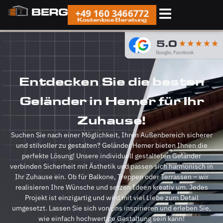
+49 160 3466772
Kostenlose Beratung
Entdecken Sie die besten
Geländer in Hemer für Ihr
Zuhause!
Suchen Sie nach einer Möglichkeit, Ihren Außenbereich sicherer
und stilvoller zu gestalten? Geländer Hemer bieten Ihnen die
perfekte Lösung! Unsere individuell gestalteten Geländer
verbinden Sicherheit mit Ästhetik und passen sich harmonisch in
Ihr Zuhause ein. Ob für Balkone, Treppen oder Terrassen – wir
realisieren Ihre Wünsche und setzen Ideen kreativ um. Jedes
Projekt ist einzigartig und wird mit viel Liebe zum Detail
umgesetzt. Lassen Sie sich von uns inspirieren und erleben Sie,
wie einfach hochwertige Gestaltung sein kann!