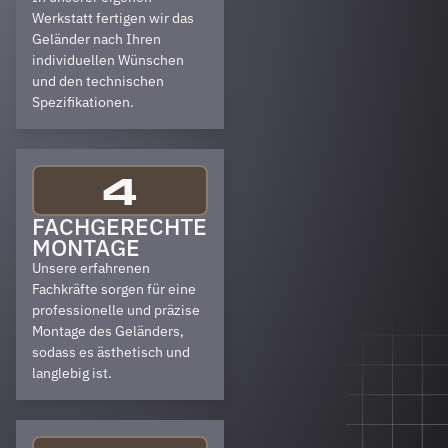
Werkstatt fertigen wir das
Geländer nach Ihren
individuellen Wünschen
und den technischen
Spezifikationen.
4
FACHGERECHTE
MONTAGE
Unsere erfahrenen
Fachkräfte sorgen für eine
professionelle und präzise
Montage des Geländers,
sodass es ästhetisch und
langlebig ist.