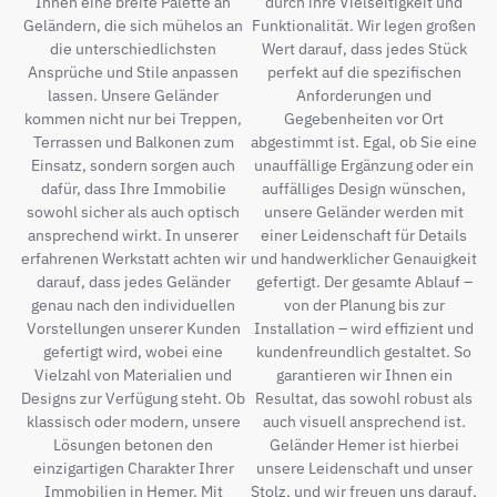
Ihnen eine breite Palette an
durch ihre Vielseitigkeit und
Geländern, die sich mühelos an
Funktionalität. Wir legen großen
die unterschiedlichsten
Wert darauf, dass jedes Stück
Ansprüche und Stile anpassen
perfekt auf die spezifischen
lassen. Unsere Geländer
Anforderungen und
kommen nicht nur bei Treppen,
Gegebenheiten vor Ort
Terrassen und Balkonen zum
abgestimmt ist. Egal, ob Sie eine
Einsatz, sondern sorgen auch
unauffällige Ergänzung oder ein
dafür, dass Ihre Immobilie
auffälliges Design wünschen,
sowohl sicher als auch optisch
unsere Geländer werden mit
ansprechend wirkt. In unserer
einer Leidenschaft für Details
erfahrenen Werkstatt achten wir
und handwerklicher Genauigkeit
darauf, dass jedes Geländer
gefertigt. Der gesamte Ablauf –
genau nach den individuellen
von der Planung bis zur
Vorstellungen unserer Kunden
Installation – wird effizient und
gefertigt wird, wobei eine
kundenfreundlich gestaltet. So
Vielzahl von Materialien und
garantieren wir Ihnen ein
Designs zur Verfügung steht. Ob
Resultat, das sowohl robust als
klassisch oder modern, unsere
auch visuell ansprechend ist.
Lösungen betonen den
Geländer Hemer ist hierbei
einzigartigen Charakter Ihrer
unsere Leidenschaft und unser
Immobilien in Hemer. Mit
Stolz, und wir freuen uns darauf,