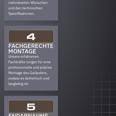
individuellen Wünschen
und den technischen
Spezifikationen.
4
FACHGERECHTE
MONTAGE
Unsere erfahrenen
Fachkräfte sorgen für eine
professionelle und präzise
Montage des Geländers,
sodass es ästhetisch und
langlebig ist.
5
ENDABNAHME