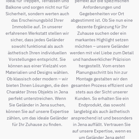
ideal für Treppen, Terrassen und
perfekt auf die spezifischen
Balkone und sorgen nicht nur für
Anforderungen und
Sicherheit, sondern werten auch
Gegebenheiten vor Ort
das Erscheinungsbild Ihrer
abgestimmt ist. Ob Sie nun eine
Immobilie auf. In unserer
dezente Ergänzung für Ihr
erfahrenen Werkstatt stellen wir
Zuhause suchen oder ein
sicher, dass jedes Geländer
markantes Highlight setzen
sowohl funktional als auch
möchten – unsere Geländer
ästhetisch Ihren individuellen
werden mit viel Liebe zum Detail
Vorstellungen entspricht. Sie
und handwerklicher Präzision
können aus einer Vielzahl von
hergestellt. Vom ersten
Materialien und Designs wählen.
Planungsschritt bis hin zur
Ob klassisch oder modern – wir
Montage gestalten wir den
bieten Ihnen Lösungen, die den
gesamten Prozess effizient und
Charakter Ihres Objekts in Jena
stets aus der Sicht unserer
perfekt unterstreichen. Wenn
Kunden. So erhalten Sie ein
Sie Geländer in Jena suchen,
Endprodukt, das sowohl
können Sie auf unsere Expertise
langlebig als auch ästhetisch
zählen, um das ideale Geländer
ansprechend ist und besonders
für Ihr Zuhause zu finden.
in Jena auffällt. Vertrauen Sie
auf unsere Expertise, wenn es
um Geländer Jena geht!