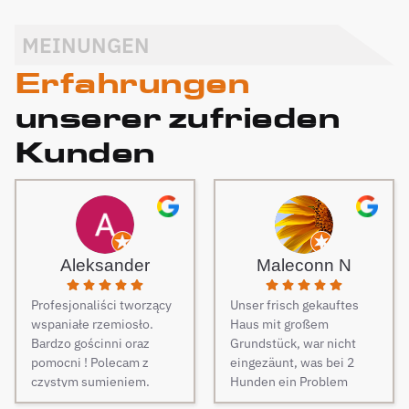
MEINUNGEN
Erfahrungen
unserer zufrieden
Kunden
Aleksander
Maleconn N
Profesjonaliści tworzący
Unser frisch gekauftes
wspaniałe rzemiosło.
Haus mit großem
Bardzo gościnni oraz
Grundstück, war nicht
pomocni ! Polecam z
eingezäunt, was bei 2
czystym sumieniem.
Hunden ein Problem
darstellt. Daher musste