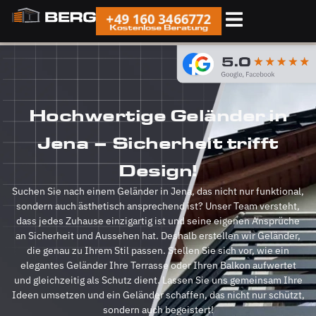
+49 160 3466772
Kostenlose Beratung
Hochwertige Geländer in
Jena – Sicherheit trifft
Design!
Suchen Sie nach einem Geländer in Jena, das nicht nur funktional,
sondern auch ästhetisch ansprechend ist? Unser Team versteht,
dass jedes Zuhause einzigartig ist und seine eigenen Ansprüche
an Sicherheit und Aussehen hat. Deshalb erstellen wir Geländer,
die genau zu Ihrem Stil passen. Stellen Sie sich vor, wie ein
elegantes Geländer Ihre Terrasse oder Ihren Balkon aufwertet
und gleichzeitig als Schutz dient. Lassen Sie uns gemeinsam Ihre
Ideen umsetzen und ein Geländer schaffen, das nicht nur schützt,
sondern auch begeistert!