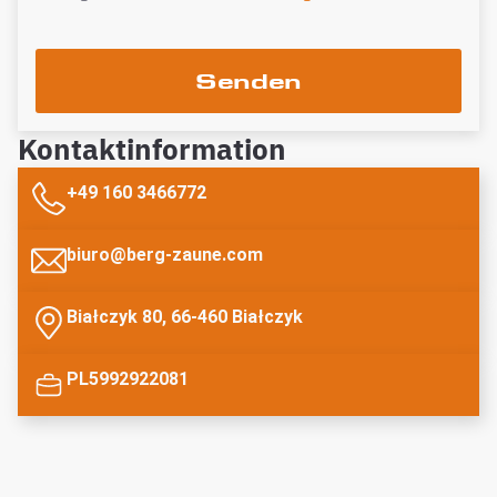
Senden
Kontaktinformation
+49 160 3466772
biuro@berg-zaune.com
Białczyk 80, 66-460 Białczyk
PL5992922081