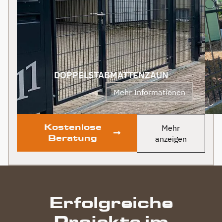
Grundstück deutlich auf.
wird auf jeden Fall auch
Klare Empfehlung!
an Berg Zäune gehen.
Klare Empfehlung von
uns! PS Nach
Fertigstellung, gab es
zum Dank und Abschied
sogar noch ein Paket mit
DOPPELSTABMATTENZAUN
leckerem Honig. Danke
Mehr Informationen
auch dafür!
Kostenlose
Mehr
Beratung
anzeigen
Erfolgreiche
Projekte im