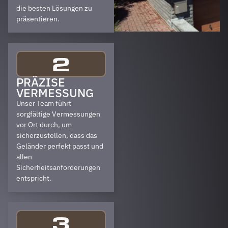
die besten Lösungen zu
präsentieren.
2
PRÄZISE
VERMESSUNG
Unser Team führt
sorgfältige Vermessungen
vor Ort durch, um
sicherzustellen, dass das
Geländer perfekt passt und
allen
Sicherheitsanforderungen
entspricht.
3