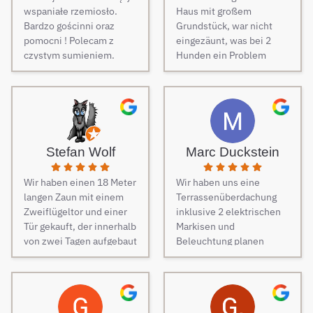
wspaniałe rzemiosło.
Haus mit großem
Bardzo gościnni oraz
Grundstück, war nicht
pomocni ! Polecam z
eingezäunt, was bei 2
czystym sumieniem.
Hunden ein Problem
darstellt. Daher musste
dringend und schnell ein
Zaun her. Auf Empfehlung
von Freunden haben wir
unseren Zaun bei Berg
Zäune beauftragt und es
Stefan Wolf
Marc Duckstein
keine Sekunde bereut.
Dieser Tipp war wirklich
Wir haben einen 18 Meter
Wir haben uns eine
Gold wert! Von Angebot
langen Zaun mit einem
Terrassenüberdachung
bis zur Fertigstellung des
Zweiflügeltor und einer
inklusive 2 elektrischen
Zauns, verlief alles
Tür gekauft, der innerhalb
Markisen und
absolut reibungslos. Alle
von zwei Tagen aufgebaut
Beleuchtung planen
Fragen wurden im
wurde. Am dritten Tag
lassen. Es war vom
Vorfeld schnell
kamen die Elektriker, um
ersten Kontakt bis zur
beantwortet, auf
die Steuerung und
finalen Ausführung des
Sonderwünsche wurde
Elektrik des Tores
Projektes eine
eingegangen und