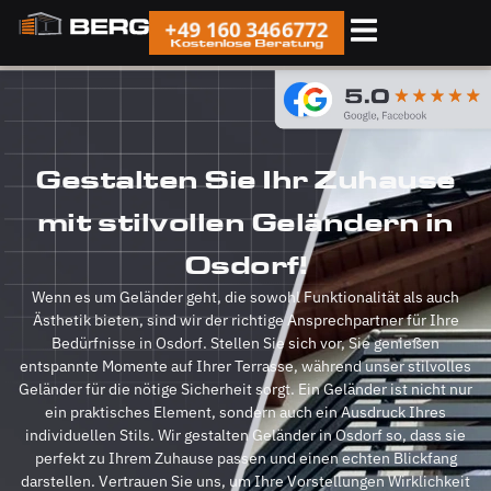
+49 160 3466772
Kostenlose Beratung
Gestalten Sie Ihr Zuhause
mit stilvollen Geländern in
Osdorf!
Wenn es um Geländer geht, die sowohl Funktionalität als auch
Ästhetik bieten, sind wir der richtige Ansprechpartner für Ihre
Bedürfnisse in Osdorf. Stellen Sie sich vor, Sie genießen
entspannte Momente auf Ihrer Terrasse, während unser stilvolles
Geländer für die nötige Sicherheit sorgt. Ein Geländer ist nicht nur
ein praktisches Element, sondern auch ein Ausdruck Ihres
individuellen Stils. Wir gestalten Geländer in Osdorf so, dass sie
perfekt zu Ihrem Zuhause passen und einen echten Blickfang
darstellen. Vertrauen Sie uns, um Ihre Vorstellungen Wirklichkeit