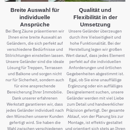
Breite Auswahl für
Qualität und
individuelle
Flexibilität in der
Ansprüche
Umsetzung
Bei Berg Zäune präsentieren wir
Unsere Geländer überzeugen
Ihnen eine breite Auswahl an
durch ihre Vielseitigkeit und
Geländern, die sich perfekt auf
hohe Funktionalität. Bei der
verschiedene Bedürfnisse und
Herstellung legen wir großen
Stilrichtungen einstellen lassen.
Wert darauf, dass jedes Element
Unsere Geländer sind die ideale
perfekt auf die individuellen
Lösung für Treppen, Terrassen
Anforderungen und örtlichen
und Balkone und sorgen nicht
Gegebenheiten abgestimmt ist.
nur für Sicherheit, sondern auch
Egal, ob Sie eine unauffällige
für eine ansprechende
Ergänzung oder ein auffälliges
Bereicherung Ihrer Immobilie.
Designelement suchen, unsere
Dank unserer erfahrenen
Geländer werden mit viel Liebe
Werkstatt garantieren wir, dass
zum Detail und handwerklicher
jedes Geländer individuell nach
Präzision gefertigt. Der gesamte
den Wünschen unserer Kunden
Ablauf, von der Planung bis zur
gefertigt wird. Sie haben die
Montage, ist effektiv gestaltet
Wahl zwischen verschiedenen
und orientiert sich stets an Ihren