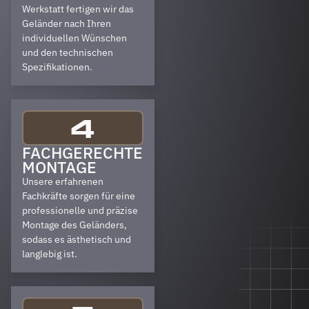
Werkstatt fertigen wir das
Geländer nach Ihren
individuellen Wünschen
und den technischen
Spezifikationen.
4
FACHGERECHTE
MONTAGE
Unsere erfahrenen
Fachkräfte sorgen für eine
professionelle und präzise
Montage des Geländers,
sodass es ästhetisch und
langlebig ist.