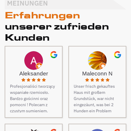
MEINUNGEN
Erfahrungen
unserer zufrieden
Kunden
Aleksander
Maleconn N
Profesjonaliści tworzący
Unser frisch gekauftes
wspaniałe rzemiosło.
Haus mit großem
Bardzo gościnni oraz
Grundstück, war nicht
pomocni ! Polecam z
eingezäunt, was bei 2
czystym sumieniem.
Hunden ein Problem
darstellt. Daher musste
dringend und schnell ein
Zaun her. Auf Empfehlung