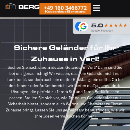
+49 160 3466772
Kostenlose Beratung
Sichere Geländer für Ihr
Zuhause in Verl!
Suchen Sie nach einem idealen Geländer in Verl? Dann sind Sie
bei uns genau richtig! Wir wissen, dass ein Geländer nicht nur
funktional, sondern auch ein echter Blickfang sein sollte. Ob für
den Innen- oder Außenbereich, wir bieten maßgeschneiderte
Lösungen, die perfekt zu Ihrem Stil und Ihren Bedürfnissen
passen. Stellen Sie sich vor, wie Ihr neues Geländer nicht nur
Sicherheit bietet, sondern auch Wärme und Charakter zu Ihrem
Zuhause bringt. Lassen Sie uns gemeinsam herausfinden, wie wir
Ihre Ideen verwirklichen können!