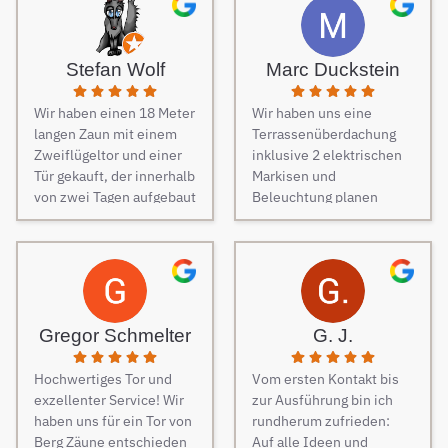
von Freunden haben wir
unseren Zaun bei Berg
Zäune beauftragt und es
Stefan Wolf
Marc Duckstein
keine Sekunde bereut.
Dieser Tipp war wirklich
Wir haben einen 18 Meter
Wir haben uns eine
Gold wert! Von Angebot
langen Zaun mit einem
Terrassenüberdachung
bis zur Fertigstellung des
Zweiflügeltor und einer
inklusive 2 elektrischen
Zauns, verlief alles
Tür gekauft, der innerhalb
Markisen und
absolut reibungslos. Alle
von zwei Tagen aufgebaut
Beleuchtung planen
Fragen wurden im
wurde. Am dritten Tag
lassen. Es war vom
Vorfeld schnell
kamen die Elektriker, um
ersten Kontakt bis zur
beantwortet, auf
die Steuerung und
finalen Ausführung des
Sonderwünsche wurde
Elektrik des Tores
Projektes eine
eingegangen und
fachmännisch
reibungslose
Verständigungsprobleme
anzuschließen.
Kommunikation. Sehr
gab es auch keine, ganz
Gregor Schmelter
G. J.
Besonders
freundlich und man ist
zu schweigen davon,
hervorzuheben ist die
auch auf jeden Wunsch
dass der Preis auch
Hochwertiges Tor und
Vom ersten Kontakt bis
Unterstützung während
eingegangen. Bei der
unschlagbar war. Die 2
exzellenter Service! Wir
zur Ausführung bin ich
des Auswahlprozesses.
Montage der
Männer, die vor Ort waren
haben uns für ein Tor von
rundherum zufrieden:
Unsere
Überdachung waren 4
und den Zaun aufgestellt
Berg Zäune entschieden
Auf alle Ideen und