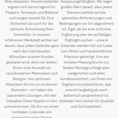
Stile anpassen. Unsere Geländer
Anpassungsfähigkeit. Wir legen
eignen sich hervorragend für
großen Wert darauf, dass jedes
Treppen, Terrassen und Balkone
Element perfekt auf die
und sorgen sowohl für Ihre
speziellen Anforderungen und
Sicherheit als auch für die
Bedingungen vor Ort abgestimmt
optische Aufwertung Ihrer
ist. Egal, ob Sie eine schlichte
Immobilie. In unserer
Ergänzung oder ein auffälliges
erfahrenen Werkstatt achten wir
Highlight suchen – unsere
darauf, dass jedes Geländer ganz
Geländer werden mit viel Liebe
nach den individuellen
zum Detail und handwerklicher
Wünschen unserer Kunden
Präzision gefertigt. Von der
gestaltet wird, denn wir bieten
initialen Planung bis hin zur
Ihnen eine Auswahl an
finalen Montage erfolgt alles
verschiedenen Materialien und
zielgerichtet und stets
Designs. Von zeitlosen
kundenorientiert, um Ihnen ein
Klassikern bis hin zu modernen
Ergebnis zu präsentieren, das
Akzenten – wir haben die
sowohl langlebig als auch
passenden Lösungen, die den
ästhetisch ansprechend ist.
Charakter Ihres Objekts in Verl
Geländer Verl stehen für Qualität
unterstreichen. Ob Sie nun einen
und Zufriedenheit.
rustikalen Look oder ein
minimalistisches Design