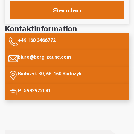
Senden
Kontaktinformation
+49 160 3466772
biuro@berg-zaune.com
Białczyk 80, 66-460 Białczyk
PL5992922081