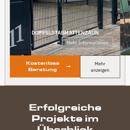
an Berg Zäune gehen.
Klare Empfehlung von
uns! PS Nach
Fertigstellung, gab es
zum Dank und Abschied
sogar noch ein Paket mit
DOPPELSTABMATTENZAUN
leckerem Honig. Danke
Mehr Informationen
auch dafür!
Kostenlose
Mehr
Beratung
anzeigen
Erfolgreiche
Projekte im
Überblick