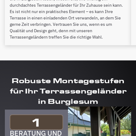
durchdachtes Terrassengeländer für Ihr Zuhause sein kann.
Es ist nicht nur ein praktisches Element – es kann Ihre
Terrasse in einen einladenden Ort verwandeln, an dem Sie
gerne Zeit verbringen. Vertrauen Sie uns, wenn es um
Qualität und Design geht, denn mit unseren
Terrassengeländern treffen Sie die richtige Wahl.
Robuste Montagestufen
für Ihr Terrassengeländer
in Burglesum
1
BERATUNG UND