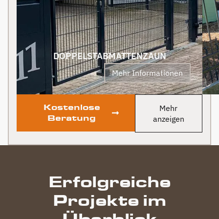
an Berg Zäune gehen.
Klare Empfehlung von
uns! PS Nach
Fertigstellung, gab es
zum Dank und Abschied
sogar noch ein Paket mit
DOPPELSTABMATTENZAUN
leckerem Honig. Danke
Mehr Informationen
auch dafür!
Kostenlose
Mehr
Beratung
anzeigen
Erfolgreiche
Projekte im
Überblick