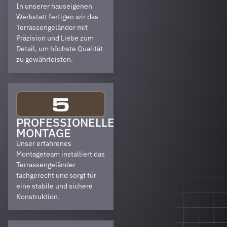
In unserer hauseigenen
Werkstatt fertigen wir das
Terrassengeländer mit
Präzision und Liebe zum
Detail, um höchste Qualität
zu gewährleisten.
5
PROFESSIONELLE
MONTAGE
Unser erfahrenes
Montageteam installiert das
Terrassengeländer
fachgerecht und sorgt für
eine stabile und sichere
Konstruktion.