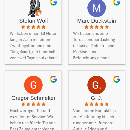
von Freunden haben wir
unseren Zaun bei Berg
Zäune beauftragt und es
Stefan Wolf
Marc Duckstein
keine Sekunde bereut.
Dieser Tipp war wirklich
Wir haben einen 18 Meter
Wir haben uns eine
Gold wert! Von Angebot
langen Zaun mit einem
Terrassenüberdachung
bis zur Fertigstellung des
Zweiflügeltor und einer
inklusive 2 elektrischen
Zauns, verlief alles
Tür gekauft, der innerhalb
Markisen und
absolut reibungslos. Alle
von zwei Tagen aufgebaut
Beleuchtung planen
Fragen wurden im
wurde. Am dritten Tag
lassen. Es war vom
Vorfeld schnell
kamen die Elektriker, um
ersten Kontakt bis zur
beantwortet, auf
die Steuerung und
finalen Ausführung des
Sonderwünsche wurde
Elektrik des Tores
Projektes eine
eingegangen und
fachmännisch
reibungslose
Verständigungsprobleme
anzuschließen.
Kommunikation. Sehr
gab es auch keine, ganz
Gregor Schmelter
G. J.
Besonders
freundlich und man ist
zu schweigen davon,
hervorzuheben ist die
auch auf jeden Wunsch
dass der Preis auch
Hochwertiges Tor und
Vom ersten Kontakt bis
Unterstützung während
eingegangen. Bei der
unschlagbar war. Die 2
exzellenter Service! Wir
zur Ausführung bin ich
des Auswahlprozesses.
Montage der
Männer, die vor Ort waren
haben uns für ein Tor von
rundherum zufrieden:
Unsere
Überdachung waren 4
und den Zaun aufgestellt
Berg Zäune entschieden
Auf alle Ideen und