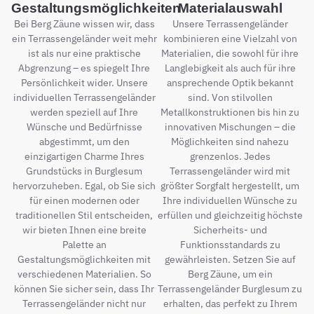
Gestaltungsmöglichkeiten
Materialauswahl
Bei Berg Zäune wissen wir, dass
Unsere Terrassengeländer
ein Terrassengeländer weit mehr
kombinieren eine Vielzahl von
ist als nur eine praktische
Materialien, die sowohl für ihre
Abgrenzung – es spiegelt Ihre
Langlebigkeit als auch für ihre
Persönlichkeit wider. Unsere
ansprechende Optik bekannt
individuellen Terrassengeländer
sind. Von stilvollen
werden speziell auf Ihre
Metallkonstruktionen bis hin zu
Wünsche und Bedürfnisse
innovativen Mischungen – die
abgestimmt, um den
Möglichkeiten sind nahezu
einzigartigen Charme Ihres
grenzenlos. Jedes
Grundstücks in Burglesum
Terrassengeländer wird mit
hervorzuheben. Egal, ob Sie sich
größter Sorgfalt hergestellt, um
für einen modernen oder
Ihre individuellen Wünsche zu
traditionellen Stil entscheiden,
erfüllen und gleichzeitig höchste
wir bieten Ihnen eine breite
Sicherheits- und
Palette an
Funktionsstandards zu
Gestaltungsmöglichkeiten mit
gewährleisten. Setzen Sie auf
verschiedenen Materialien. So
Berg Zäune, um ein
können Sie sicher sein, dass Ihr
Terrassengeländer Burglesum zu
Terrassengeländer nicht nur
erhalten, das perfekt zu Ihrem