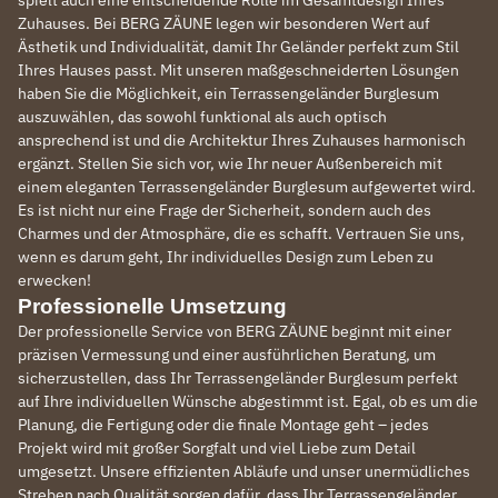
spielt auch eine entscheidende Rolle im Gesamtdesign Ihres
Zuhauses. Bei BERG ZÄUNE legen wir besonderen Wert auf
Ästhetik und Individualität, damit Ihr Geländer perfekt zum Stil
Ihres Hauses passt. Mit unseren maßgeschneiderten Lösungen
haben Sie die Möglichkeit, ein Terrassengeländer Burglesum
auszuwählen, das sowohl funktional als auch optisch
ansprechend ist und die Architektur Ihres Zuhauses harmonisch
ergänzt. Stellen Sie sich vor, wie Ihr neuer Außenbereich mit
einem eleganten Terrassengeländer Burglesum aufgewertet wird.
Es ist nicht nur eine Frage der Sicherheit, sondern auch des
Charmes und der Atmosphäre, die es schafft. Vertrauen Sie uns,
wenn es darum geht, Ihr individuelles Design zum Leben zu
erwecken!
Professionelle Umsetzung
Der professionelle Service von BERG ZÄUNE beginnt mit einer
präzisen Vermessung und einer ausführlichen Beratung, um
sicherzustellen, dass Ihr Terrassengeländer Burglesum perfekt
auf Ihre individuellen Wünsche abgestimmt ist. Egal, ob es um die
Planung, die Fertigung oder die finale Montage geht – jedes
Projekt wird mit großer Sorgfalt und viel Liebe zum Detail
umgesetzt. Unsere effizienten Abläufe und unser unermüdliches
Streben nach Qualität sorgen dafür, dass Ihr Terrassengeländer