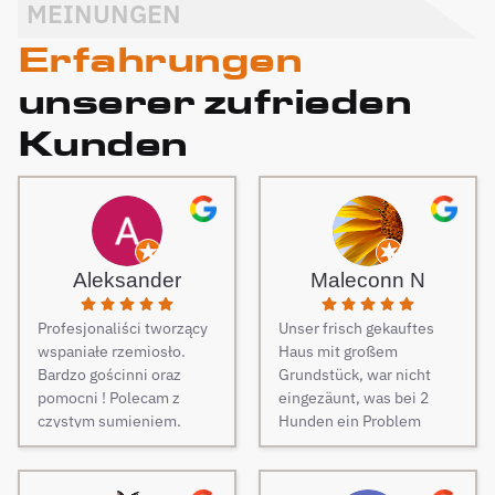
MEINUNGEN
Erfahrungen
unserer zufrieden
Kunden
Aleksander
Maleconn N
Profesjonaliści tworzący
Unser frisch gekauftes
wspaniałe rzemiosło.
Haus mit großem
Bardzo gościnni oraz
Grundstück, war nicht
pomocni ! Polecam z
eingezäunt, was bei 2
czystym sumieniem.
Hunden ein Problem
darstellt. Daher musste
dringend und schnell ein
Zaun her. Auf Empfehlung