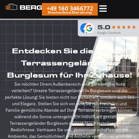
+49 160 3466772
Kostenlose Beratung
Entdecken Sie die besten
Terrassengeländer in
Burglesum für Ihr Zuhause!
Sie möchten Ihrem Außenbereich eine persönliche Note
verleihen? Unsere Terrassengeländer in Burglesum sind die
perfekte Lösung! Sie bieten nicht nur Sicherheit, sondern auch Stil
und Eleganz. Stellen Sie sich vor, wie Sie mit Freunden und
Familie gemütliche Abende auf Ihrer Terrasse verbringen können,
während die Sonne untergeht. Ein individuell gestaltetes
Terrassengeländer Burglesum ergänzt Ihre Vorstellungen und
Bedürfnisse. Vertrauen Sie uns, gemeinsam schaffen wir ein
Ambiente, das Gemütlichkeit und Ästhetik vereint – es wird der