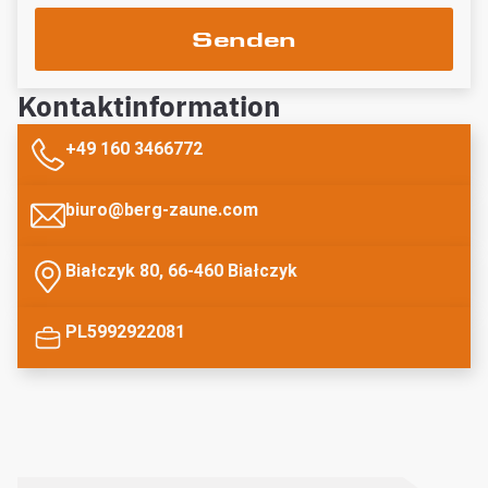
Senden
Kontaktinformation
+49 160 3466772
biuro@berg-zaune.com
Białczyk 80, 66-460 Białczyk
PL5992922081