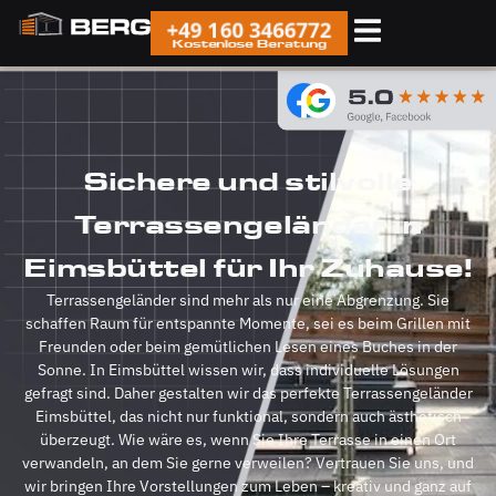
+49 160 3466772
Kostenlose Beratung
Sichere und stilvolle
Terrassengeländer in
Eimsbüttel für Ihr Zuhause!
Terrassengeländer sind mehr als nur eine Abgrenzung. Sie
schaffen Raum für entspannte Momente, sei es beim Grillen mit
Freunden oder beim gemütlichen Lesen eines Buches in der
Sonne. In Eimsbüttel wissen wir, dass individuelle Lösungen
gefragt sind. Daher gestalten wir das perfekte Terrassengeländer
Eimsbüttel, das nicht nur funktional, sondern auch ästhetisch
überzeugt. Wie wäre es, wenn Sie Ihre Terrasse in einen Ort
verwandeln, an dem Sie gerne verweilen? Vertrauen Sie uns, und
wir bringen Ihre Vorstellungen zum Leben – kreativ und ganz auf