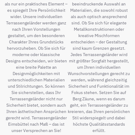
als nur ein praktisches Element –
beeindruckende Auswahl an
es spiegelt Ihre Persönlichkeit
Materialien, die sowohl robust
wider. Unsere individuellen
als auch optisch ansprechend
Terrassengeländer werden ganz
sind. Ob Sie sich für elegante
nach Ihren Vorstellungen
Metallkonstruktionen oder
gestaltet, um den besonderen
kreative Mischformen
Charakter Ihres Grundstücks
entscheiden – der Gestaltung
hervorzuheben. Ob Sie sich für
sind kaum Grenzen gesetzt.
moderne oder klassische
Jedes Terrassengeländer wird
Designs entscheiden, wir bieten
mit größter Sorgfalt hergestellt,
eine breite Palette an
um Ihren individuellen
Designmöglichkeiten mit
Wunschvorstellungen gerecht zu
unterschiedlichen Materialien
werden, während gleichzeitig
und Stilrichtungen. So können
Sicherheit und Funktionalität im
Sie sicherstellen, dass Ihr
Fokus stehen. Setzen Sie auf
Terrassengeländer nicht nur
Berg Zäune, wenn es darum
Sicherheit bietet, sondern auch
geht, ein Terrassengeländer zu
Ihren ästhetischen Ansprüchen
kreieren, das Ihren persönlichen
gerecht wird. Terrassengeländer
Stil widerspiegelt und dabei
Eimsbüttel nach Maß – das ist
höchste Qualitätsstandards
unser Versprechen an Sie!
erfüllt.