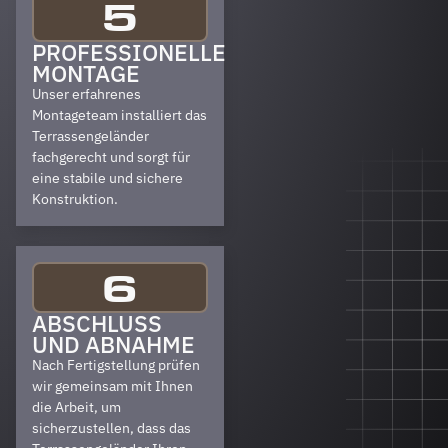
5
PROFESSIONELLE
MONTAGE
Unser erfahrenes
Montageteam installiert das
Terrassengeländer
fachgerecht und sorgt für
eine stabile und sichere
Konstruktion.
6
ABSCHLUSS
UND ABNAHME
Nach Fertigstellung prüfen
wir gemeinsam mit Ihnen
die Arbeit, um
sicherzustellen, dass das