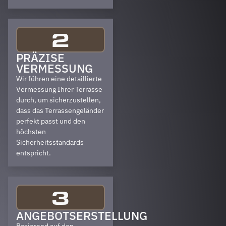
2
PRÄZISE
VERMESSUNG
Wir führen eine detaillierte
Vermessung Ihrer Terrasse
durch, um sicherzustellen,
dass das Terrassengeländer
perfekt passt und den
höchsten
Sicherheitsstandards
entspricht.
3
ANGEBOTSERSTELLUNG