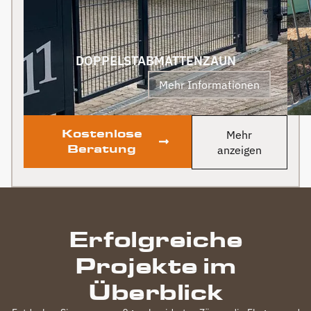
uns! PS Nach
Fertigstellung, gab es
zum Dank und Abschied
sogar noch ein Paket mit
DOPPELSTABMATTENZAUN
leckerem Honig. Danke
Mehr Informationen
auch dafür!
Kostenlose
Mehr
Beratung
anzeigen
Erfolgreiche
Projekte im
Überblick