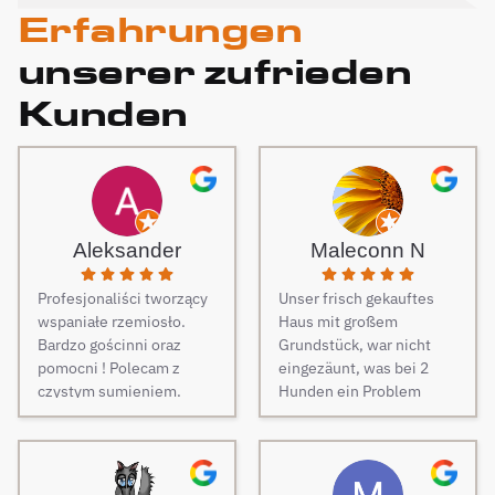
Erfahrungen
unserer zufrieden
Kunden
Aleksander
Maleconn N
Profesjonaliści tworzący
Unser frisch gekauftes
wspaniałe rzemiosło.
Haus mit großem
Bardzo gościnni oraz
Grundstück, war nicht
pomocni ! Polecam z
eingezäunt, was bei 2
czystym sumieniem.
Hunden ein Problem
darstellt. Daher musste
dringend und schnell ein
Zaun her. Auf Empfehlung
von Freunden haben wir