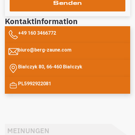
Senden
Kontaktinformation
+49 160 3466772
biuro@berg-zaune.com
Białczyk 80, 66-460 Białczyk
PL5992922081
MEINUNGEN