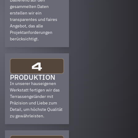
Basierend auf den
gesammelten Daten
erstellen wir ein
transparentes und faires
Angebot, das alle
Projektanforderungen
berücksichtigt.
4
PRODUKTION
In unserer hauseigenen
Werkstatt fertigen wir das
Terrassengeländer mit
Präzision und Liebe zum
Detail, um höchste Qualität
zu gewährleisten.