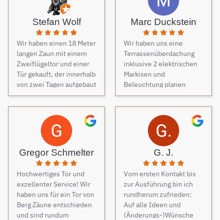
unseren Zaun bei Berg
Zäune beauftragt und es
Stefan Wolf
Marc Duckstein
keine Sekunde bereut.
Dieser Tipp war wirklich
Wir haben einen 18 Meter
Wir haben uns eine
Gold wert! Von Angebot
langen Zaun mit einem
Terrassenüberdachung
bis zur Fertigstellung des
Zweiflügeltor und einer
inklusive 2 elektrischen
Zauns, verlief alles
Tür gekauft, der innerhalb
Markisen und
absolut reibungslos. Alle
von zwei Tagen aufgebaut
Beleuchtung planen
Fragen wurden im
wurde. Am dritten Tag
lassen. Es war vom
Vorfeld schnell
kamen die Elektriker, um
ersten Kontakt bis zur
beantwortet, auf
die Steuerung und
finalen Ausführung des
Sonderwünsche wurde
Elektrik des Tores
Projektes eine
eingegangen und
fachmännisch
reibungslose
Verständigungsprobleme
anzuschließen.
Kommunikation. Sehr
gab es auch keine, ganz
Gregor Schmelter
G. J.
Besonders
freundlich und man ist
zu schweigen davon,
hervorzuheben ist die
auch auf jeden Wunsch
dass der Preis auch
Hochwertiges Tor und
Vom ersten Kontakt bis
Unterstützung während
eingegangen. Bei der
unschlagbar war. Die 2
exzellenter Service! Wir
zur Ausführung bin ich
des Auswahlprozesses.
Montage der
Männer, die vor Ort waren
haben uns für ein Tor von
rundherum zufrieden:
Unsere
Überdachung waren 4
und den Zaun aufgestellt
Berg Zäune entschieden
Auf alle Ideen und
Ansprechpartnerin hat
freundliche Monteure am
haben, waren super nett,
und sind rundum
(Änderungs-)Wünsche
uns großartig beraten,
Werk. Auch diese