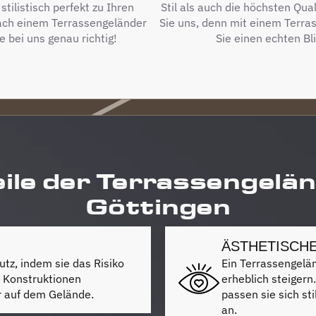
tilistisch perfekt zu Ihren
Stil als auch die höchsten Qua
ach einem Terrassengeländer
Sie uns, denn mit einem Terra
e bei uns genau richtig!
Sie einen echten Bl
ile der Terrassengelän
Göttingen
ÄSTHETISCH
tz, indem sie das Risiko
Ein Terrassengelä
n Konstruktionen
erheblich steigern
er auf dem Gelände.
passen sie sich st
an.