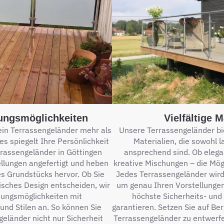
tungsmöglichkeiten
Vielfältige 
ein Terrassengeländer mehr als
Unsere Terrassengeländer bie
es spiegelt Ihre Persönlichkeit
Materialien, die sowohl l
rrassengeländer in Göttingen
ansprechend sind. Ob elega
llungen angefertigt und heben
kreative Mischungen – die Mög
s Grundstücks hervor. Ob Sie
Jedes Terrassengeländer wird 
isches Design entscheiden, wir
um genau Ihren Vorstellungen
tungsmöglichkeiten mit
höchste Sicherheits- und
und Stilen an. So können Sie
garantieren. Setzen Sie auf Be
geländer nicht nur Sicherheit
Terrassengeländer zu entwerfe