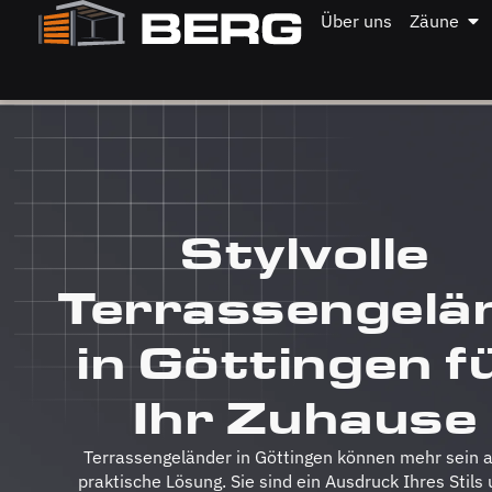
Über uns
Zäune
Stylvolle
Terrassengelä
in Göttingen f
Ihr Zuhause
Terrassengeländer in Göttingen können mehr sein a
praktische Lösung. Sie sind ein Ausdruck Ihres Stils