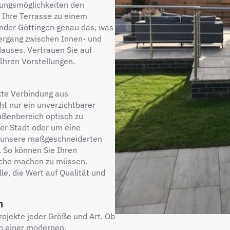
tungsmöglichkeiten den
e Ihre Terrasse zu einem
nder Göttingen genau das, was
bergang zwischen Innen- und
auses. Vertrauen Sie auf
Ihren Vorstellungen.
kte Verbindung aus
ht nur ein unverzichtbarer
ußenbereich optisch zu
der Stadt oder um eine
 – unsere maßgeschneiderten
. So können Sie Ihren
riche machen zu müssen.
le, die Wert auf Qualität und
n
rojekte jeder Größe und Art. Ob
h einer modernen,