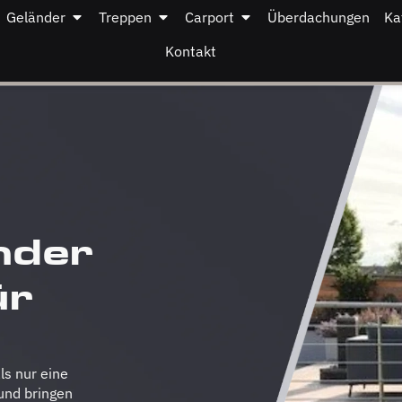
Geländer
Treppen
Carport
Überdachungen
Ka
Kontakt
nder
ür
ls nur eine
 und bringen