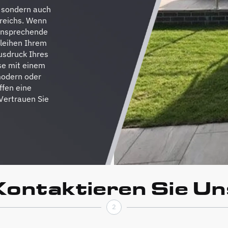
, sondern auch
ereichs. Wenn
 ansprechende
rleihen Ihrem
usdruck Ihres
sse mit einem
modern oder
ffen eine
Vertrauen Sie
Kontaktieren Sie Un
2