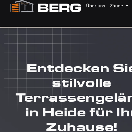
Über uns
Zäune
Entdecken Si
stilvolle
Terrassengelä
in Heide für Ih
Zuhause!