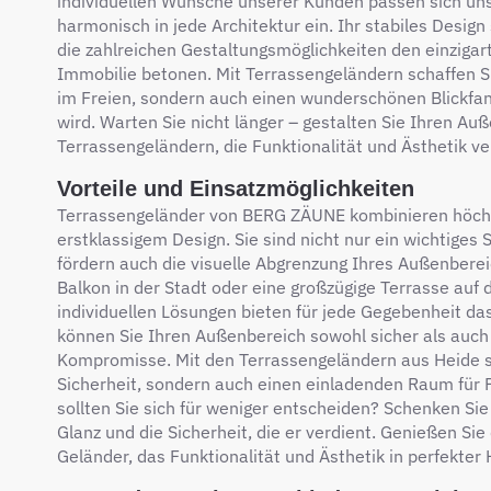
individuellen Wünsche unserer Kunden passen sich un
harmonisch in jede Architektur ein. Ihr stabiles Design
die zahlreichen Gestaltungsmöglichkeiten den einzigar
Immobilie betonen. Mit Terrassengeländern schaffen Si
im Freien, sondern auch einen wunderschönen Blickfan
wird. Warten Sie nicht länger – gestalten Sie Ihren Au
Terrassengeländern, die Funktionalität und Ästhetik ve
Vorteile und Einsatzmöglichkeiten
Terrassengeländer von BERG ZÄUNE kombinieren höchs
erstklassigem Design. Sie sind nicht nur ein wichtiges
fördern auch die visuelle Abgrenzung Ihres Außenbereic
Balkon in der Stadt oder eine großzügige Terrasse auf
individuellen Lösungen bieten für jede Gegebenheit d
können Sie Ihren Außenbereich sowohl sicher als auch 
Kompromisse. Mit den Terrassengeländern aus Heide sc
Sicherheit, sondern auch einen einladenden Raum für
sollten Sie sich für weniger entscheiden? Schenken S
Glanz und die Sicherheit, die er verdient. Genießen Si
Geländer, das Funktionalität und Ästhetik in perfekter