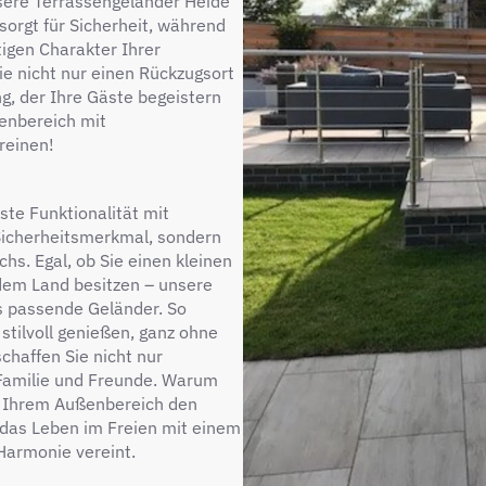
sere Terrassengeländer Heide
 sorgt für Sicherheit, während
tigen Charakter Ihrer
e nicht nur einen Rückzugsort
g, der Ihre Gäste begeistern
ßenbereich mit
reinen!
te Funktionalität mit
 Sicherheitsmerkmal, sondern
hs. Egal, ob Sie einen kleinen
 dem Land besitzen – unsere
as passende Geländer. So
stilvoll genießen, ganz ohne
haffen Sie nicht nur
 Familie und Freunde. Warum
ie Ihrem Außenbereich den
e das Leben im Freien mit einem
 Harmonie vereint.