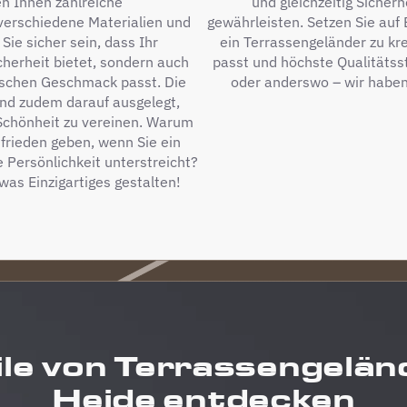
en Ihnen zahlreiche
und gleichzeitig Sicherh
verschiedene Materialien und
gewährleisten. Setzen Sie auf
Sie sicher sein, dass Ihr
ein Terrassengeländer zu kre
cherheit bietet, sondern auch
passt und höchste Qualitätsst
ischen Geschmack passt. Die
oder anderswo – wir haben
ind zudem darauf ausgelegt,
 Schönheit zu vereinen. Warum
ufrieden geben, wenn Sie ein
 Persönlichkeit unterstreicht?
as Einzigartiges gestalten!
le von Terrassengelän
Heide entdecken