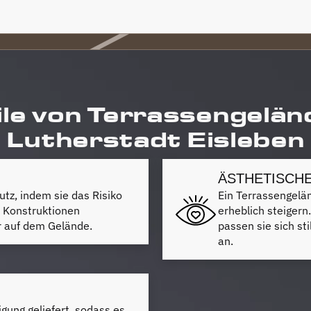
le von Terrassengelän
Lutherstadt Eisleben
ÄSTHETISCH
tz, indem sie das Risiko
Ein Terrassengelä
n Konstruktionen
erheblich steigern
er auf dem Gelände.
passen sie sich st
an.
gung geliefert, sodass es