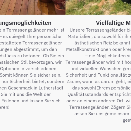
tungsmöglichkeiten
Vielfältige 
ein Terrassengeländer mehr ist
Unsere Terrassengeländer bie
– es spiegelt Ihre persönliche
Materialien, die sowohl für ihr
gestalteten Terrassengeländer
ästhetischen Reiz bekannt 
ellungen abgestimmt, um den
Metallkonstruktionen oder kr
dstücks zu betonen. Ob Sie ein
– die Möglichkeiten s
ssischen Stil bevorzugen, wir
Terrassengeländer wird mit höc
 Optionen in verschiedenen
individuellen Wünschen gere
Somit können Sie sicher sein,
Sicherheit und Funktionalität z
 nur Sicherheit bietet, sondern
Zäune, wenn es darum geht, ei
chen Geschmack in Lutherstadt
das sowohl Ihrem persönlic
Sie mit uns die Welt der
Qualitätsstandards entspricht.
Eisleben und lassen Sie sich
oder an einem anderen Ort, wir
eren!
Terrassengeländer. Zögern Si
lassen Sie uns gemeinsam 
ges