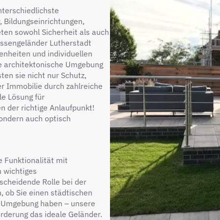
nterschiedlichste
 Bildungseinrichtungen,
ten sowohl Sicherheit als auch
rassengeländer Lutherstadt
enheiten und individuellen
de architektonische Umgebung
ten sie nicht nur Schutz,
r Immobilie durch zahlreiche
le Lösung für
n der richtige Anlaufpunkt!
 sondern auch optisch
Funktionalität mit
n wichtiges
scheidende Rolle bei der
, ob Sie einen städtischen
en Umgebung haben – unsere
rderung das ideale Geländer.