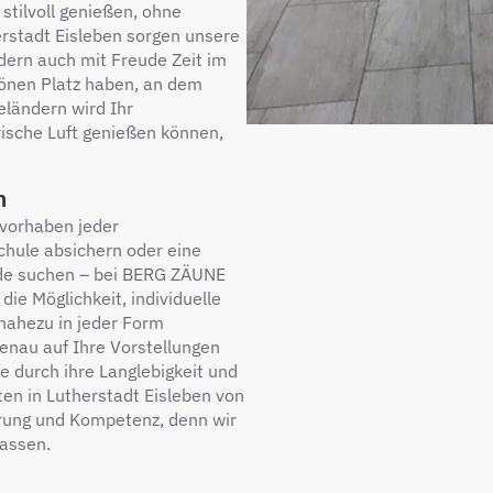
stilvoll genießen, ohne
rstadt Eisleben sorgen unsere
ndern auch mit Freude Zeit im
hönen Platz haben, an dem
eländern wird Ihr
rische Luft genießen können,
n
uvorhaben jeder
chule absichern oder eine
de suchen – bei BERG ZÄUNE
die Möglichkeit, individuelle
 nahezu in jeder Form
genau auf Ihre Vorstellungen
 durch ihre Langlebigkeit und
ten in Lutherstadt Eisleben von
ahrung und Kompetenz, denn wir
lassen.