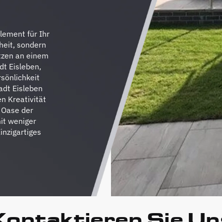
lement für Ihr
heit, sondern
sitzen an einem
dt Eisleben,
sönlichkeit
adt Eisleben
n Kreativität
e Oase der
it weniger
nzigartiges
Kontaktieren Sie Un