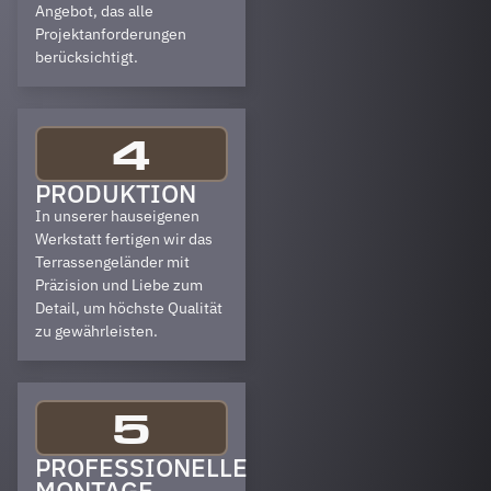
Angebot, das alle
Projektanforderungen
berücksichtigt.
4
PRODUKTION
In unserer hauseigenen
Werkstatt fertigen wir das
Terrassengeländer mit
Präzision und Liebe zum
Detail, um höchste Qualität
zu gewährleisten.
5
PROFESSIONELLE
MONTAGE