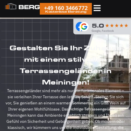
+49 160 3466772
Kostenlose Beratung
Gestalten Sie Ihr Zuhause
mit einem stilvollen
Terrassengeländer in
Meiningen!
Terrassengeländer sind mehr als nur ein funktionales Element –
sie verleihen Ihrer Terrasse den letzten Schliff. Stellen Sie sich
vor, Sie genießen an einem warmen Sommertag ein Glas Wein auf
Ihrer eigenen Wohlfühloase. Das richtige Terrassengeländer in
Meiningen kann das Ambiente erheblich steigern und Ihnen ein
Gefühl von Sicherheit und Geborgenheit geben. Ob modern oder
klassisch, wir kümmern uns um die individuelle Gestaltung, die