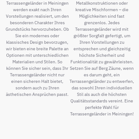
Terrassengeländer in Meiningen
Metallkonstruktionen oder
werden exakt nach Ihren
kreative Mischformen – die
Vorstellungen realisiert, um den
Möglichkeiten sind fast
besonderen Charakter Ihres
grenzenlos. Jedes
Grundstücks hervorzuheben. Ob
Terrassengeländer wird mit
Sie ein modernes oder
größter Sorgfalt gefertigt, um
klassisches Design bevorzugen,
Ihren Vorstellungen zu
wir bieten eine breite Palette an
entsprechen und gleichzeitig
Optionen mit unterschiedlichen
höchste Sicherheit und
Materialien und Stilen. So
Funktionalität zu gewährleisten.
können Sie sicher sein, dass Ihr
Setzen Sie auf Berg Zäune, wenn
Terrassengeländer nicht nur
es darum geht, ein
einen sicheren Halt bietet,
Terrassengeländer zu entwerfen,
sondern auch zu Ihren
das sowohl Ihren individuellen
ästhetischen Ansprüchen passt.
Stil als auch die höchsten
Qualitätsstandards vereint. Eine
perfekte Wahl für
Terrassengeländer in Meiningen!