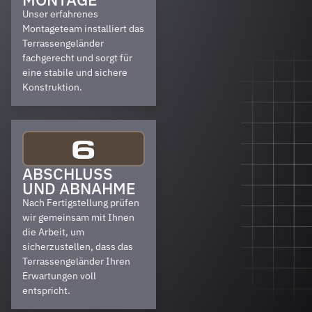
Unser erfahrenes
Montageteam installiert das
Terrassengeländer
fachgerecht und sorgt für
eine stabile und sichere
Konstruktion.
6
ABSCHLUSS
UND ABNAHME
Nach Fertigstellung prüfen
wir gemeinsam mit Ihnen
die Arbeit, um
sicherzustellen, dass das
Terrassengeländer Ihren
Erwartungen voll
entspricht.