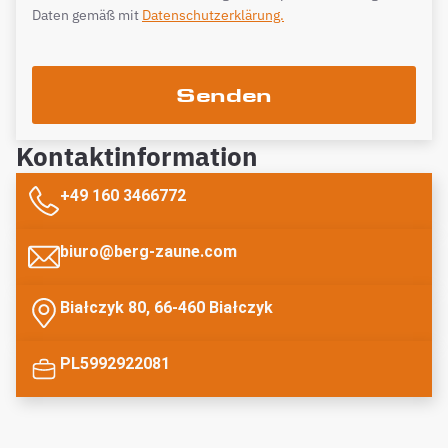
Daten gemäß mit
Datenschutzerklärung.
Senden
Kontaktinformation
+49 160 3466772
biuro@berg-zaune.com
Białczyk 80, 66-460 Białczyk
PL5992922081