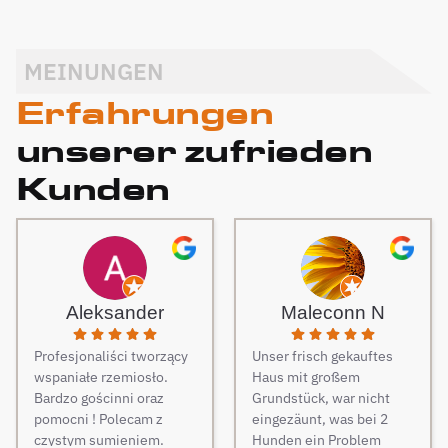
MEINUNGEN
Erfahrungen
unserer zufrieden
Kunden
Aleksander
Maleconn N
Profesjonaliści tworzący
Unser frisch gekauftes
wspaniałe rzemiosło.
Haus mit großem
Bardzo gościnni oraz
Grundstück, war nicht
pomocni ! Polecam z
eingezäunt, was bei 2
czystym sumieniem.
Hunden ein Problem