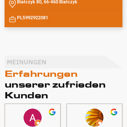
Białczyk 80, 66-460 Białczyk
PL5992922081
MEINUNGEN
Erfahrungen
unserer zufrieden
Kunden