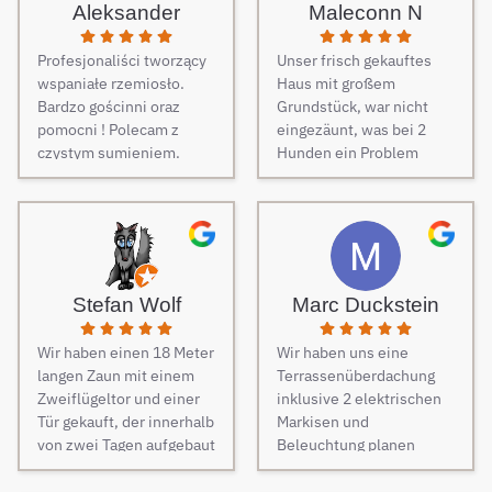
Aleksander
Maleconn N
Profesjonaliści tworzący
Unser frisch gekauftes
wspaniałe rzemiosło.
Haus mit großem
Bardzo gościnni oraz
Grundstück, war nicht
pomocni ! Polecam z
eingezäunt, was bei 2
czystym sumieniem.
Hunden ein Problem
darstellt. Daher musste
dringend und schnell ein
Zaun her. Auf Empfehlung
von Freunden haben wir
unseren Zaun bei Berg
Zäune beauftragt und es
Stefan Wolf
Marc Duckstein
keine Sekunde bereut.
Dieser Tipp war wirklich
Wir haben einen 18 Meter
Wir haben uns eine
Gold wert! Von Angebot
langen Zaun mit einem
Terrassenüberdachung
bis zur Fertigstellung des
Zweiflügeltor und einer
inklusive 2 elektrischen
Zauns, verlief alles
Tür gekauft, der innerhalb
Markisen und
absolut reibungslos. Alle
von zwei Tagen aufgebaut
Beleuchtung planen
Fragen wurden im
wurde. Am dritten Tag
lassen. Es war vom
Vorfeld schnell
kamen die Elektriker, um
ersten Kontakt bis zur