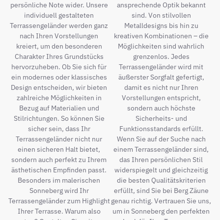
persönliche Note wider. Unsere
ansprechende Optik bekannt
individuell gestalteten
sind. Von stilvollen
Terrassengeländer werden ganz
Metalldesigns bis hin zu
nach Ihren Vorstellungen
kreativen Kombinationen – die
kreiert, um den besonderen
Möglichkeiten sind wahrlich
Charakter Ihres Grundstücks
grenzenlos. Jedes
hervorzuheben. Ob Sie sich für
Terrassengeländer wird mit
ein modernes oder klassisches
äußerster Sorgfalt gefertigt,
Design entscheiden, wir bieten
damit es nicht nur Ihren
zahlreiche Möglichkeiten in
Vorstellungen entspricht,
Bezug auf Materialien und
sondern auch höchste
Stilrichtungen. So können Sie
Sicherheits- und
sicher sein, dass Ihr
Funktionsstandards erfüllt.
Terrassengeländer nicht nur
Wenn Sie auf der Suche nach
einen sicheren Halt bietet,
einem Terrassengeländer sind,
sondern auch perfekt zu Ihrem
das Ihren persönlichen Stil
ästhetischen Empfinden passt.
widerspiegelt und gleichzeitig
Besonders im malerischen
die besten Qualitätskriterien
Sonneberg wird Ihr
erfüllt, sind Sie bei Berg Zäune
Terrassengeländer zum Highlight
genau richtig. Vertrauen Sie uns,
Ihrer Terrasse. Warum also
um in Sonneberg den perfekten