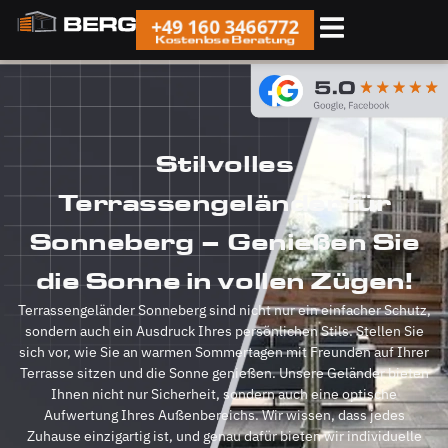
+49 160 3466772
Kostenlose Beratung
Stilvolles
Terrassengeländer für
Sonneberg – Genießen Sie
die Sonne in vollen Zügen!
Terrassengeländer Sonneberg sind nicht nur ein einfacher Schutz,
sondern auch ein Ausdruck Ihres persönlichen Stils. Stellen Sie
sich vor, wie Sie an warmen Sommertagen mit Freunden auf Ihrer
Terrasse sitzen und die Sonne genießen. Unsere Geländer bieten
Ihnen nicht nur Sicherheit, sondern auch eine optische
Aufwertung Ihres Außenbereichs. Wir wissen, dass jedes
Zuhause einzigartig ist, und genau dafür bieten wir individuelle