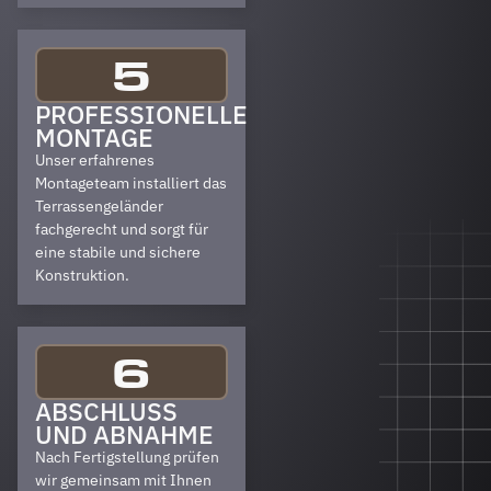
5
PROFESSIONELLE
MONTAGE
Unser erfahrenes
Montageteam installiert das
Terrassengeländer
fachgerecht und sorgt für
eine stabile und sichere
Konstruktion.
6
ABSCHLUSS
UND ABNAHME
Nach Fertigstellung prüfen
wir gemeinsam mit Ihnen