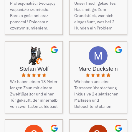
Profesjonaliści tworzący
Unser frisch gekauftes
wspaniałe rzemiosło.
Haus mit großem
Bardzo gościnni oraz
Grundstück, war nicht
pomocni ! Polecam z
eingezäunt, was bei 2
czystym sumieniem.
Hunden ein Problem
darstellt. Daher musste
dringend und schnell ein
Zaun her. Auf Empfehlung
von Freunden haben wir
unseren Zaun bei Berg
Zäune beauftragt und es
Stefan Wolf
Marc Duckstein
keine Sekunde bereut.
Dieser Tipp war wirklich
Wir haben einen 18 Meter
Wir haben uns eine
Gold wert! Von Angebot
langen Zaun mit einem
Terrassenüberdachung
bis zur Fertigstellung des
Zweiflügeltor und einer
inklusive 2 elektrischen
Zauns, verlief alles
Tür gekauft, der innerhalb
Markisen und
absolut reibungslos. Alle
von zwei Tagen aufgebaut
Beleuchtung planen
Fragen wurden im
wurde. Am dritten Tag
lassen. Es war vom
Vorfeld schnell
kamen die Elektriker, um
ersten Kontakt bis zur
beantwortet, auf
die Steuerung und
finalen Ausführung des
Sonderwünsche wurde
Elektrik des Tores
Projektes eine