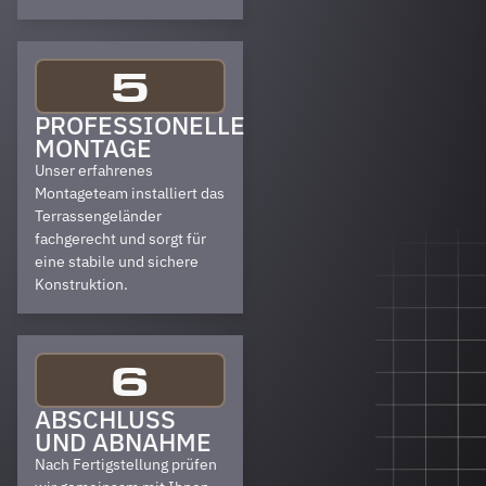
5
PROFESSIONELLE
MONTAGE
Unser erfahrenes
Montageteam installiert das
Terrassengeländer
fachgerecht und sorgt für
eine stabile und sichere
Konstruktion.
6
ABSCHLUSS
UND ABNAHME
Nach Fertigstellung prüfen