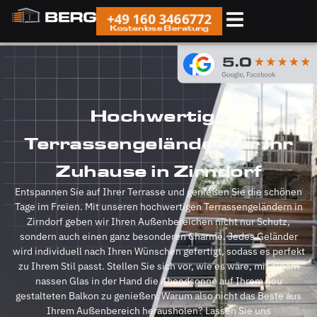
+49 160 3466772
Kostenlose Beratung
Hochwertige
Terrassengeländer für Ihr
Zuhause in Zirndorf
Entspannen Sie auf Ihrer Terrasse und genießen Sie die schönen
Tage im Freien. Mit unseren hochwertigen Terrassengeländern in
Zirndorf geben wir Ihren Außenbereichen nicht nur Schutz,
sondern auch einen ganz besonderen Charme. Jedes Geländer
wird individuell nach Ihren Wünschen gefertigt, sodass es perfekt
zu Ihrem Stil passt. Stellen Sie sich vor, wie es wäre, mit einem
nassen Glas in der Hand die Abendsonne auf Ihrem neu
gestalteten Balkon zu genießen. Warum also nicht das Beste aus
Ihrem Außenbereich herausholen? Lassen Sie uns