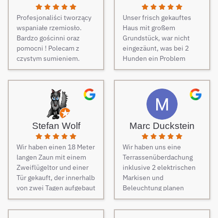
Profesjonaliści tworzący
Unser frisch gekauftes
wspaniałe rzemiosło.
Haus mit großem
Bardzo gościnni oraz
Grundstück, war nicht
pomocni ! Polecam z
eingezäunt, was bei 2
czystym sumieniem.
Hunden ein Problem
darstellt. Daher musste
dringend und schnell ein
Zaun her. Auf Empfehlung
von Freunden haben wir
unseren Zaun bei Berg
Zäune beauftragt und es
Stefan Wolf
Marc Duckstein
keine Sekunde bereut.
Dieser Tipp war wirklich
Wir haben einen 18 Meter
Wir haben uns eine
Gold wert! Von Angebot
langen Zaun mit einem
Terrassenüberdachung
bis zur Fertigstellung des
Zweiflügeltor und einer
inklusive 2 elektrischen
Zauns, verlief alles
Tür gekauft, der innerhalb
Markisen und
absolut reibungslos. Alle
von zwei Tagen aufgebaut
Beleuchtung planen
Fragen wurden im
wurde. Am dritten Tag
lassen. Es war vom
Vorfeld schnell
kamen die Elektriker, um
ersten Kontakt bis zur
beantwortet, auf