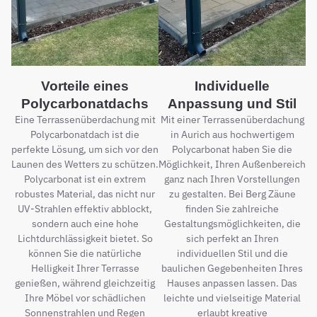
Vorteile eines
Individuelle
Polycarbonatdachs
Anpassung und Stil
Eine Terrassenüberdachung mit
Mit einer Terrassenüberdachung
Polycarbonatdach ist die
in Aurich aus hochwertigem
perfekte Lösung, um sich vor den
Polycarbonat haben Sie die
Launen des Wetters zu schützen.
Möglichkeit, Ihren Außenbereich
Polycarbonat ist ein extrem
ganz nach Ihren Vorstellungen
robustes Material, das nicht nur
zu gestalten. Bei Berg Zäune
UV-Strahlen effektiv abblockt,
finden Sie zahlreiche
sondern auch eine hohe
Gestaltungsmöglichkeiten, die
Lichtdurchlässigkeit bietet. So
sich perfekt an Ihren
können Sie die natürliche
individuellen Stil und die
Helligkeit Ihrer Terrasse
baulichen Gegebenheiten Ihres
genießen, während gleichzeitig
Hauses anpassen lassen. Das
Ihre Möbel vor schädlichen
leichte und vielseitige Material
Sonnenstrahlen und Regen
erlaubt kreative