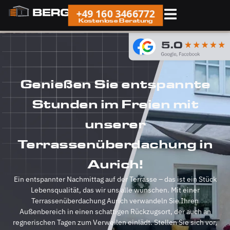
+49 160 3466772
Kostenlose Beratung
Genießen Sie entspannte
Stunden im Freien mit
unserer
Terrassenüberdachung in
Aurich!
Ein entspannter Nachmittag auf der Terrasse – das ist ein Stück
Lebensqualität, das wir uns alle wünschen. Mit einer
Terrassenüberdachung Aurich verwandeln Sie Ihren
Außenbereich in einen schattigen Rückzugsort, der auch an
regnerischen Tagen zum Verweilen einlädt. Stellen Sie sich vor,