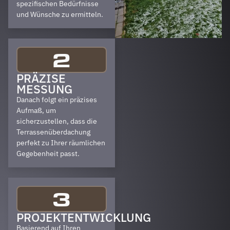
spezifischen Bedürfnisse
und Wünsche zu ermitteln.
2
PRÄZISE
MESSUNG
Danach folgt ein präzises
Aufmaß, um
sicherzustellen, dass die
Terrassenüberdachung
perfekt zu Ihrer räumlichen
Gegebenheit passt.
3
PROJEKTENTWICKLUNG
Basierend auf Ihren