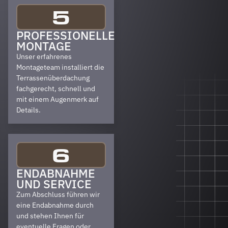
5
PROFESSIONELLE
MONTAGE
Unser erfahrenes
Montageteam installiert die
Terrassenüberdachung
fachgerecht, schnell und
mit einem Augenmerk auf
Details.
6
ENDABNAHME
UND SERVICE
Zum Abschluss führen wir
eine Endabnahme durch
und stehen Ihnen für
eventuelle Fragen oder