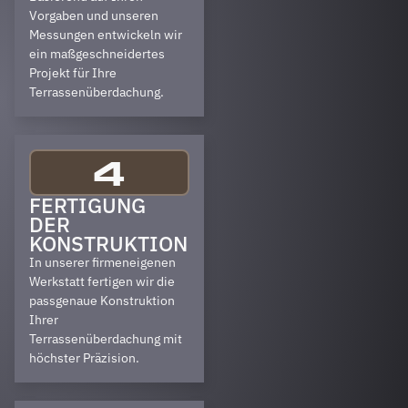
Vorgaben und unseren
Messungen entwickeln wir
ein maßgeschneidertes
Projekt für Ihre
Terrassenüberdachung.
4
FERTIGUNG
DER
KONSTRUKTION
In unserer firmeneigenen
Werkstatt fertigen wir die
passgenaue Konstruktion
Ihrer
Terrassenüberdachung mit
höchster Präzision.