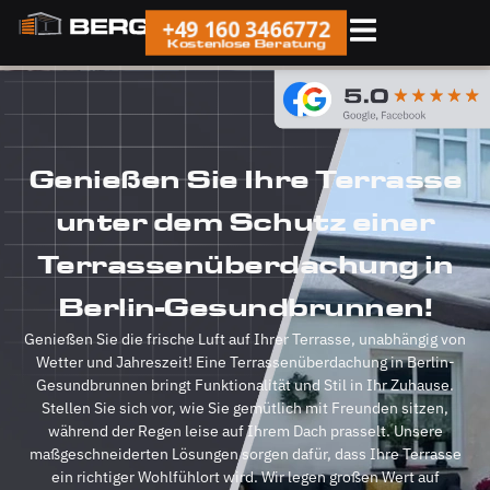
+49 160 3466772
Kostenlose Beratung
Genießen Sie Ihre Terrasse
unter dem Schutz einer
Terrassenüberdachung in
Berlin-Gesundbrunnen!
Genießen Sie die frische Luft auf Ihrer Terrasse, unabhängig von
Wetter und Jahreszeit! Eine Terrassenüberdachung in Berlin-
Gesundbrunnen bringt Funktionalität und Stil in Ihr Zuhause.
Stellen Sie sich vor, wie Sie gemütlich mit Freunden sitzen,
während der Regen leise auf Ihrem Dach prasselt. Unsere
maßgeschneiderten Lösungen sorgen dafür, dass Ihre Terrasse
ein richtiger Wohlfühlort wird. Wir legen großen Wert auf