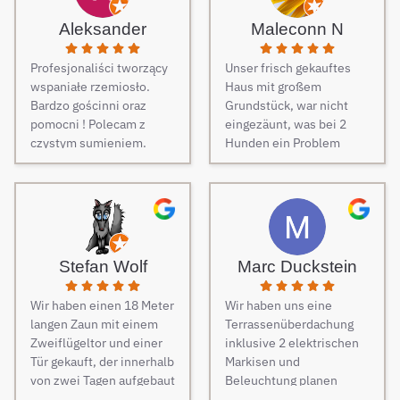
Aleksander
Maleconn N
Profesjonaliści tworzący
Unser frisch gekauftes
wspaniałe rzemiosło.
Haus mit großem
Bardzo gościnni oraz
Grundstück, war nicht
pomocni ! Polecam z
eingezäunt, was bei 2
czystym sumieniem.
Hunden ein Problem
darstellt. Daher musste
dringend und schnell ein
Zaun her. Auf Empfehlung
von Freunden haben wir
unseren Zaun bei Berg
Zäune beauftragt und es
Stefan Wolf
Marc Duckstein
keine Sekunde bereut.
Dieser Tipp war wirklich
Wir haben einen 18 Meter
Wir haben uns eine
Gold wert! Von Angebot
langen Zaun mit einem
Terrassenüberdachung
bis zur Fertigstellung des
Zweiflügeltor und einer
inklusive 2 elektrischen
Zauns, verlief alles
Tür gekauft, der innerhalb
Markisen und
absolut reibungslos. Alle
von zwei Tagen aufgebaut
Beleuchtung planen
Fragen wurden im
wurde. Am dritten Tag
lassen. Es war vom