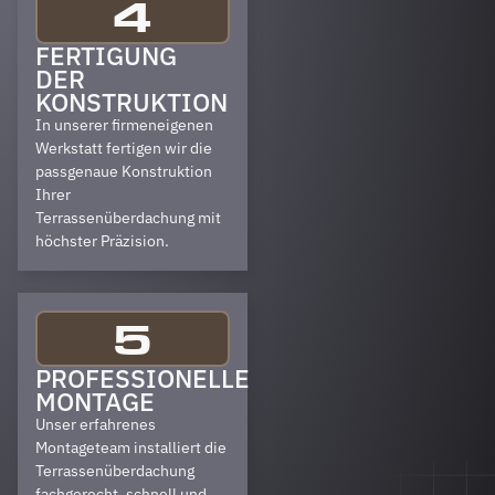
4
FERTIGUNG
DER
KONSTRUKTION
In unserer firmeneigenen
Werkstatt fertigen wir die
passgenaue Konstruktion
Ihrer
Terrassenüberdachung mit
höchster Präzision.
5
PROFESSIONELLE
MONTAGE
Unser erfahrenes
Montageteam installiert die
Terrassenüberdachung
fachgerecht, schnell und