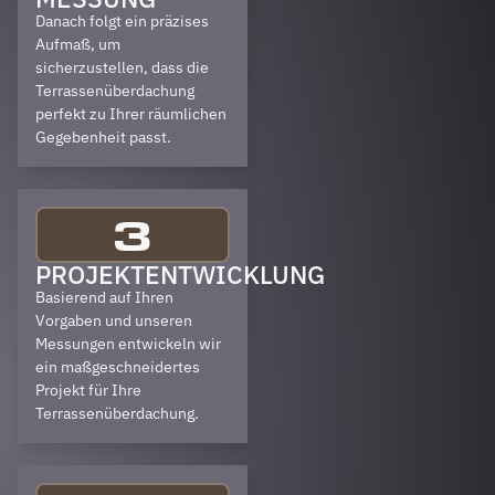
Danach folgt ein präzises
Aufmaß, um
sicherzustellen, dass die
Terrassenüberdachung
perfekt zu Ihrer räumlichen
Gegebenheit passt.
3
PROJEKTENTWICKLUNG
Basierend auf Ihren
Vorgaben und unseren
Messungen entwickeln wir
ein maßgeschneidertes
Projekt für Ihre
Terrassenüberdachung.