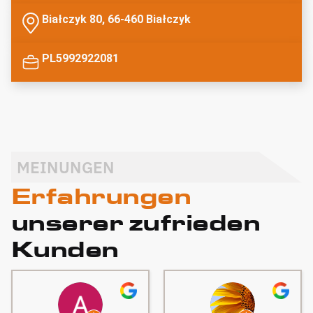
Białczyk 80, 66-460 Białczyk
PL5992922081
MEINUNGEN
Erfahrungen
unserer zufrieden
Kunden