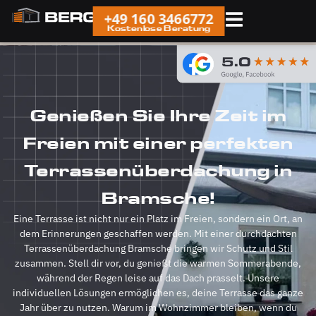
+49 160 3466772
Kostenlose Beratung
Genießen Sie Ihre Zeit im
Freien mit einer perfekten
Terrassenüberdachung in
Bramsche!
Eine Terrasse ist nicht nur ein Platz im Freien, sondern ein Ort, an
dem Erinnerungen geschaffen werden. Mit einer durchdachten
Terrassenüberdachung Bramsche bringen wir Schutz und Stil
zusammen. Stell dir vor, du genießt die warmen Sommerabende,
während der Regen leise auf das Dach prasselt. Unsere
individuellen Lösungen ermöglichen es, deine Terrasse das ganze
Jahr über zu nutzen. Warum im Wohnzimmer bleiben, wenn du