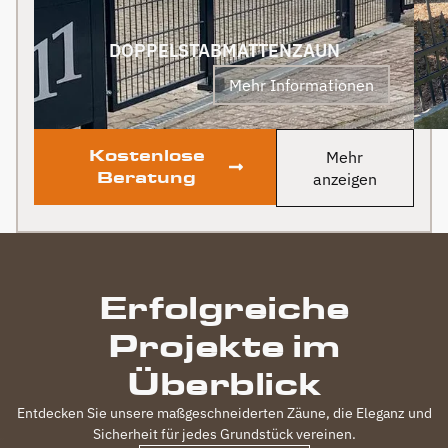
Fertigstellung, gab es
zum Dank und Abschied
sogar noch ein Paket mit
DOPPELSTABMATTENZAUN
leckerem Honig. Danke
Mehr Informationen
auch dafür!
Kostenlose
Mehr
Beratung
anzeigen
Erfolgreiche
Projekte im
Überblick
Entdecken Sie unsere maßgeschneiderten Zäune, die Eleganz und
Sicherheit für jedes Grundstück vereinen.