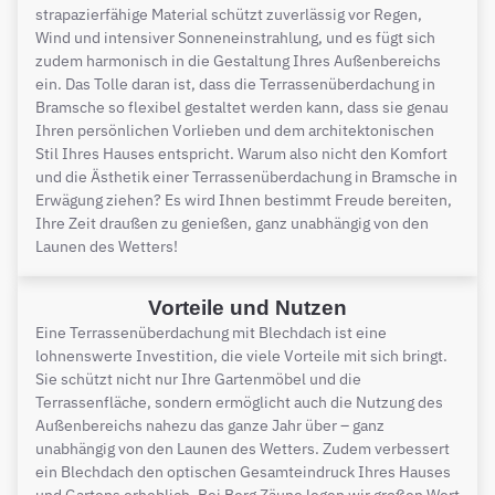
strapazierfähige Material schützt zuverlässig vor Regen,
Wind und intensiver Sonneneinstrahlung, und es fügt sich
zudem harmonisch in die Gestaltung Ihres Außenbereichs
ein. Das Tolle daran ist, dass die Terrassenüberdachung in
Bramsche so flexibel gestaltet werden kann, dass sie genau
Ihren persönlichen Vorlieben und dem architektonischen
Stil Ihres Hauses entspricht. Warum also nicht den Komfort
und die Ästhetik einer Terrassenüberdachung in Bramsche in
Erwägung ziehen? Es wird Ihnen bestimmt Freude bereiten,
Ihre Zeit draußen zu genießen, ganz unabhängig von den
Launen des Wetters!
Vorteile und Nutzen
Eine Terrassenüberdachung mit Blechdach ist eine
lohnenswerte Investition, die viele Vorteile mit sich bringt.
Sie schützt nicht nur Ihre Gartenmöbel und die
Terrassenfläche, sondern ermöglicht auch die Nutzung des
Außenbereichs nahezu das ganze Jahr über – ganz
unabhängig von den Launen des Wetters. Zudem verbessert
ein Blechdach den optischen Gesamteindruck Ihres Hauses
und Gartens erheblich. Bei Berg Zäune legen wir großen Wert