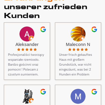
unserer zufrieden
Kunden
Aleksander
Maleconn N
Profesjonaliści tworzący
Unser frisch gekauftes
wspaniałe rzemiosło.
Haus mit großem
Bardzo gościnni oraz
Grundstück, war nicht
pomocni ! Polecam z
eingezäunt, was bei 2
czystym sumieniem.
Hunden ein Problem
darstellt. Daher musste
dringend und schnell ein
Zaun her. Auf Empfehlung
von Freunden haben wir
unseren Zaun bei Berg
Zäune beauftragt und es