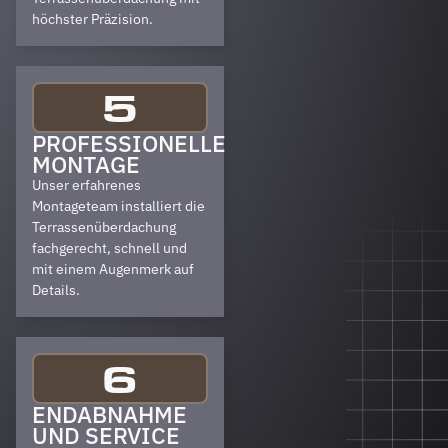
höchster Präzision.
5
PROFESSIONELLE
MONTAGE
Unser erfahrenes
Montageteam installiert die
Terrassenüberdachung
fachgerecht, schnell und
mit einem Augenmerk auf
Details.
6
ENDABNAHME
UND SERVICE