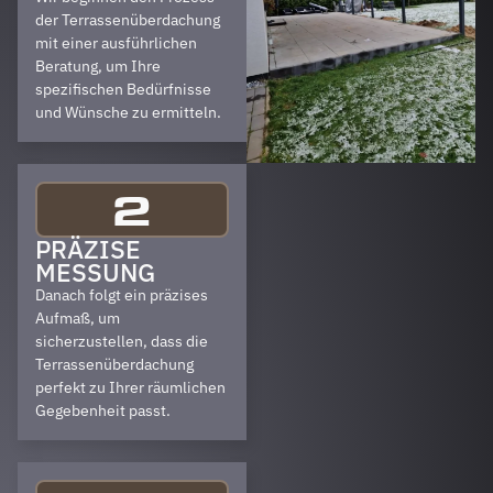
der Terrassenüberdachung
mit einer ausführlichen
Beratung, um Ihre
spezifischen Bedürfnisse
und Wünsche zu ermitteln.
2
PRÄZISE
MESSUNG
Danach folgt ein präzises
Aufmaß, um
sicherzustellen, dass die
Terrassenüberdachung
perfekt zu Ihrer räumlichen
Gegebenheit passt.