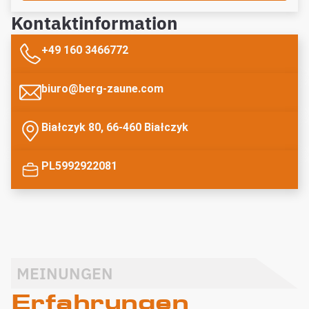
Kontaktinformation
+49 160 3466772
biuro@berg-zaune.com
Białczyk 80, 66-460 Białczyk
PL5992922081
MEINUNGEN
Erfahrungen