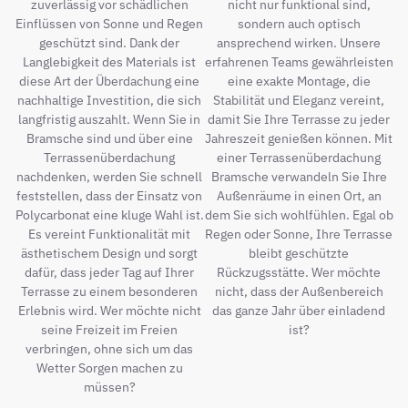
zuverlässig vor schädlichen
nicht nur funktional sind,
Einflüssen von Sonne und Regen
sondern auch optisch
geschützt sind. Dank der
ansprechend wirken. Unsere
Langlebigkeit des Materials ist
erfahrenen Teams gewährleisten
diese Art der Überdachung eine
eine exakte Montage, die
nachhaltige Investition, die sich
Stabilität und Eleganz vereint,
langfristig auszahlt. Wenn Sie in
damit Sie Ihre Terrasse zu jeder
Bramsche sind und über eine
Jahreszeit genießen können. Mit
Terrassenüberdachung
einer Terrassenüberdachung
nachdenken, werden Sie schnell
Bramsche verwandeln Sie Ihre
feststellen, dass der Einsatz von
Außenräume in einen Ort, an
Polycarbonat eine kluge Wahl ist.
dem Sie sich wohlfühlen. Egal ob
Es vereint Funktionalität mit
Regen oder Sonne, Ihre Terrasse
ästhetischem Design und sorgt
bleibt geschützte
dafür, dass jeder Tag auf Ihrer
Rückzugsstätte. Wer möchte
Terrasse zu einem besonderen
nicht, dass der Außenbereich
Erlebnis wird. Wer möchte nicht
das ganze Jahr über einladend
seine Freizeit im Freien
ist?
verbringen, ohne sich um das
Wetter Sorgen machen zu
müssen?